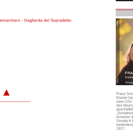
emarchero - Gagliarda del Sopradetto
▲
Franz Sch
Klavier h
zwei CDs 
des Neunz
geschäftst
„Sonatine
kommen di
Sonate A-
bedeutend
1827.