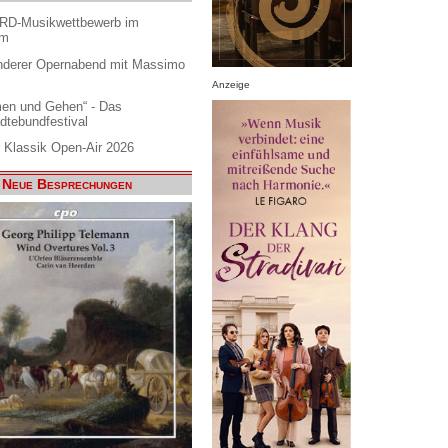
ARD-Musikwettbewerb im
am
nderer Opernabend mit Massimo
Anzeige
en und Gehen“ - Das
dtebundfestival
 Klassik Open-Air 2026
Neue Besprechungen