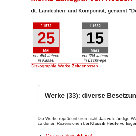
dt. Landesherr und Komponist, genannt "D
* 1572
† 1632
25
15
Mai
März
vor 454 Jahren
vor 394 Jahren
in Kassel
in Eschwege
Diskographie
Werke
Zeitgenossen
Werke (33): diverse Besetzun
Die Werke repräsentieren nicht das vollständige We
zu denen Rezensionen bei
Klassik Heute
vorliege
Canzona (doppelchörig)