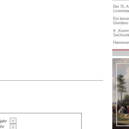
Der 75. 
Livestre
Ein beso
Giordano
9. „Komm
Sechsstä
Hannover
jahr
ahr