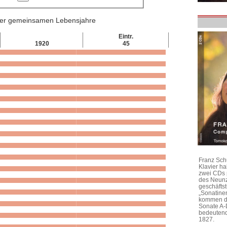
 der gemeinsamen Lebensjahre
Eintr.
1920
45
Franz Sch
Klavier h
zwei CDs 
des Neunz
geschäftst
„Sonatine
kommen di
Sonate A-
bedeutend
1827.