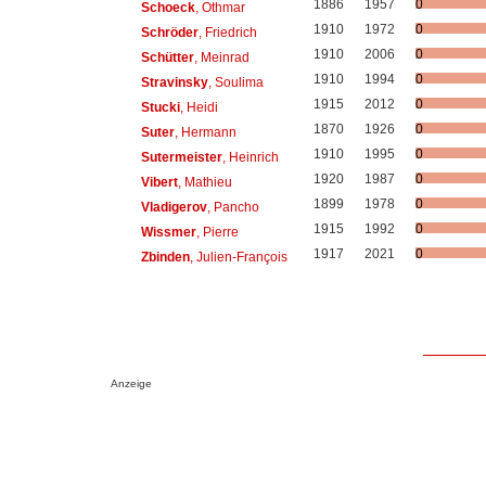
1886
1957
0
Schoeck
, Othmar
1910
1972
0
Schröder
, Friedrich
1910
2006
0
Schütter
, Meinrad
1910
1994
0
Stravinsky
, Soulima
1915
2012
0
Stucki
, Heidi
1870
1926
0
Suter
, Hermann
1910
1995
0
Sutermeister
, Heinrich
1920
1987
0
Vibert
, Mathieu
1899
1978
0
Vladigerov
, Pancho
1915
1992
0
Wissmer
, Pierre
1917
2021
0
Zbinden
, Julien-François
Anzeige