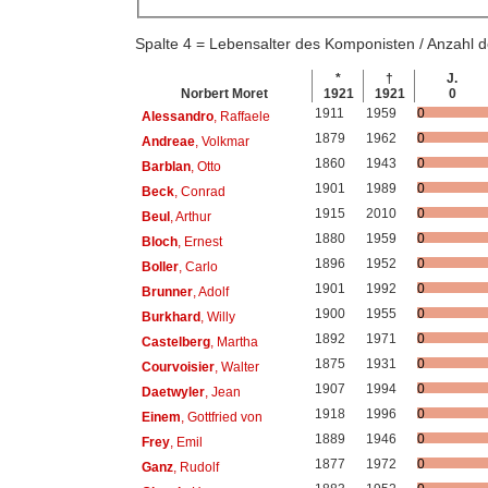
Spalte 4 = Lebensalter des Komponisten / Anzahl
*
†
J.
Norbert Moret
1921
1921
0
1911
1959
0
Alessandro
, Raffaele
1879
1962
0
Andreae
, Volkmar
1860
1943
0
Barblan
, Otto
1901
1989
0
Beck
, Conrad
1915
2010
0
Beul
, Arthur
1880
1959
0
Bloch
, Ernest
1896
1952
0
Boller
, Carlo
1901
1992
0
Brunner
, Adolf
1900
1955
0
Burkhard
, Willy
1892
1971
0
Castelberg
, Martha
1875
1931
0
Courvoisier
, Walter
1907
1994
0
Daetwyler
, Jean
1918
1996
0
Einem
, Gottfried von
1889
1946
0
Frey
, Emil
1877
1972
0
Ganz
, Rudolf