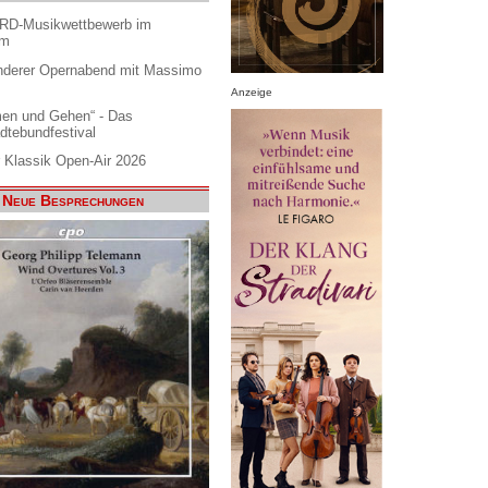
ARD-Musikwettbewerb im
am
nderer Opernabend mit Massimo
Anzeige
en und Gehen“ - Das
dtebundfestival
 Klassik Open-Air 2026
Neue Besprechungen