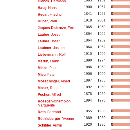
1883
1952
0
Glenck
, Hermann
1900
1967
0
Haug
, Hans
1841
1927
0
Hegar
, Friedrich
1918
2001
0
Huber
, Paul
1865
1950
0
Jaques-Dalcroze
, Emile
1864
1952
0
Lauber
, Joseph
1864
1952
0
Lauber
, Josef
1864
1952
0
Laubner
, Joseph
1910
1999
0
Liebermann
, Rolf
1890
1974
0
Martin
, Frank
1886
1960
0
Miche
, Paul
1906
1990
0
Mieg
, Peter
1897
1985
0
Moeschinger
, Albert
1892
1960
0
Moser
, Rudolf
1878
1959
0
Pochon
, Alfred
1894
1976
0
Roesgen-Champion
,
Marguerite
1855
1938
0
Roth
, Bertrand
1889
1980
0
Röthlisberger
, Yvonne
1920
1986
0
Schibler
, Armin