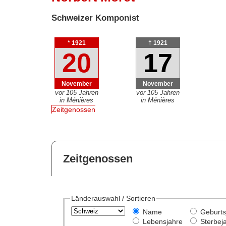
Schweizer Komponist
* 1921
† 1921
20
17
November
November
vor 105 Jahren
vor 105 Jahren
in Ménières
in Ménières
Zeitgenossen
Zeitgenossen
Länderauswahl / Sortieren
Name
Geburts
Lebensjahre
Sterbej