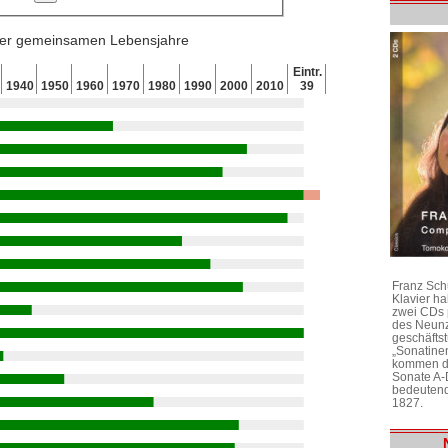
 der gemeinsamen Lebensjahre
Eintr.
1940
1950
1960
1970
1980
1990
2000
2010
39
Franz Sch
Klavier h
zwei CDs 
des Neunz
geschäftst
„Sonatine
kommen di
Sonate A-
bedeutend
1827.