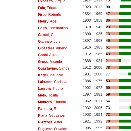
1924
1997
73
Expósito
, Virgilio
1923
2013
90
Falú
, Eduardo
1884
1969
47
Firpo
, Roberto
1903
1958
36
Fleury
, Abel
1878
1945
23
Gaito
, Constantino
1890
1935
13
Gardel
, Carlos
1897
1968
46
Gianneo
, Luis
1916
1983
61
Ginastera
, Alberto
1912
1965
43
Gobbi
, Alfredo
1888
1924
2
Greco
, Vicente
1912
2000
78
Guastavino
, Carlos
1931
2008
77
Kagel
, Mauricio
1886
1975
53
Lahusen
, Christian
1902
1972
50
Laurenz
, Pedro
1897
1981
59
Melo
, Rosita
1962
2021
54
Montero
, Claudia
1932
2005
73
Pansera
, Roberto
1903
1994
72
Piana
, Sebastián
1921
1992
70
Piazzolla
, Astor
1905
1995
73
Pugliese
, Osvaldo