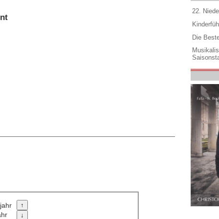
22. Niede
nt
Kinderfüh
Die Best
Musikali
Saisonsta
jahr
ahr