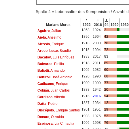
Spalte 4 = Lebensalter des Komponisten / Anzahl
*
†
J.
Mariano Mores
1922
2016
94
1920
1930
1868
1924
2
Aguirre
, Julián
1896
1964
42
Aieta
, Anselmo
1918
2000
78
Alessio
, Enrique
1915
1994
72
Areco
, Lucas Braulio
1933
2017
83
Bacalov
, Luis Enríquez
1918
2011
89
Balcarce
, Emilio
1905
1982
60
Baliotti
, Armando
1920
1990
68
Bottiroli
, José Antonio
1900
1999
77
Cadícamo
, Enrique
1888
1942
20
Cobián
, Juan Carlos
1916
2016
94
Cordisco
, Alfredo
1887
1934
12
Datta
, Pedro
1901
1951
29
Discépolo
, Enrique Santos
1908
1975
53
Donato
, Osvaldo
1906
1998
76
Espinosa
, Lia Cimaglia