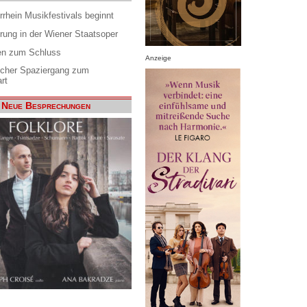
rrhein Musikfestivals beginnt
rung in der Wiener Staatsoper
en zum Schluss
Anzeige
scher Spaziergang zum
rt
Neue Besprechungen