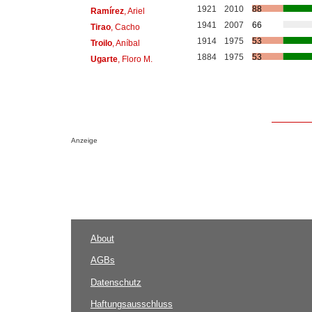
1921
2010
88
Ramírez
, Ariel
1941
2007
66
Tirao
, Cacho
1914
1975
53
Troilo
, Aníbal
1884
1975
53
Ugarte
, Floro M.
Anzeige
About
AGBs
Datenschutz
Haftungsausschluss