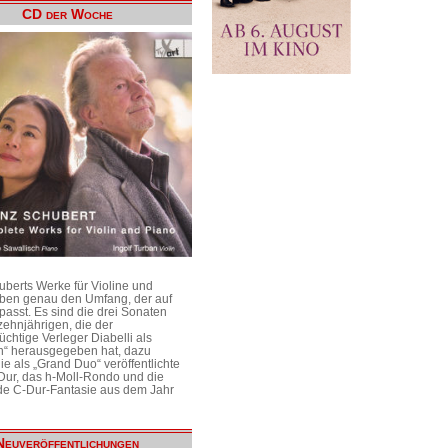
CD der Woche
uberts Werke für Violine und
aben genau den Umfang, der auf
passt. Es sind die drei Sonaten
ehnjährigen, die der
üchtige Verleger Diabelli als
n“ herausgegeben hat, dazu
e als „Grand Duo“ veröffentlichte
Dur, das h-Moll-Rondo und die
e C-Dur-Fantasie aus dem Jahr
Neuveröffentlichungen