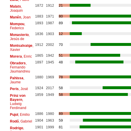
1872
1912
21
Malats
,
Joaquin
1883
1971
80
Manén
, Joan
1893
1987
89
Mompou
,
Federico
1836
1903
12
Monasterio
,
Jesús de
1912
2002
70
Montsalvatge
,
Xavier
1865
1942
51
Morera
, Enric
1897
1945
48
Obradors
,
Fernando
Jaumandreu
1880
1969
78
Pahissa
,
Jaume
1924
2017
58
Peris
, José
1859
1949
58
Prinz von
Bayern
,
Ludwig
Ferdinand
1886
1980
89
Pujol
, Emilio
1904
1963
59
Rodó
, Gabriel
1901
1999
81
Rodrigo
,