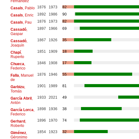
Fernández
1876
1973
82
Casals
, Pablo
1892
1986
90
Casals
, Enric
1876
1973
82
Casals
, Pau
1897
1966
69
Cassadó
,
Gaspar
1867
1926
35
Cassadó
,
Joaquín
1851
1909
18
Chapí
,
Ruperto
1846
1908
17
Chueca
,
Federico
1876
1946
55
Falla
, Manuel
de
1901
1989
81
Garbizu
,
Tomás
1933
2021
49
García Abril
,
Antón
1898
1936
38
García Lorca
,
Federico
1896
1970
74
Gerhard
,
Roberto
1854
1923
32
Giménez
,
Géronimo