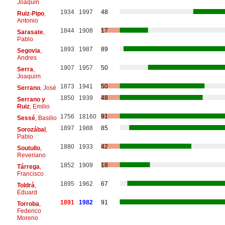
Joaquin
1934
1997
48
Ruiz-Pipo
,
Antonio
1844
1908
17
Sarasate
,
Pablo
1893
1987
89
Segovia
,
Andres
1907
1957
50
Serra
,
Joaquim
1873
1941
50
Serrano
, José
1850
1939
48
Serrano y
Ruiz
, Emilio
1756
18160
91
Sessé
, Basilio
1897
1988
85
Sorozábal
,
Pablo
1880
1933
42
Soutullo
,
Reveriano
1852
1909
18
Tárrega
,
Francisco
1895
1962
67
Toldrà
,
Eduard
1891
1982
91
Torroba
,
Federico
Moreno