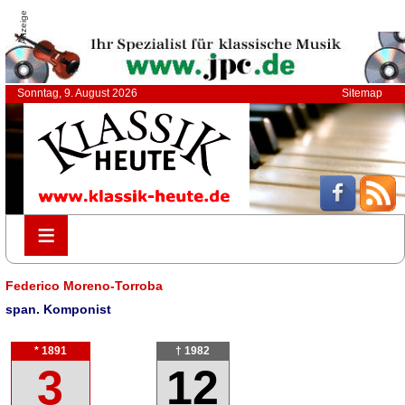
Anzeige
Sonntag, 9. August 2026
Sitemap
≡
≡
Federico Moreno-Torroba
span. Komponist
* 1891
† 1982
3
12