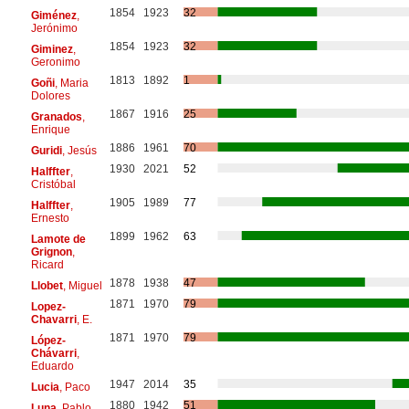
1854
1923
32
Giménez
,
Jerónimo
1854
1923
32
Giminez
,
Geronimo
1813
1892
1
Goñi
, Maria
Dolores
1867
1916
25
Granados
,
Enrique
1886
1961
70
Guridi
, Jesús
1930
2021
52
Halffter
,
Cristóbal
1905
1989
77
Halffter
,
Ernesto
1899
1962
63
Lamote de
Grignon
,
Ricard
1878
1938
47
Llobet
, Miguel
1871
1970
79
Lopez-
Chavarri
, E.
1871
1970
79
López-
Chávarri
,
Eduardo
1947
2014
35
Lucia
, Paco
1880
1942
51
Luna
, Pablo