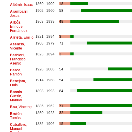
1860
1909
18
Albéniz
, Isaac
1902
1960
58
Arambarri
,
Jesus
1863
1939
48
Arbós
,
Enrique
Fernández
1821
1894
3
Arrieta
, Emilio
1908
1979
71
Asencio
,
Vicente
1823
1894
3
Barbieri
,
Francisco
Asenjo
1928
2008
54
Barce
,
Ramón
1914
1968
54
Benejam
,
Lluís
1898
1993
84
Bonnín
Guerín
,
Manuel
1885
1962
71
Bou
, Vincenç
1850
1923
32
Bretón
,
Tomás
1835
1906
15
Caballero
,
Manuel