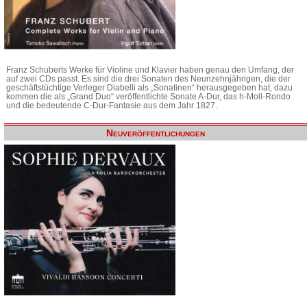
Franz Schuberts Werke für Violine und Klavier haben genau den Umfang, der
auf zwei CDs passt. Es sind die drei Sonaten des Neunzehnjährigen, die der
geschäftstüchtige Verleger Diabelli als „Sonatinen“ herausgegeben hat, dazu
kommen die als „Grand Duo“ veröffentlichte Sonate A-Dur, das h-Moll-Rondo
und die bedeutende C-Dur-Fantasie aus dem Jahr 1827.
Neuveröffentlichungen