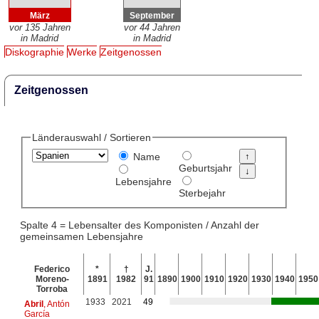
März
September
vor 135 Jahren
vor 44 Jahren
in Madrid
in Madrid
Diskographie
Werke
Zeitgenossen
Zeitgenossen
Länderauswahl / Sortieren
Name
Geburtsjahr
Lebensjahre
Sterbejahr
Spalte 4 = Lebensalter des Komponisten / Anzahl der
gemeinsamen Lebensjahre
Federico
*
†
J.
Moreno-
1891
1982
91
1890
1900
1910
1920
1930
1940
1950
Torroba
1933
2021
49
Abril
, Antón
García