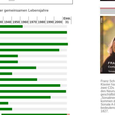
 der gemeinsamen Lebensjahre
Eintr.
30
1940
1950
1960
1970
1980
1990
2000
31
Franz Sch
Klavier h
zwei CDs 
des Neunz
geschäftst
„Sonatine
kommen di
Sonate A-
bedeutend
1827.