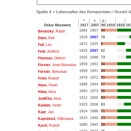
Spalte 4 = Lebensalter des Komponisten / Anzahl
*
†
J.
Oskar Morawetz
1917
2007
90
1910
1920
19
1884
1957
40
Benatzky
, Ralph
1929
2007
78
Eben
, Petr
1873
1925
8
Fall
, Leo
1925
2007
82
Feld
, Jindřich
1925
1998
73
Flosman
, Oldrich
1859
1951
34
Förster
, Josef Bohuslav
1859
1951
34
Förster
, Bohuslav
1879
1972
55
Friml
, Rudolf
1899
1944
27
Haas
, Pavel
1893
1973
56
Hába
, Alois
1912
2000
83
Jedlička
, Alois
1923
2006
83
Kalabis
, Victor
1914
1988
71
Kapr
, Jan
1915
1940
23
Kaprálová
, Vítězslava
1880
1945
28
Karel
, Rudolf