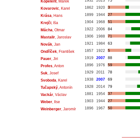
1932
2023
75
Kopelent
, Marek
1862
1920
3
Kovarovic
, Karel
1899
1944
27
Krása
, Hans
1904
1968
51
Krejči
, Iša
1922
2006
84
Mácha
, Otmar
1906
1988
71
Mastalir
, Jaroslav
1921
1984
63
Novák
, Jan
1857
1922
5
Ondříček
, František
1919
2007
88
Pauer
, Jiri
1896
1976
59
Profes
, Anton
1929
2011
78
Suk
, Josef
1938
2007
69
Svoboda
, Karel
1928
2014
79
Tučapský
, Antonín
1881
1954
37
Vackár
, Václav
1903
1944
27
Weber
, Ilse
1896
1967
50
Weinberger
, Jaromír