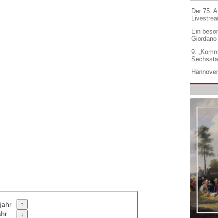
Der 75. 
Livestre
Ein beso
Giordano
9. „Komm
Sechsstä
Hannover
jahr
ahr