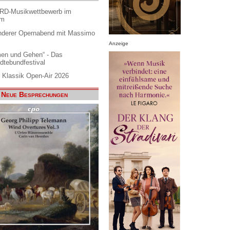
ARD-Musikwettbewerb im
am
nderer Opernabend mit Massimo
Anzeige
en und Gehen“ - Das
dtebundfestival
 Klassik Open-Air 2026
Neue Besprechungen