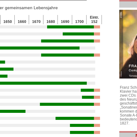
 der gemeinsamen Lebensjahre
Eintr.
1650
1660
1670
1680
1690
1700
152
Franz Sch
Klavier h
zwei CDs 
des Neunz
geschäftst
„Sonatine
kommen di
Sonate A-
bedeutend
1827.