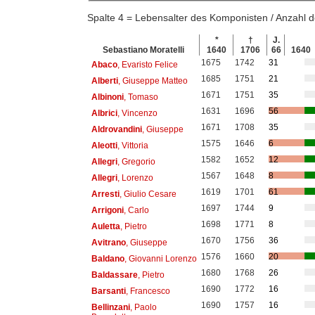
Spalte 4 = Lebensalter des Komponisten / Anzahl
*
†
J.
Sebastiano Moratelli
1640
1706
66
1640
1675
1742
31
Abaco
, Evaristo Felice
1685
1751
21
Alberti
, Giuseppe Matteo
1671
1751
35
Albinoni
, Tomaso
1631
1696
56
Albrici
, Vincenzo
1671
1708
35
Aldrovandini
, Giuseppe
1575
1646
6
Aleotti
, Vittoria
1582
1652
12
Allegri
, Gregorio
1567
1648
8
Allegri
, Lorenzo
1619
1701
61
Arresti
, Giulio Cesare
1697
1744
9
Arrigoni
, Carlo
1698
1771
8
Auletta
, Pietro
1670
1756
36
Avitrano
, Giuseppe
1576
1660
20
Baldano
, Giovanni Lorenzo
1680
1768
26
Baldassare
, Pietro
1690
1772
16
Barsanti
, Francesco
1690
1757
16
Bellinzani
, Paolo