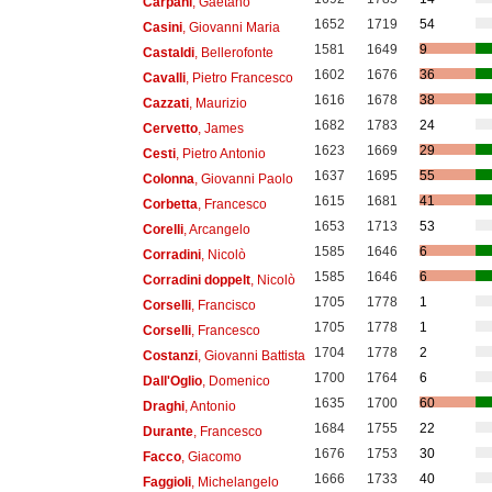
Carpani
, Gaetano
1652
1719
54
Casini
, Giovanni Maria
1581
1649
9
Castaldi
, Bellerofonte
1602
1676
36
Cavalli
, Pietro Francesco
1616
1678
38
Cazzati
, Maurizio
1682
1783
24
Cervetto
, James
1623
1669
29
Cesti
, Pietro Antonio
1637
1695
55
Colonna
, Giovanni Paolo
1615
1681
41
Corbetta
, Francesco
1653
1713
53
Corelli
, Arcangelo
1585
1646
6
Corradini
, Nicolò
1585
1646
6
Corradini doppelt
, Nicolò
1705
1778
1
Corselli
, Francisco
1705
1778
1
Corselli
, Francesco
1704
1778
2
Costanzi
, Giovanni Battista
1700
1764
6
Dall'Oglio
, Domenico
1635
1700
60
Draghi
, Antonio
1684
1755
22
Durante
, Francesco
1676
1753
30
Facco
, Giacomo
1666
1733
40
Faggioli
, Michelangelo