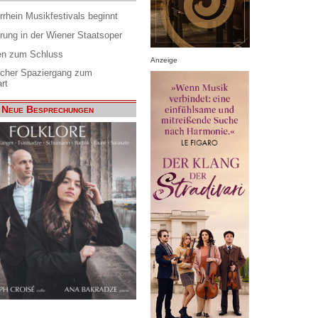
rrhein Musikfestivals beginnt
rung in der Wiener Staatsoper
en zum Schluss
Anzeige
scher Spaziergang zum
rt
Neue Besprechungen