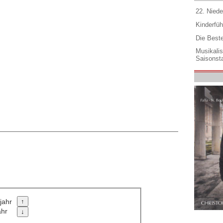
22. Niede
Kinderfüh
Die Best
Musikali
Saisonsta
jahr
ahr