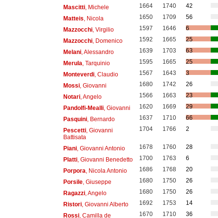
1664
1740
42
Mascitti
, Michele
1650
1709
56
Matteis
, Nicola
1597
1646
6
Mazzocchi
, Virgilio
1592
1665
25
Mazzocchi
, Domenico
1639
1703
63
Melani
, Alessandro
1595
1665
25
Merula
, Tarquinio
1567
1643
3
Monteverdi
, Claudio
1680
1742
26
Mossi
, Giovanni
1566
1663
23
Notari
, Angelo
1620
1669
29
Pandolfi-Mealli
, Giovanni
1637
1710
66
Pasquini
, Bernardo
1704
1766
2
Pescetti
, Giovanni
Battisata
1678
1760
28
Piani
, Giovanni Antonio
1700
1763
6
Platti
, Giovanni Benedetto
1686
1768
20
Porpora
, Nicola Antonio
1680
1750
26
Porsile
, Giuseppe
1680
1750
26
Ragazzi
, Angelo
1692
1753
14
Ristori
, Giovanni Alberto
1670
1710
36
Rossi
, Camilla de