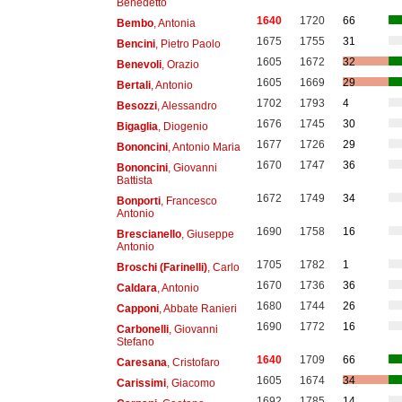
Benedetto
1640
1720
66
Bembo
, Antonia
1675
1755
31
Bencini
, Pietro Paolo
1605
1672
32
Benevoli
, Orazio
1605
1669
29
Bertali
, Antonio
1702
1793
4
Besozzi
, Alessandro
1676
1745
30
Bigaglia
, Diogenio
1677
1726
29
Bononcini
, Antonio Maria
1670
1747
36
Bononcini
, Giovanni
Battista
1672
1749
34
Bonporti
, Francesco
Antonio
1690
1758
16
Brescianello
, Giuseppe
Antonio
1705
1782
1
Broschi (Farinelli)
, Carlo
1670
1736
36
Caldara
, Antonio
1680
1744
26
Capponi
, Abbate Ranieri
1690
1772
16
Carbonelli
, Giovanni
Stefano
1640
1709
66
Caresana
, Cristofaro
1605
1674
34
Carissimi
, Giacomo
1692
1785
14