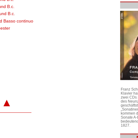
und B.c.
und B.c.
nd Basso continuo
hester
Franz Sch
Klavier h
zwei CDs 
▲
des Neunz
geschäftst
„Sonatine
kommen di
Sonate A-
bedeutend
1827.