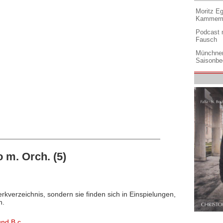
Moritz Eg
Kammermu
Podcast m
Fausch
Münchner
Saisonbe
 m. Orch. (5)
rkverzeichnis, sondern sie finden sich in Einspielungen,
n.
und B.c.