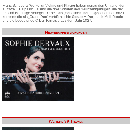
Franz Schuberts Werke für Violine und Klavier haben genau den Umfang, der
auf zwei CDs passt. Es sind die drei Sonaten des Neunzehnjährigen, die der
geschäftstüchtige Verleger Diabelli als „Sonatinen“ herausgegeben hat, dazu
kommen die als „Grand Duo“ veröffentlichte Sonate A-Dur, das h-Moll-Rondo
und die bedeutende C-Dur-Fantasie aus dem Jahr 1827.
Neuveröffentlichungen
Weitere 39 Themen