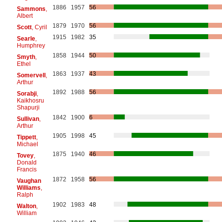
1886
1957
56
Sammons
,
Albert
1879
1970
56
Scott
, Cyril
1915
1982
35
Searle
,
Humphrey
1858
1944
50
Smyth
,
Ethel
1863
1937
43
Somervell
,
Arthur
1892
1988
56
Sorabji
,
Kaikhosru
Shapurji
1842
1900
6
Sullivan
,
Arthur
1905
1998
45
Tippett
,
Michael
1875
1940
46
Tovey
,
Donald
Francis
1872
1958
56
Vaughan
Williams
,
Ralph
1902
1983
48
Walton
,
William