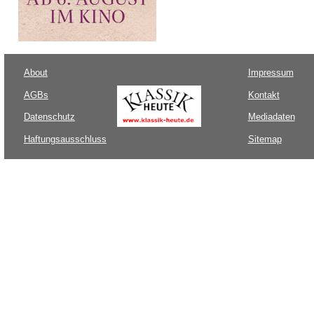
About
Impressum
AGBs
Kontakt
Datenschutz
Mediadaten
Haftungsausschluss
Sitemap