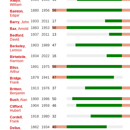
Alwyn
,
William
1880
1956
56
Bainton
,
Edgar
1933
2011
17
Barry
, John
1883
1953
56
Bax
, Arnold
1937
2011
13
Bedford
,
David
1903
1989
47
Berkeley
,
Lennox
1934
2022
16
Birtwistle
,
Harrison
1891
1975
56
Bliss
,
Arthur
1879
1941
47
Bridge
,
Frank
1913
1976
37
Britten
,
Benjamin
1900
1996
50
Bush
, Alan
1904
1959
46
Clifford
,
Hubert
1918
1980
32
Cordell
,
Frank
1862
1934
40
Delius
,