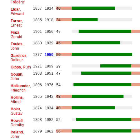
Frédéric
1857
1934
40
Elgar
,
Edward
1885
1918
24
Farrar
,
Ernest
1901
1956
49
Finzi
,
Gerald
1880
1939
45
Foulds
,
John
1877
1950
56
Gardiner
,
Balfour
1921
1999
29
Gipps
, Ruth
1903
1951
47
Gough
,
John
1896
1976
54
Hollaender
,
Friedrich
1865
1942
48
Hollins
,
Alfred
1874
1934
40
Holst
,
Gustav
1898
1982
52
Howell
,
Dorothy
1879
1962
56
Ireland
,
John