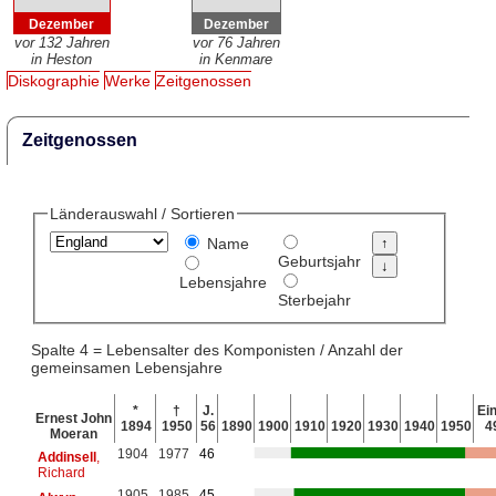
Dezember
Dezember
vor 132 Jahren
vor 76 Jahren
in Heston
in Kenmare
Diskographie
Werke
Zeitgenossen
Zeitgenossen
Länderauswahl / Sortieren
Name
Geburtsjahr
Lebensjahre
Sterbejahr
Spalte 4 = Lebensalter des Komponisten / Anzahl der
gemeinsamen Lebensjahre
*
†
J.
Ein
Ernest John
1894
1950
56
1890
1900
1910
1920
1930
1940
1950
4
Moeran
1904
1977
46
Addinsell
,
Richard
1905
1985
45