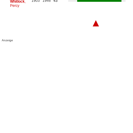
1903
1946
43
Whitlock
,
Percy
▲
Anzeige