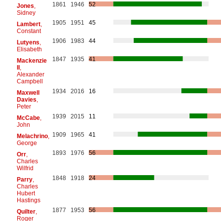
1861
1946
52
Jones
,
Sidney
1905
1951
45
Lambert
,
Constant
1906
1983
44
Lutyens
,
Elisabeth
1847
1935
41
Mackenzie
II
,
Alexander
Campbell
1934
2016
16
Maxwell
Davies
,
Peter
1939
2015
11
McCabe
,
John
1909
1965
41
Melachrino
,
George
1893
1976
56
Orr
,
Charles
Wilfrid
1848
1918
24
Parry
,
Charles
Hubert
Hastings
1877
1953
56
Quilter
,
Roger