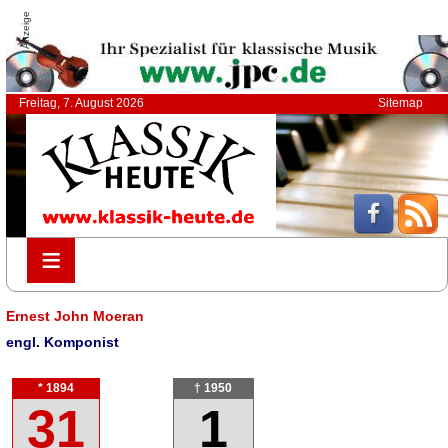
Anzeige
Freitag, 7. August 2026
Sitemap
≡
≡
Ernest John Moeran
engl. Komponist
* 1894
† 1950
31
1