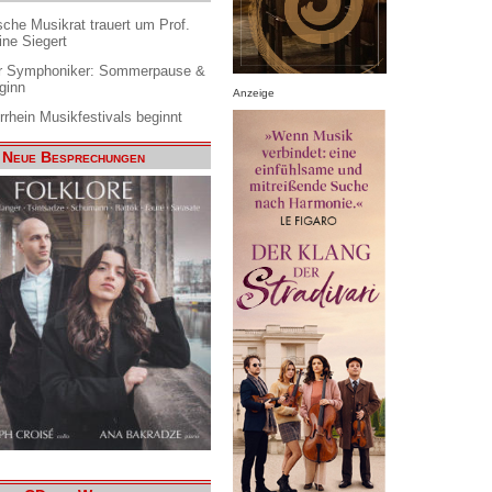
che Musikrat trauert um Prof.
ine Siegert
 Symphoniker: Sommerpause &
ginn
Anzeige
rrhein Musikfestivals beginnt
Neue Besprechungen