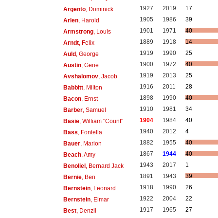
1927
2019
17
Argento
, Dominick
1905
1986
39
Arlen
, Harold
1901
1971
40
Armstrong
, Louis
1889
1918
14
Arndt
, Felix
1919
1990
25
Auld
, George
1900
1972
40
Austin
, Gene
1919
2013
25
Avshalomov
, Jacob
1916
2011
28
Babbitt
, Milton
1898
1990
40
Bacon
, Ernst
1910
1981
34
Barber
, Samuel
1904
1984
40
Basie
, William "Count"
1940
2012
4
Bass
, Fontella
1882
1955
40
Bauer
, Marion
1867
1944
40
Beach
, Amy
1943
2017
1
Benoliel
, Bernard Jack
1891
1943
39
Bernie
, Ben
1918
1990
26
Bernstein
, Leonard
1922
2004
22
Bernstein
, Elmar
1917
1965
27
Best
, Denzil