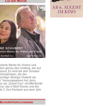
CD der Woche
uberts Werke für Violine und
aben genau den Umfang, der auf
passt. Es sind die drei Sonaten
ehnjährigen, die der
üchtige Verleger Diabelli als
n“ herausgegeben hat, dazu
e als „Grand Duo“ veröffentlichte
Dur, das h-Moll-Rondo und die
e C-Dur-Fantasie aus dem Jahr
Neuveröffentlichungen