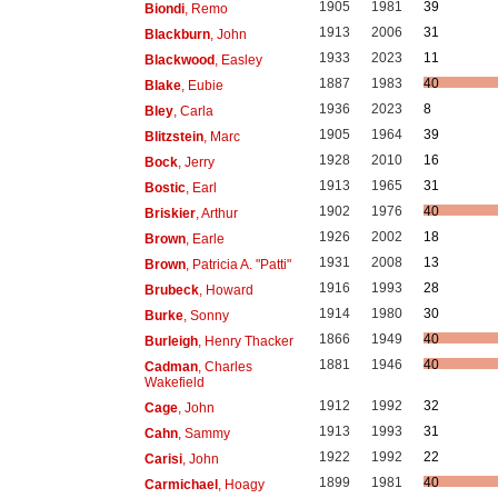
1905
1981
39
Biondi
, Remo
1913
2006
31
Blackburn
, John
1933
2023
11
Blackwood
, Easley
1887
1983
40
Blake
, Eubie
1936
2023
8
Bley
, Carla
1905
1964
39
Blitzstein
, Marc
1928
2010
16
Bock
, Jerry
1913
1965
31
Bostic
, Earl
1902
1976
40
Briskier
, Arthur
1926
2002
18
Brown
, Earle
1931
2008
13
Brown
, Patricia A. "Patti"
1916
1993
28
Brubeck
, Howard
1914
1980
30
Burke
, Sonny
1866
1949
40
Burleigh
, Henry Thacker
1881
1946
40
Cadman
, Charles
Wakefield
1912
1992
32
Cage
, John
1913
1993
31
Cahn
, Sammy
1922
1992
22
Carisi
, John
1899
1981
40
Carmichael
, Hoagy