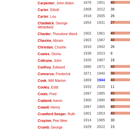
1876
1951
40
Carpenter
, John Alden
1908
2012
36
Carter
, Elliott
1918
2005
26
Carter
, Lou
1854
1931
27
Chadwick
, George
Whitefield
1902
1961
40
Chanler
, Theodore Ward
1903
1987
40
Chasins
, Abram
1916
1942
26
Christian
, Charlie
1938
2023
6
Coates
, Gloria
1926
1967
18
Coltrane
, John
1895
1971
40
Confrey
, Edward
1871
1940
36
Converse
, Frederick
1869
1944
40
Cook
, Will Marion
1933
2020
11
Cooley
, Eddi
1897
1985
40
Coots
, Fred
1900
1990
40
Copland
, Aaron
1897
1965
40
Cowell
, Henry
1901
1953
40
Crawford Seeger
, Ruth
1914
1985
30
Crayton
, Pee Wee
1929
2022
15
Crumb
, George