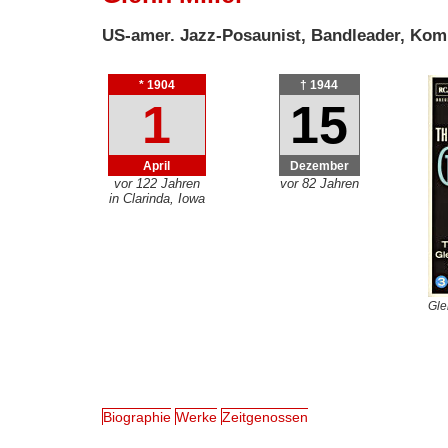
US-amer. Jazz-Posaunist, Bandleader, Kom
* 1904
† 1944
1
15
April
Dezember
vor 122 Jahren
vor 82 Jahren
in Clarinda, Iowa
Gle
Biographie
Werke
Zeitgenossen