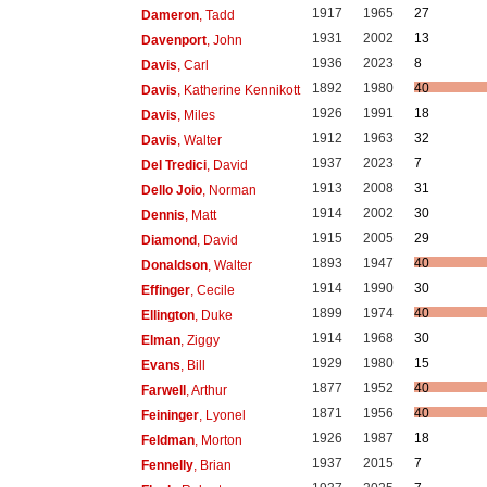
1917
1965
27
Dameron
, Tadd
1931
2002
13
Davenport
, John
1936
2023
8
Davis
, Carl
1892
1980
40
Davis
, Katherine Kennikott
1926
1991
18
Davis
, Miles
1912
1963
32
Davis
, Walter
1937
2023
7
Del Tredici
, David
1913
2008
31
Dello Joio
, Norman
1914
2002
30
Dennis
, Matt
1915
2005
29
Diamond
, David
1893
1947
40
Donaldson
, Walter
1914
1990
30
Effinger
, Cecile
1899
1974
40
Ellington
, Duke
1914
1968
30
Elman
, Ziggy
1929
1980
15
Evans
, Bill
1877
1952
40
Farwell
, Arthur
1871
1956
40
Feininger
, Lyonel
1926
1987
18
Feldman
, Morton
1937
2015
7
Fennelly
, Brian