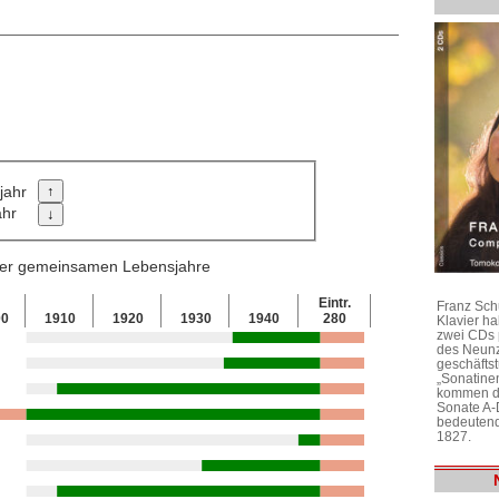
jahr
ahr
 der gemeinsamen Lebensjahre
Eintr.
Franz Sch
00
1910
1920
1930
1940
280
Klavier h
zwei CDs 
des Neunz
geschäftst
„Sonatine
kommen di
Sonate A-
bedeutend
1827.