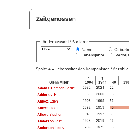
Zeitgenossen
Länderauswahl / Sortieren
Name
Geburts
Lebensjahre
Sterbej
Spalte 4 = Lebensalter des Komponisten / Anzahl
*
†
J.
Glenn Miller
1904
1944
40
19
1932
2024
12
Adams
, Harrison Leslie
1931
2000
13
Adderley
, Nat
1908
1995
36
Ahbez
, Eden
1892
1953
40
Ahlert
, Fred E.
1941
1992
3
Albert
, Stephen
1928
2019
16
Anderson
, Ruth
1908
1975
36
Anderson
, Leroy