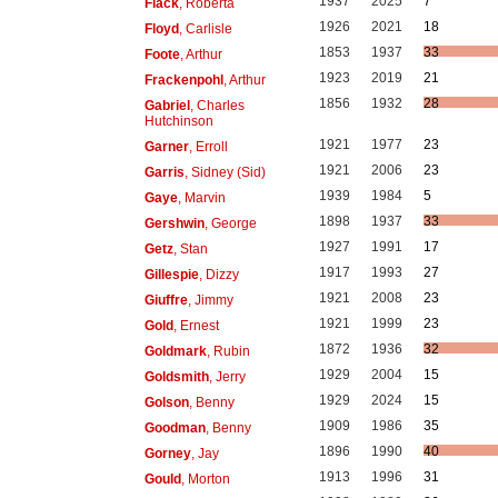
1937
2025
7
Flack
, Roberta
1926
2021
18
Floyd
, Carlisle
1853
1937
33
Foote
, Arthur
1923
2019
21
Frackenpohl
, Arthur
1856
1932
28
Gabriel
, Charles
Hutchinson
1921
1977
23
Garner
, Erroll
1921
2006
23
Garris
, Sidney (Sid)
1939
1984
5
Gaye
, Marvin
1898
1937
33
Gershwin
, George
1927
1991
17
Getz
, Stan
1917
1993
27
Gillespie
, Dizzy
1921
2008
23
Giuffre
, Jimmy
1921
1999
23
Gold
, Ernest
1872
1936
32
Goldmark
, Rubin
1929
2004
15
Goldsmith
, Jerry
1929
2024
15
Golson
, Benny
1909
1986
35
Goodman
, Benny
1896
1990
40
Gorney
, Jay
1913
1996
31
Gould
, Morton