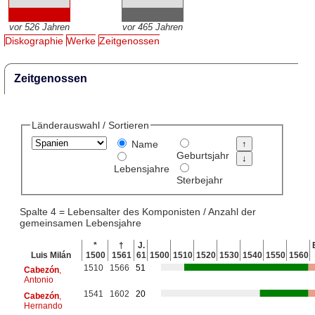
vor 526 Jahren
vor 465 Jahren
Diskographie
Werke
Zeitgenossen
Zeitgenossen
Länderauswahl / Sortieren
Name
Geburtsjahr
Lebensjahre
Sterbejahr
Spalte 4 = Lebensalter des Komponisten / Anzahl der
gemeinsamen Lebensjahre
*
†
J.
Luis Milán
1500
1561
61
1500
1510
1520
1530
1540
1550
1560
1510
1566
51
Cabezón
,
Antonio
1541
1602
20
Cabezón
,
Hernando