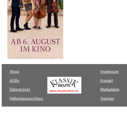
About
Impressum
AGBs
Kontakt
Datenschutz
Mediadaten
Haftungsausschluss
Sitemap