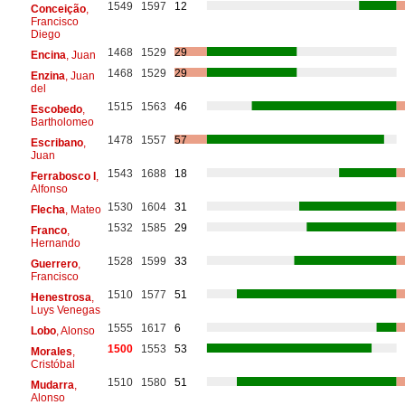
1549
1597
12
Conceição
,
Francisco
Diego
1468
1529
29
Encina
, Juan
1468
1529
29
Enzina
, Juan
del
1515
1563
46
Escobedo
,
Bartholomeo
1478
1557
57
Escribano
,
Juan
1543
1688
18
Ferrabosco I
,
Alfonso
1530
1604
31
Flecha
, Mateo
1532
1585
29
Franco
,
Hernando
1528
1599
33
Guerrero
,
Francisco
1510
1577
51
Henestrosa
,
Luys Venegas
1555
1617
6
Lobo
, Alonso
1500
1553
53
Morales
,
Cristóbal
1510
1580
51
Mudarra
,
Alonso