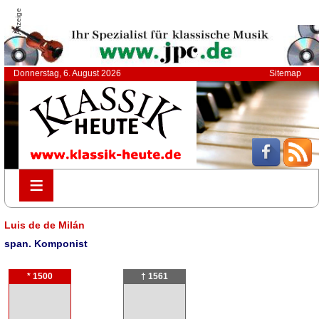
Anzeige
Donnerstag, 6. August 2026
Sitemap
≡
≡
Luis de de Milán
span. Komponist
* 1500
† 1561