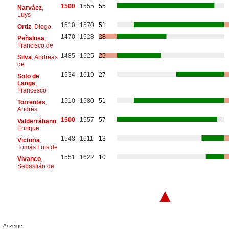
1500
1555
55
Narváez
,
Luys
1510
1570
51
Ortiz
, Diego
1470
1528
28
Peñalosa
,
Francisco de
1485
1525
25
Silva
, Andreas
de
1534
1619
27
Soto de
Langa
,
Francesco
1510
1580
51
Torrentes
,
Andrés
1500
1557
57
Valderrábano
,
Enrique
1548
1611
13
Victoria
,
Tomás Luis de
1551
1622
10
Vivanco
,
Sebastián de
▲
Anzeige