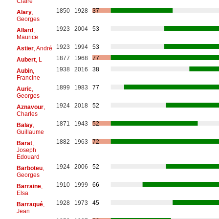
Claire
1850
1928
37
Alary
,
Georges
1923
2004
53
Allard
,
Maurice
1923
1994
53
Astier
, André
1877
1968
77
Aubert
, L
1938
2016
38
Aubin
,
Francine
1899
1983
77
Auric
,
Georges
1924
2018
52
Aznavour
,
Charles
1871
1943
52
Balay
,
Guillaume
1882
1963
72
Barat
,
Joseph
Edouard
1924
2006
52
Barboteu
,
Georges
1910
1999
66
Barraine
,
Elsa
1928
1973
45
Barraqué
,
Jean