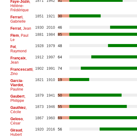
1871
1942
51
Faye-Jozin
,
Hélène-
Frédérique
1851
1921
30
Ferrari
,
Gabrielle
1930
2010
46
Ferrat
, Jean
1881
1984
85
Flem
, Paul
Le
1928
1979
48
Fol
,
Raymond
1912
1997
64
Françaix
,
Jean
1902
1991
74
Francescatti
,
Zino
1821
1910
19
Garcia-
Viardot
,
Pauline
1879
1941
50
Gaubert
,
Philippe
1873
1946
55
Gauthiez
,
Cécile
1867
1960
69
Geloso
,
César
1920
2016
56
Giraud
,
Hubert