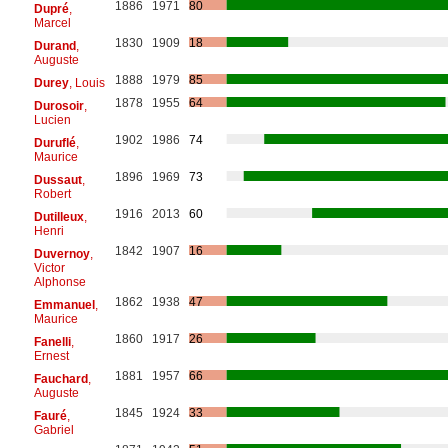
1886
1971
80
Dupré
,
Marcel
1830
1909
18
Durand
,
Auguste
1888
1979
85
Durey
, Louis
1878
1955
64
Durosoir
,
Lucien
1902
1986
74
Duruflé
,
Maurice
1896
1969
73
Dussaut
,
Robert
1916
2013
60
Dutilleux
,
Henri
1842
1907
16
Duvernoy
,
Victor
Alphonse
1862
1938
47
Emmanuel
,
Maurice
1860
1917
26
Fanelli
,
Ernest
1881
1957
66
Fauchard
,
Auguste
1845
1924
33
Fauré
,
Gabriel