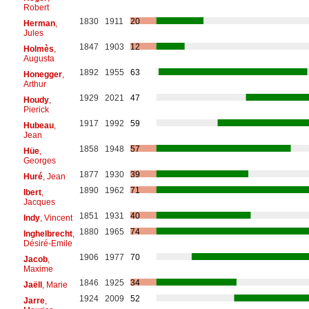
Robert
1830
1911
20
Herman
,
Jules
1847
1903
12
Holmès
,
Augusta
1892
1955
63
Honegger
,
Arthur
1929
2021
47
Houdy
,
Pierick
1917
1992
59
Hubeau
,
Jean
1858
1948
57
Hüe
,
Georges
1877
1930
39
Huré
, Jean
1890
1962
71
Ibert
,
Jacques
1851
1931
40
Indy
, Vincent
1880
1965
74
Inghelbrecht
,
Désiré-Emile
1906
1977
70
Jacob
,
Maxime
1846
1925
34
Jaëll
, Marie
1924
2009
52
Jarre
,