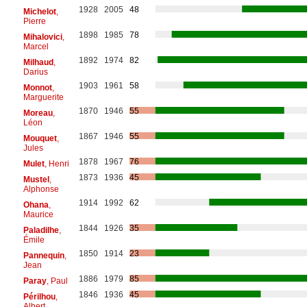
1928
2005
48
Michelot
,
Pierre
1898
1985
78
Mihalovici
,
Marcel
1892
1974
82
Milhaud
,
Darius
1903
1961
58
Monnot
,
Marguerite
1870
1946
55
Moreau
,
Léon
1867
1946
55
Mouquet
,
Jules
1878
1967
76
Mulet
, Henri
1873
1936
45
Mustel
,
Alphonse
1914
1992
62
Ohana
,
Maurice
1844
1926
35
Paladilhe
,
Émile
1850
1914
23
Pannequin
,
Jean
1886
1979
85
Paray
, Paul
1846
1936
45
Périlhou
,
Albert