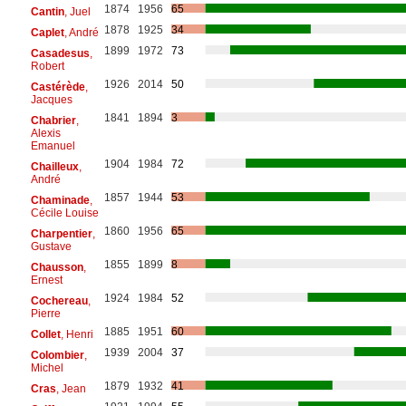
1874
1956
65
Cantin
, Juel
1878
1925
34
Caplet
, André
1899
1972
73
Casadesus
,
Robert
1926
2014
50
Castérède
,
Jacques
1841
1894
3
Chabrier
,
Alexis
Emanuel
1904
1984
72
Chailleux
,
André
1857
1944
53
Chaminade
,
Cécile Louise
1860
1956
65
Charpentier
,
Gustave
1855
1899
8
Chausson
,
Ernest
1924
1984
52
Cochereau
,
Pierre
1885
1951
60
Collet
, Henri
1939
2004
37
Colombier
,
Michel
1879
1932
41
Cras
, Jean