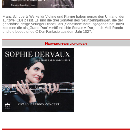
Franz Schuberts Werke für Violine und Klavier haben genau den Umfang, der
auf zwei CDs passt. Es sind die drei Sonaten des Neunzehnjährigen, die der
geschäftstüchtige Verleger Diabelli als „Sonatinen“ herausgegeben hat, dazu
kommen die als „Grand Duo“ veröffentlichte Sonate A-Dur, das h-Moll-Rondo
und die bedeutende C-Dur-Fantasie aus dem Jahr 1827.
Neuveröffentlichungen