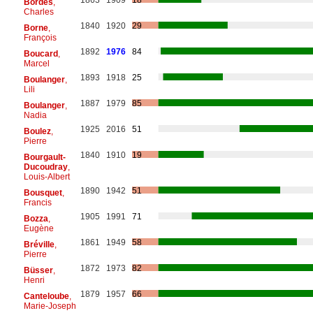
Bordes
,
Charles
1840
1920
29
Borne
,
François
1892
1976
84
Boucard
,
Marcel
1893
1918
25
Boulanger
,
Lili
1887
1979
85
Boulanger
,
Nadia
1925
2016
51
Boulez
,
Pierre
1840
1910
19
Bourgault-
Ducoudray
,
Louis-Albert
1890
1942
51
Bousquet
,
Francis
1905
1991
71
Bozza
,
Eugène
1861
1949
58
Bréville
,
Pierre
1872
1973
82
Büsser
,
Henri
1879
1957
66
Canteloube
,
Marie-Joseph