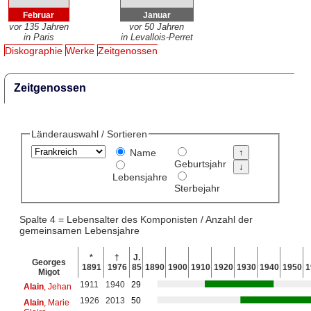
Februar
Januar
vor 135 Jahren
vor 50 Jahren
in Paris
in Levallois-Perret
Diskographie
Werke
Zeitgenossen
Zeitgenossen
Länderauswahl / Sortieren
Name
Geburtsjahr
Lebensjahre
Sterbejahr
Spalte 4 = Lebensalter des Komponisten / Anzahl der
gemeinsamen Lebensjahre
*
†
J.
Georges
1891
1976
85
1890
1900
1910
1920
1930
1940
1950
1
Migot
1911
1940
29
Alain
, Jehan
1926
2013
50
Alain
, Marie