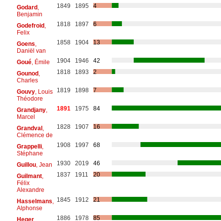
1849
1895
4
Godard
,
Benjamin
1818
1897
6
Godefroid
,
Felix
1858
1904
13
Goens
,
Daniël van
1904
1946
42
Goué
, Émile
1818
1893
2
Gounod
,
Charles
1819
1898
7
Gouvy
, Louis
Théodore
1891
1975
84
Grandjany
,
Marcel
1828
1907
16
Grandval
,
Clémence de
1908
1997
68
Grappelli
,
Stéphane
1930
2019
46
Guillou
, Jean
1837
1911
20
Guilmant
,
Félix
Alexandre
1845
1912
21
Hasselmans
,
Alphonse
1886
1978
85
Heger
,