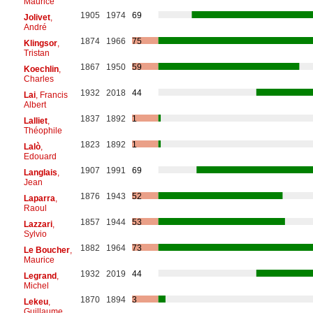
Maurice
1905
1974
69
Jolivet
,
André
1874
1966
75
Klingsor
,
Tristan
1867
1950
59
Koechlin
,
Charles
1932
2018
44
Lai
, Francis
Albert
1837
1892
1
Lalliet
,
Théophile
1823
1892
1
Lalò
,
Edouard
1907
1991
69
Langlais
,
Jean
1876
1943
52
Laparra
,
Raoul
1857
1944
53
Lazzari
,
Sylvio
1882
1964
73
Le Boucher
,
Maurice
1932
2019
44
Legrand
,
Michel
1870
1894
3
Lekeu
,
Guillaume