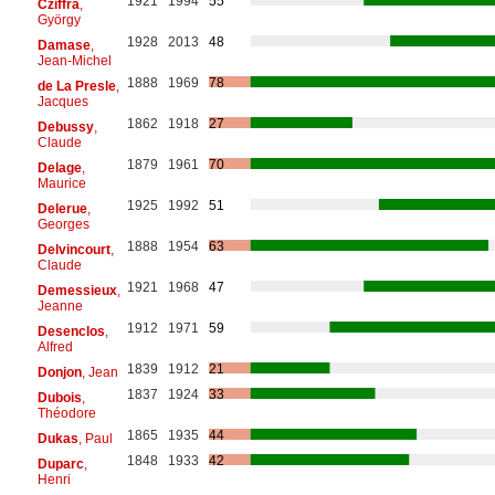
1921
1994
55
Cziffra
,
György
1928
2013
48
Damase
,
Jean-Michel
1888
1969
78
de La Presle
,
Jacques
1862
1918
27
Debussy
,
Claude
1879
1961
70
Delage
,
Maurice
1925
1992
51
Delerue
,
Georges
1888
1954
63
Delvincourt
,
Claude
1921
1968
47
Demessieux
,
Jeanne
1912
1971
59
Desenclos
,
Alfred
1839
1912
21
Donjon
, Jean
1837
1924
33
Dubois
,
Théodore
1865
1935
44
Dukas
, Paul
1848
1933
42
Duparc
,
Henri