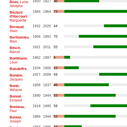
1850
1927
36
Beau
, Luise
Adolpha
1884
1964
73
Béclard
d'Harcourt
,
Marguerite
1932
2020
44
Bernaud
,
Alain
1906
1991
70
Berthomieu
,
Marc
1921
2011
55
Bitsch
,
Marcel
1862
1897
6
Boëllmann
,
Léon
1834
1906
15
Boisdeffre
,
1927
2008
49
Bondon
,
Jacques
1858
1937
46
Bonis
,
Mélanie
1880
1944
53
Bonnal
,
Ermend
1918
1995
58
Bonneau
,
Paul
1884
1944
53
Bonnet
,
Joseph
1863
1909
18