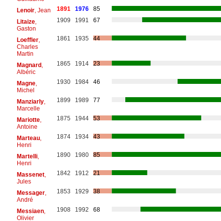
1891
1976
85
Lenoir
, Jean
1909
1991
67
Litaize
,
Gaston
1861
1935
44
Loeffler
,
Charles
Martin
1865
1914
23
Magnard
,
Albéric
1930
1984
46
Magne
,
Michel
1899
1989
77
Manziarly
,
Marcelle
1875
1944
53
Mariotte
,
Antoine
1874
1934
43
Marteau
,
Henri
1890
1980
85
Martelli
,
Henri
1842
1912
21
Massenet
,
Jules
1853
1929
38
Messager
,
André
1908
1992
68
Messiaen
,
Olivier