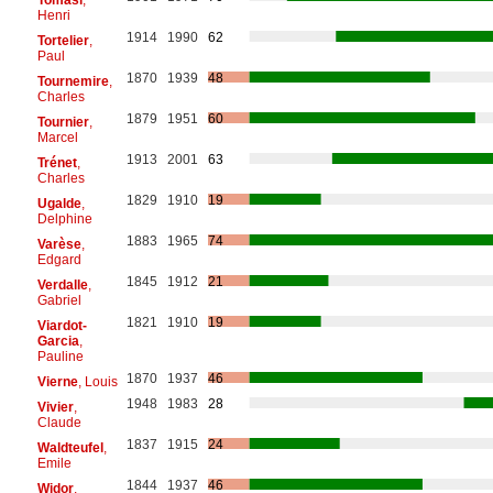
Henri
1914
1990
62
Tortelier
,
Paul
1870
1939
48
Tournemire
,
Charles
1879
1951
60
Tournier
,
Marcel
1913
2001
63
Trénet
,
Charles
1829
1910
19
Ugalde
,
Delphine
1883
1965
74
Varèse
,
Edgard
1845
1912
21
Verdalle
,
Gabriel
1821
1910
19
Viardot-
Garcia
,
Pauline
1870
1937
46
Vierne
, Louis
1948
1983
28
Vivier
,
Claude
1837
1915
24
Waldteufel
,
Emile
1844
1937
46
Widor
,