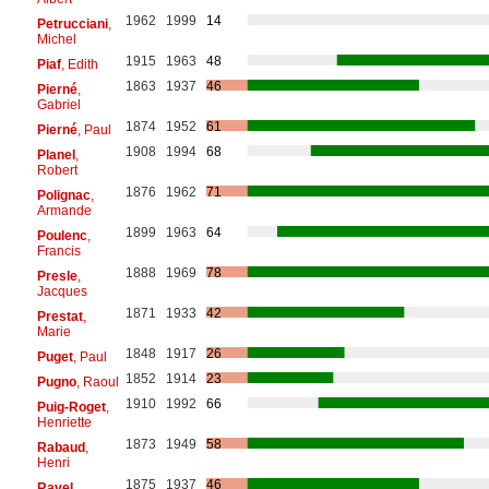
1962
1999
14
Petrucciani
,
Michel
1915
1963
48
Piaf
, Edith
1863
1937
46
Pierné
,
Gabriel
1874
1952
61
Pierné
, Paul
1908
1994
68
Planel
,
Robert
1876
1962
71
Polignac
,
Armande
1899
1963
64
Poulenc
,
Francis
1888
1969
78
Presle
,
Jacques
1871
1933
42
Prestat
,
Marie
1848
1917
26
Puget
, Paul
1852
1914
23
Pugno
, Raoul
1910
1992
66
Puig-Roget
,
Henriette
1873
1949
58
Rabaud
,
Henri
1875
1937
46
Ravel
,