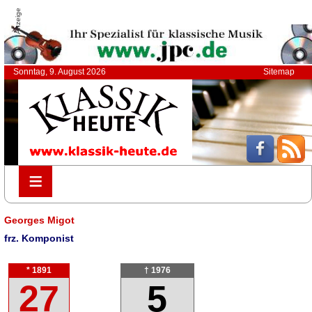
Anzeige
Sonntag, 9. August 2026
Sitemap
≡
≡
Georges Migot
frz. Komponist
* 1891
† 1976
27
5