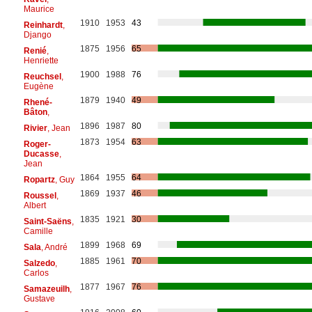
Maurice
1910
1953
43
Reinhardt
,
Django
1875
1956
65
Renié
,
Henriette
1900
1988
76
Reuchsel
,
Eugène
1879
1940
49
Rhené-
Bâton
,
1896
1987
80
Rivier
, Jean
1873
1954
63
Roger-
Ducasse
,
Jean
1864
1955
64
Ropartz
, Guy
1869
1937
46
Roussel
,
Albert
1835
1921
30
Saint-Saëns
,
Camille
1899
1968
69
Sala
, André
1885
1961
70
Salzedo
,
Carlos
1877
1967
76
Samazeuilh
,
Gustave