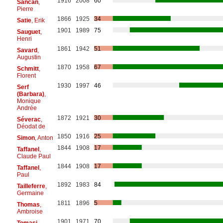
1916
2008
60
Sancan
,
Pierre
1866
1925
34
Satie
, Erik
1901
1989
75
Sauguet
,
Henri
1861
1942
51
Savard
,
Augustin
1870
1958
67
Schmitt
,
Florent
1930
1997
46
Serf
(Barbara)
,
Monique
Andrée
1872
1921
30
Séverac
,
Déodat de
1850
1916
25
Simon
, Anton
1844
1908
17
Taffanel
,
Claude Paul
1844
1908
17
Taffanel
,
Paul
1892
1983
84
Tailleferre
,
Germaine
1811
1896
5
Thomas
,
Ambroise
1901
1971
70
Tomasi
,