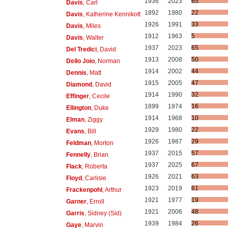
1936
2023
65
Davis
, Carl
1892
1980
22
Davis
, Katherine Kennikott
1926
1991
33
Davis
, Miles
1912
1963
5
Davis
, Walter
1937
2023
65
Del Tredici
, David
1913
2008
50
Dello Joio
, Norman
1914
2002
44
Dennis
, Matt
1915
2005
47
Diamond
, David
1914
1990
32
Effinger
, Cecile
1899
1974
16
Ellington
, Duke
1914
1968
10
Elman
, Ziggy
1929
1980
22
Evans
, Bill
1926
1987
29
Feldman
, Morton
1937
2015
57
Fennelly
, Brian
1937
2025
67
Flack
, Roberta
1926
2021
63
Floyd
, Carlisle
1923
2019
61
Frackenpohl
, Arthur
1921
1977
19
Garner
, Erroll
1921
2006
48
Garris
, Sidney (Sid)
1939
1984
26
Gaye
, Marvin