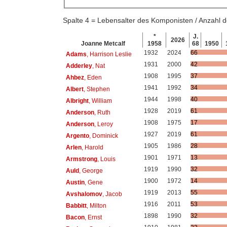
Spalte 4 = Lebensalter des Komponisten / Anzahl
*
J.
2026
Joanne Metcalf
1958
68
1950
1932
2024
66
Adams
, Harrison Leslie
1931
2000
42
Adderley
, Nat
1908
1995
37
Ahbez
, Eden
1941
1992
34
Albert
, Stephen
1944
1998
40
Albright
, William
1928
2019
61
Anderson
, Ruth
1908
1975
17
Anderson
, Leroy
1927
2019
61
Argento
, Dominick
1905
1986
28
Arlen
, Harold
1901
1971
13
Armstrong
, Louis
1919
1990
32
Auld
, George
1900
1972
14
Austin
, Gene
1919
2013
55
Avshalomov
, Jacob
1916
2011
53
Babbitt
, Milton
1898
1990
32
Bacon
, Ernst