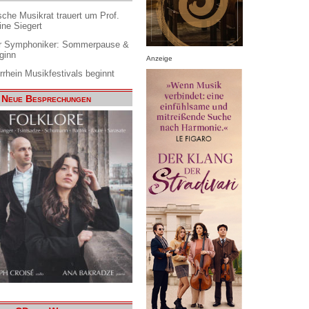
che Musikrat trauert um Prof.
ine Siegert
 Symphoniker: Sommerpause &
ginn
Anzeige
rrhein Musikfestivals beginnt
Neue Besprechungen