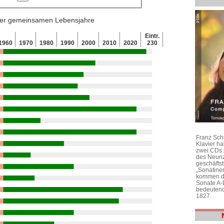
 der gemeinsamen Lebensjahre
Eintr.
1960
1970
1980
1990
2000
2010
2020
230
Franz Sch
Klavier h
zwei CDs 
des Neunz
geschäftst
„Sonatine
kommen di
Sonate A-
bedeutend
1827.