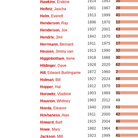
1914
1993
35
Hawkins
, Erskine
1901
1987
29
Heifetz
, Jascha
1913
1999
41
Helm
, Everett
1896
1970
12
Henderson
, Ray
1937
2001
43
Henderson
, Joe
1942
1970
12
Hendrix
, Jimi
1911
1975
17
Herrmann
, Bernard
1913
1990
32
Heusen
, Jimmy van
1918
1988
30
Higginbotham
, Irene
1928
2020
62
Hildinger
, Dave
1872
1960
2
Hill
, Edward Burlingame
1927
2024
66
Holman
, Bill
1912
1970
12
Hopper
, Hal
1903
1989
31
Horowitz
, Vladimir
1963
2012
49
Houston
, Whitney
1940
2009
51
Hovda
, Eleanor
1911
2000
42
Hovhaness
, Alan
1915
2004
46
Howard
, Bart
1882
1964
6
Howe
, Mary
1923
1999
41
Jackson
, Milt