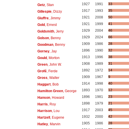
1927
1991
33
Getz
, Stan
1917
1993
35
Gillespie
, Dizzy
1921
2008
50
Giuffre
, Jimmy
1921
1999
41
Gold
, Ernest
1929
2004
46
Goldsmith
, Jerry
1929
2024
66
Golson
, Benny
1909
1986
28
Goodman
, Benny
1896
1990
32
Gorney
, Jay
1913
1996
38
Gould
, Morton
1908
1989
31
Green
, John W.
1892
1972
14
Grofé
, Ferde
1909
1967
9
Gross
, Walter
1914
1998
40
Haggart
, Bob
1893
1970
12
Hamilton Green
, George
1896
1981
23
Hanson
, Howard
1898
1979
21
Harris
, Roy
1917
2003
45
Harrison
, Lou
1932
2000
42
Hartzell
, Eugene
1905
1986
28
Hatley
, Marvin