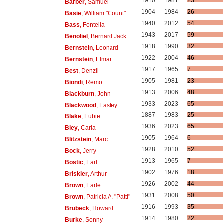
1910
1981
23
Barber
, Samuel
1904
1984
26
Basie
, William "Count"
1940
2012
54
Bass
, Fontella
1943
2017
59
Benoliel
, Bernard Jack
1918
1990
32
Bernstein
, Leonard
1922
2004
46
Bernstein
, Elmar
1917
1965
7
Best
, Denzil
1905
1981
23
Biondi
, Remo
1913
2006
48
Blackburn
, John
1933
2023
65
Blackwood
, Easley
1887
1983
25
Blake
, Eubie
1936
2023
65
Bley
, Carla
1905
1964
6
Blitzstein
, Marc
1928
2010
52
Bock
, Jerry
1913
1965
7
Bostic
, Earl
1902
1976
18
Briskier
, Arthur
1926
2002
44
Brown
, Earle
1931
2008
50
Brown
, Patricia A. "Patti"
1916
1993
35
Brubeck
, Howard
1914
1980
22
Burke
, Sonny