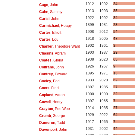
1912
1992
34
Cage
, John
1913
1993
35
Cahn
, Sammy
1922
1992
34
Carisi
, John
1899
1981
23
Carmichael
, Hoagy
1908
2012
54
Carter
, Elliott
1918
2005
47
Carter
, Lou
1902
1961
3
Chanler
, Theodore Ward
1903
1987
29
Chasins
, Abram
1938
2023
65
Coates
, Gloria
1926
1967
9
Coltrane
, John
1895
1971
13
Confrey
, Edward
1933
2020
62
Cooley
, Eddi
1897
1985
27
Coots
, Fred
1900
1990
32
Copland
, Aaron
1897
1965
7
Cowell
, Henry
1914
1985
27
Crayton
, Pee Wee
1929
2022
64
Crumb
, George
1917
1965
7
Dameron
, Tadd
1931
2002
44
Davenport
, John