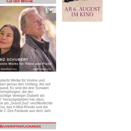
CD der Woche
uberts Werke für Violine und
aben genau den Umfang, der auf
passt. Es sind die drei Sonaten
ehnjährigen, die der
üchtige Verleger Diabelli als
n“ herausgegeben hat, dazu
e als „Grand Duo“ veröffentlichte
Dur, das h-Moll-Rondo und die
e C-Dur-Fantasie aus dem Jahr
Neuveröffentlichungen