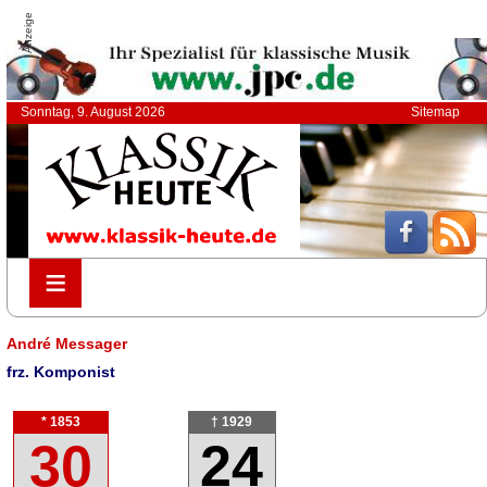
Anzeige
Sonntag, 9. August 2026
Sitemap
≡
≡
André Messager
frz. Komponist
* 1853
† 1929
30
24