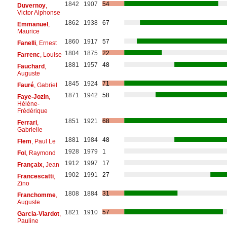
1842
1907
54
Duvernoy
,
Victor Alphonse
1862
1938
67
Emmanuel
,
Maurice
1860
1917
57
Fanelli
, Ernest
1804
1875
22
Farrenc
, Louise
1881
1957
48
Fauchard
,
Auguste
1845
1924
71
Fauré
, Gabriel
1871
1942
58
Faye-Jozin
,
Hélène-
Frédérique
1851
1921
68
Ferrari
,
Gabrielle
1881
1984
48
Flem
, Paul Le
1928
1979
1
Fol
, Raymond
1912
1997
17
Françaix
, Jean
1902
1991
27
Francescatti
,
Zino
1808
1884
31
Franchomme
,
Auguste
1821
1910
57
Garcia-Viardot
,
Pauline