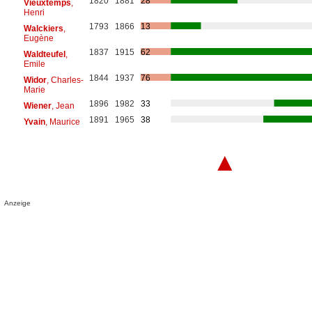
1820
1881
28
Vieuxtemps
,
Henri
1793
1866
13
Walckiers
,
Eugène
1837
1915
62
Waldteufel
,
Emile
1844
1937
76
Widor
, Charles-
Marie
1896
1982
33
Wiener
, Jean
1891
1965
38
Yvain
, Maurice
▲
Anzeige