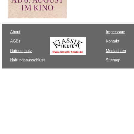
About
Impressum
AGBs
Kontakt
Datenschutz
Mediadaten
Haftungsausschluss
Sitemap