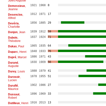
Jules Auguste
1921
1968
8
Demessieux
,
Jeanne
1912
1971
17
Desenclos
,
Alfred
1856
1885
29
Devéria
,
Charlotte
1839
1912
59
Donjon
, Jean
1837
1924
71
Dubois
,
Théodore
1865
1935
64
Dukas
, Paul
1848
1933
76
Duparc
, Henri
1886
1971
43
Dupré
, Marcel
1830
1909
56
Durand
,
Auguste
1888
1979
41
Durey
, Louis
1878
1955
51
Durosoir
,
Lucien
1902
1986
27
Duruflé
,
Maurice
1896
1969
33
Dussaut
,
Robert
1916
2013
13
Dutilleux
, Henri