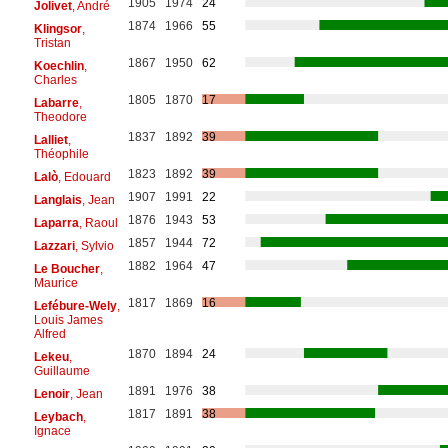
1905
1974
24
Jolivet
, André
1874
1966
55
Klingsor
,
Tristan
1867
1950
62
Koechlin
,
Charles
1805
1870
17
Labarre
,
Theodore
1837
1892
39
Lalliet
,
Théophile
1823
1892
39
Lalò
, Edouard
1907
1991
22
Langlais
, Jean
1876
1943
53
Laparra
, Raoul
1857
1944
72
Lazzari
, Sylvio
1882
1964
47
Le Boucher
,
Maurice
1817
1869
16
Lefébure-Wely
,
Louis James
Alfred
1870
1894
24
Lekeu
,
Guillaume
1891
1976
38
Lenoir
, Jean
1817
1891
38
Leybach
,
Ignace