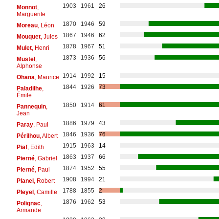
1903
1961
26
Monnot
,
Marguerite
1870
1946
59
Moreau
, Léon
1867
1946
62
Mouquet
, Jules
1878
1967
51
Mulet
, Henri
1873
1936
56
Mustel
,
Alphonse
1914
1992
15
Ohana
, Maurice
1844
1926
73
Paladilhe
,
Émile
1850
1914
61
Pannequin
,
Jean
1886
1979
43
Paray
, Paul
1846
1936
76
Périlhou
, Albert
1915
1963
14
Piaf
, Edith
1863
1937
66
Pierné
, Gabriel
1874
1952
55
Pierné
, Paul
1908
1994
21
Planel
, Robert
1788
1855
2
Pleyel
, Camille
1876
1962
53
Polignac
,
Armande