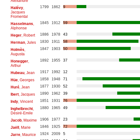
Alexandre
1799
1862
9
Halévy
,
Jacques
Fromental
1845
1912
59
Hasselmans
,
Alphonse
1886
1978
43
Heger
, Robert
1830
1911
58
Herman
, Jules
1847
1903
50
Holmès
,
Augusta
1892
1955
37
Honegger
,
Arthur
1917
1992
12
Hubeau
, Jean
1858
1948
71
Hüe
, Georges
1877
1930
52
Huré
, Jean
1890
1962
39
Ibert
, Jacques
1851
1931
76
Indy
, Vincent
1880
1965
49
Inghelbrecht
,
Désiré-Emile
1906
1977
23
Jacob
, Maxime
1846
1925
72
Jaëll
, Marie
1924
2009
5
Jarre
, Maurice