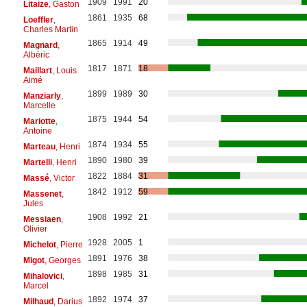
1909
1991
20
Litaize
, Gaston
1861
1935
68
Loeffler
,
Charles Martin
1865
1914
49
Magnard
,
Albéric
1817
1871
18
Maillart
, Louis
Aimé
1899
1989
30
Manziarly
,
Marcelle
1875
1944
54
Mariotte
,
Antoine
1874
1934
55
Marteau
, Henri
1890
1980
39
Martelli
, Henri
1822
1884
31
Massé
, Victor
1842
1912
59
Massenet
,
Jules
1908
1992
21
Messiaen
,
Olivier
1928
2005
1
Michelot
, Pierre
1891
1976
38
Migot
, Georges
1898
1985
31
Mihalovici
,
Marcel
1892
1974
37
Milhaud
, Darius