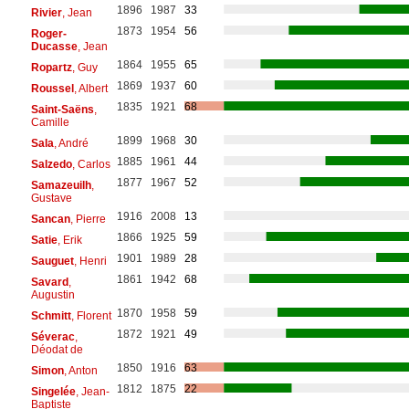
1896
1987
33
Rivier
, Jean
1873
1954
56
Roger-
Ducasse
, Jean
1864
1955
65
Ropartz
, Guy
1869
1937
60
Roussel
, Albert
1835
1921
68
Saint-Saëns
,
Camille
1899
1968
30
Sala
, André
1885
1961
44
Salzedo
, Carlos
1877
1967
52
Samazeuilh
,
Gustave
1916
2008
13
Sancan
, Pierre
1866
1925
59
Satie
, Erik
1901
1989
28
Sauguet
, Henri
1861
1942
68
Savard
,
Augustin
1870
1958
59
Schmitt
, Florent
1872
1921
49
Séverac
,
Déodat de
1850
1916
63
Simon
, Anton
1812
1875
22
Singelée
, Jean-
Baptiste