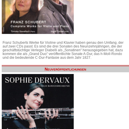
Franz Schuberts Werke für Violine und Klavier haben genau den Umfang, der
auf zwei CDs passt. Es sind die drei Sonaten des Neunzehnjährigen, die der
geschäftstüchtige Verleger Diabelli als „Sonatinen“ herausgegeben hat, dazu
kommen die als „Grand Duo“ veröffentlichte Sonate A-Dur, das h-Moll-Rondo
und die bedeutende C-Dur-Fantasie aus dem Jahr 1827.
Neuveröffentlichungen