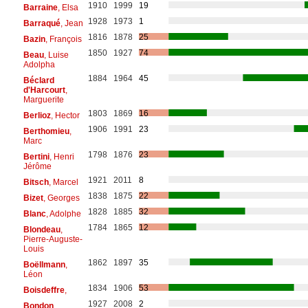
1910
1999
19
Barraine
, Elsa
1928
1973
1
Barraqué
, Jean
1816
1878
25
Bazin
, François
1850
1927
74
Beau
, Luise
Adolpha
1884
1964
45
Béclard
d'Harcourt
,
Marguerite
1803
1869
16
Berlioz
, Hector
1906
1991
23
Berthomieu
,
Marc
1798
1876
23
Bertini
, Henri
Jérôme
1921
2011
8
Bitsch
, Marcel
1838
1875
22
Bizet
, Georges
1828
1885
32
Blanc
, Adolphe
1784
1865
12
Blondeau
,
Pierre-Auguste-
Louis
1862
1897
35
Boëllmann
,
Léon
1834
1906
53
Boisdeffre
,
1927
2008
2
Bondon
,