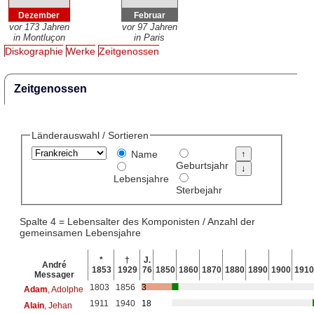
Dezember
Februar
vor 173 Jahren
vor 97 Jahren
in Montluçon
in Paris
Diskographie
Werke
Zeitgenossen
Zeitgenossen
Länderauswahl / Sortieren
Name
Geburtsjahr
Lebensjahre
Sterbejahr
Spalte 4 = Lebensalter des Komponisten / Anzahl der
gemeinsamen Lebensjahre
*
†
J.
André
1853
1929
76
1850
1860
1870
1880
1890
1900
1910
Messager
1803
1856
3
Adam
, Adolphe
1911
1940
18
Alain
, Jehan