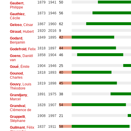
1879
1941
50
Gaubert
,
Philippe
1873
1946
56
Gauthiez
,
Cécile
1867
1960
62
Geloso
, César
1920
2016
9
Giraud
, Hubert
1849
1895
42
Godard
,
Benjamin
1818
1897
44
Godefroid
, Felix
1858
1904
46
Goens
, Daniël
van
1904
1946
25
Goué
, Émile
1818
1893
40
Gounod
,
Charles
1819
1898
45
Gouvy
, Louis
Théodore
1891
1975
38
Grandjany
,
Marcel
1828
1907
54
Grandval
,
Clémence de
1908
1997
21
Grappelli
,
Stéphane
1837
1911
58
Guilmant
, Félix