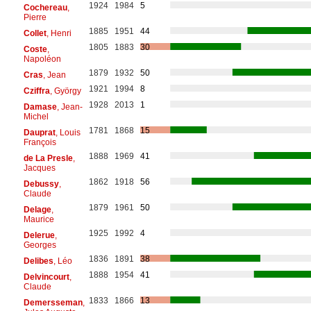
1924
1984
5
Cochereau
,
Pierre
1885
1951
44
Collet
, Henri
1805
1883
30
Coste
,
Napoléon
1879
1932
50
Cras
, Jean
1921
1994
8
Cziffra
, György
1928
2013
1
Damase
, Jean-
Michel
1781
1868
15
Dauprat
, Louis
François
1888
1969
41
de La Presle
,
Jacques
1862
1918
56
Debussy
,
Claude
1879
1961
50
Delage
,
Maurice
1925
1992
4
Delerue
,
Georges
1836
1891
38
Delibes
, Léo
1888
1954
41
Delvincourt
,
Claude
1833
1866
13
Demersseman
,