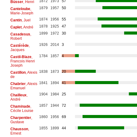
1872
1973
57
Büsser
, Henri
1879
1957
50
Canteloube
,
Marie-Joseph
1874
1956
55
Cantin
, Juel
1878
1925
47
Caplet
, André
1899
1972
30
Casadesus
,
Robert
1926
2014
3
Castérède
,
Jacques
1784
1857
4
Castil-Blaze
,
Francois Henri
Joseph
1838
1873
20
Castillon
, Alexis
de
1841
1894
41
Chabrier
, Alexis
Emanuel
1904
1984
25
Chailleux
,
André
1857
1944
72
Chaminade
,
Cécile Louise
1860
1956
69
Charpentier
,
Gustave
1855
1899
44
Chausson
,
Ernest