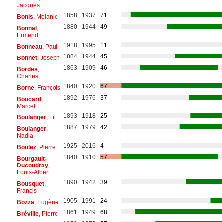
Jacques
1858
1937
71
Bonis
, Mélanie
1880
1944
49
Bonnal
,
Ermend
1918
1995
11
Bonneau
, Paul
1884
1944
45
Bonnet
, Joseph
1863
1909
46
Bordes
,
Charles
1840
1920
67
Borne
, François
1892
1976
37
Boucard
,
Marcel
1893
1918
25
Boulanger
, Lili
1887
1979
42
Boulanger
,
Nadia
1925
2016
4
Boulez
, Pierre
1840
1910
57
Bourgault-
Ducoudray
,
Louis-Albert
1890
1942
39
Bousquet
,
Francis
1905
1991
24
Bozza
, Eugène
1861
1949
68
Bréville
, Pierre