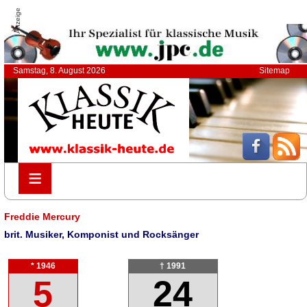
Anzeige
Samstag, 8. August 2026
Sitemap
≡
≡
Freddie Mercury
brit. Musiker, Komponist und Rocksänger
* 1946
† 1991
5
24