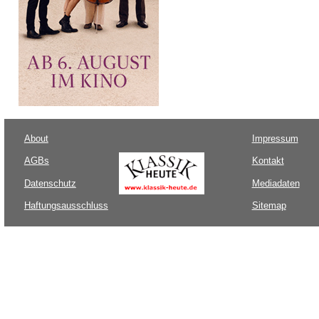
About
Impressum
AGBs
Kontakt
Datenschutz
Mediadaten
Haftungsausschluss
Sitemap