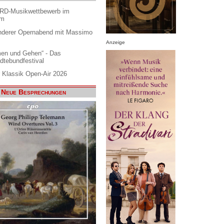
ARD-Musikwettbewerb im
am
nderer Opernabend mit Massimo
Anzeige
en und Gehen“ - Das
dtebundfestival
 Klassik Open-Air 2026
Neue Besprechungen