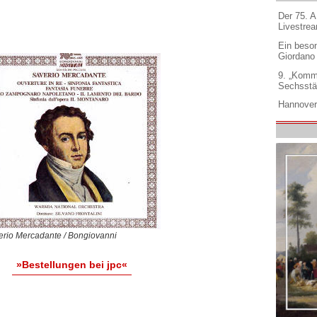
Der 75. 
Livestre
Ein beso
Giordano
9. „Komm
Sechsstä
Hannover
erio Mercadante / Bongiovanni
»Bestellungen bei jpc«