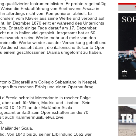
ng qualifizierter Instrumentalisten. Er probte regelmäßig
e Weise die Erstaufführung von Beethovens
Eroica
in
n allerdings nicht vom Komponieren abhielt. Er
 Schülern vom Klavier aus seine Werke und verband auf
t. Im Dezmber 1870 erlitt er während des Unterrichts
olte. Er starb einige Tage darauf am 17. Dezember.
 nur in Italien viel gespielt. Insgesamt hat er 60
verschwanden seine Werke mehr und mehr von den
vereinzelte Werke wieder aus der Versenkung geholt und
erdienst besteht darin, die italienische Belcanto-Oper
 zu einem geschlossenen Drama umgeformt zu haben,
tonio Zingarelli am Collegio Sebastiano in Neapel.
ngen ihm raschen Erfolg und einen Opernauftrag
 d'Ercole schreibt Mercadante in rascher Folge
, aber auch für Wien, Madrid und Lisabon. Sein
 am 30.10. 1821 an der Mailänder Scala
sgesamt umfaßt sein Opernschaffen an die 70
eit auch Kammermusik, etwa zwei
o.
 Mailänder Scala.
ig. Von 1840 bis zu seiner Erblindung 1862 war