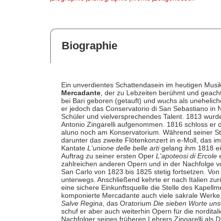
Biographie
Ein unverdientes Schattendasein im heutigen Musik
Mercadante
, der zu Lebzeiten berühmt und geach
bei Bari geboren (getauft) und wuchs als unehelich
er jedoch das Conservatorio di San Sebastiano in 
Schüler und vielversprechendes Talent. 1813 wurde
Antonio Zingarelli aufgenommen. 1816 schloss er d
aluno noch am Konservatorium. Während seiner Stu
darunter das zweite Flötenkonzert in e-Moll, das i
Kantate
L'unione delle belle arti
gelang ihm 1818 ein
Auftrag zu seiner ersten Oper
L'apoteosi di Ercole
e
zahlreichen anderen Opern und in der Nachfolge v
San Carlo von 1823 bis 1825 stetig fortsetzen. Von
unterwegs. Anschließend kehrte er nach Italien zur
eine sichere Einkunftsquelle die Stelle des Kapell
komponierte Mercadante auch viele sakrale Werke
Salve Regina
, das Oratorium
Die sieben Worte uns
schuf er aber auch weiterhin Opern für die nordit
Nachfolger seines früheren Lehrers Zingarelli als 