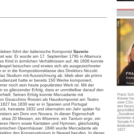
leben führt der italienische Komponist
Saverio
tet war. Er wurde am 17. September 1795 in Altamura
es Kind in ärmlichen Verhältnissen auf. Ab 1808 konnte
Neapel besuchen und erwies sich als ausgezeichneter
 er in die Kompositionsklasse des Direktors Niccolò
as Studium mit Auszeichnung ab, blieb aber als primo
dienzeit hatte er bereits 150 Werke komponiert,
mmer noch sein heute populärstes Werk ist. Mit der
 so glänzender Erfolg, dass er unmittelbar darauf den
rhielt. Seinen Erfolg konnte Mercadante mit
Franz Sch
Klavier h
on Gioacchino Rossini als Hauskomponist am Teatro
zwei CDs 
 1827 bis 1830 war er in Spanien und Portugal
des Neunz
ück, heiratete 1832 und übernahm ein Jahr später für
geschäftst
meisters am Dom von Novara. In dieser Eigenschaft
„Sonatine
kommen di
, etwa 20 Messen, ein
Miserere
, ein
Tantum ergo
, ein
Sonate A-
eres Herrn
sowie Kantaten und Hymnen, gleichzeitig
bedeutend
alienischen Opernhäuser. 1840 wurde Mercadante als
1827.
Direktor des Konservatorium in Neapel berufen. In dieser