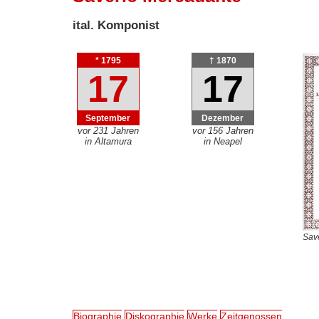
ital. Komponist
* 1795
† 1870
17
17
September
Dezember
vor 231 Jahren
vor 156 Jahren
in Altamura
in Neapel
Sav
Biographie
Diskographie
Werke
Zeitgenossen