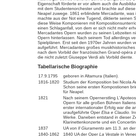
Eigenschaft förderte er vor allem auch die Ausbildu
mit dem Studentenorchester und brachte auf dies
Neapel zuwege. 1861 erblindete Mercadante, was ih
machte aus der Not eine Tugend, diktierte seinen
diese Weise Komponieren mit Kompositionsunterrich
einen Schlaganfall, von dem er sich nicht mehr erh
Mercadantes Opern wurden zu seinen Lebzeiten nicht
Opern hinterlassen. Nach seinem Tod allerdings 
Spielplänen. Erst seit den 1970er Jahren wurden 
aufgeführt. Mercadantes großes musikhistorisches V
nach dem Vorbild der französischen Grand-opéra
die nicht zuletzt Giuseppe Verdi als Vorbild diente.
Tabellarische Biographie
17.9.1795
geboren in Altamura (Italien).
1816-1820
Studium der Komposition bei Nicola An
Schon seine ersten Kompostionen bri
für Neapel.
1821
Nach seinem Opernerstling L'Apoteosi
Opern für alle großen Bühnen Italiens
erster internationaler Erfolg war die
uraufgeführte Oper
Elsa e Claudio.
In
Werke. Daneben entstand in dieser Z
Klarinettenkonzerte und ein Concertin
1837
UA von
Il Giuramento
am 11.3. an der
1840-1862
1840 UA der Oper
La Vestale
in Vened