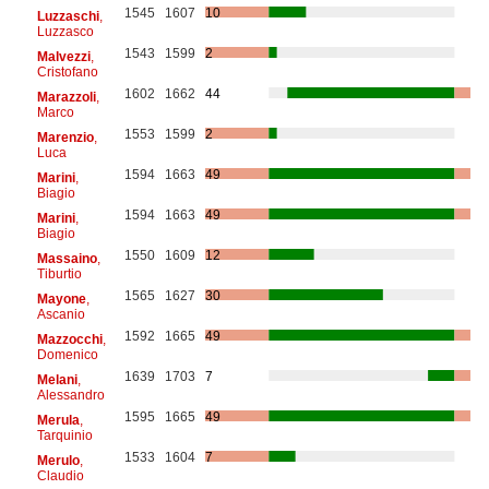
1545
1607
10
Luzzaschi
,
Luzzasco
1543
1599
2
Malvezzi
,
Cristofano
1602
1662
44
Marazzoli
,
Marco
1553
1599
2
Marenzio
,
Luca
1594
1663
49
Marini
,
Biagio
1594
1663
49
Marini
,
Biagio
1550
1609
12
Massaino
,
Tiburtio
1565
1627
30
Mayone
,
Ascanio
1592
1665
49
Mazzocchi
,
Domenico
1639
1703
7
Melani
,
Alessandro
1595
1665
49
Merula
,
Tarquinio
1533
1604
7
Merulo
,
Claudio