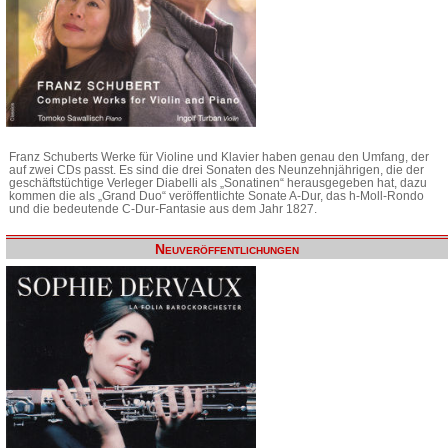
Franz Schuberts Werke für Violine und Klavier haben genau den Umfang, der
auf zwei CDs passt. Es sind die drei Sonaten des Neunzehnjährigen, die der
geschäftstüchtige Verleger Diabelli als „Sonatinen“ herausgegeben hat, dazu
kommen die als „Grand Duo“ veröffentlichte Sonate A-Dur, das h-Moll-Rondo
und die bedeutende C-Dur-Fantasie aus dem Jahr 1827.
Neuveröffentlichungen