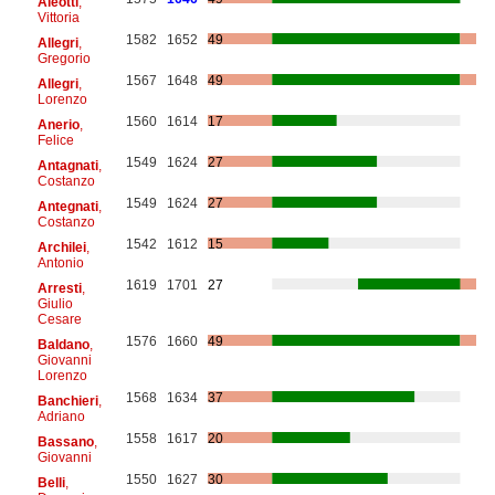
Aleotti
,
Vittoria
1582
1652
49
Allegri
,
Gregorio
1567
1648
49
Allegri
,
Lorenzo
1560
1614
17
Anerio
,
Felice
1549
1624
27
Antagnati
,
Costanzo
1549
1624
27
Antegnati
,
Costanzo
1542
1612
15
Archilei
,
Antonio
1619
1701
27
Arresti
,
Giulio
Cesare
1576
1660
49
Baldano
,
Giovanni
Lorenzo
1568
1634
37
Banchieri
,
Adriano
1558
1617
20
Bassano
,
Giovanni
1550
1627
30
Belli
,