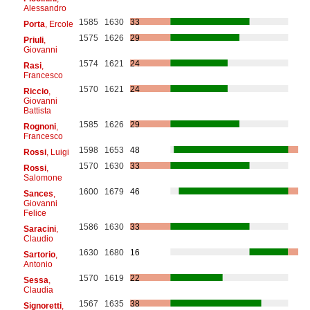
Alessandro
1585
1630
33
Porta
, Ercole
1575
1626
29
Priuli
,
Giovanni
1574
1621
24
Rasi
,
Francesco
1570
1621
24
Riccio
,
Giovanni
Battista
1585
1626
29
Rognoni
,
Francesco
1598
1653
48
Rossi
, Luigi
1570
1630
33
Rossi
,
Salomone
1600
1679
46
Sances
,
Giovanni
Felice
1586
1630
33
Saracini
,
Claudio
1630
1680
16
Sartorio
,
Antonio
1570
1619
22
Sessa
,
Claudia
1567
1635
38
Signoretti
,