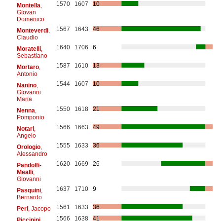
1570
1607
10
Montella
,
Giovan
Domenico
1567
1643
46
Monteverdi
,
Claudio
1640
1706
6
Moratelli
,
Sebastiano
1587
1610
13
Mortaro
,
Antonio
1544
1607
10
Nanino
,
Giovanni
Maria
1550
1618
21
Nenna
,
Pomponio
1566
1663
49
Notari
,
Angelo
1555
1633
36
Orologio
,
Alessandro
1620
1669
26
Pandolfi-
Mealli
,
Giovanni
1637
1710
9
Pasquini
,
Bernardo
1561
1633
36
Peri
, Jacopo
1566
1638
41
Piccinini
,