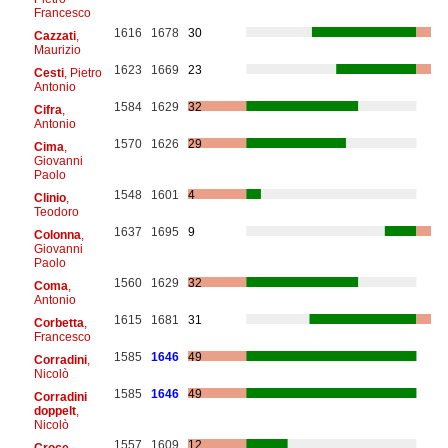
Francesco
1616
1678
30
Cazzati
,
Maurizio
1623
1669
23
Cesti
, Pietro
Antonio
1584
1629
32
Cifra
,
Antonio
1570
1626
29
Cima
,
Giovanni
Paolo
1548
1601
4
Clinio
,
Teodoro
1637
1695
9
Colonna
,
Giovanni
Paolo
1560
1629
32
Coma
,
Antonio
1615
1681
31
Corbetta
,
Francesco
1585
1646
49
Corradini
,
Nicolò
1585
1646
49
Corradini
doppelt
,
Nicolò
1557
1609
12
Croce
,