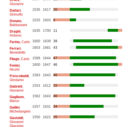
Giovanni
1535
1617
20
Dattari
,
Ghinolfo
1525
1603
6
Donato
,
Baldassare
1635
1700
11
Draghi
,
Antonio
1600
1639
39
Farina
, Carlo
1603
1681
43
Ferrari
,
Benedetto
1589
1644
47
Filago
, Carlo
1600
1647
46
Fontei
,
Nicolò
1583
1643
46
Frescobaldi
,
Girolamo
1553
1612
15
Gabrieli
,
Giovanni
1582
1643
46
Gagliano
,
Marco
1557
1631
34
Galilei
,
Michelangelo
1550
1622
25
Gastoldi
,
Giovanni
Giacomo