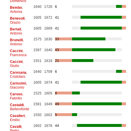
Domenico
1640
1720
6
Bembo
,
Antonia
1605
1672
41
Benevoli
,
Orazio
1605
1669
41
Bertali
,
Antonio
1575
1630
33
Brunelli
,
Antonio
1587
1640
43
Caccini
,
Francesca
1551
1618
21
Caccini
,
Giulio
1640
1709
6
Caresana
,
Cristofaro
1605
1674
41
Carissimi
,
Giacomo
1525
1605
8
Caroso
,
Fabritio
1581
1649
49
Castaldi
,
Bellerofonte
1550
1602
5
Cavalieri
,
Emilio
1602
1676
44
Cavalli
,
Pietro