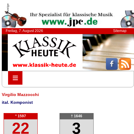
Anzeige
Freitag, 7. August 2026
Sitemap
≡
≡
Virgilio Mazzocchi
ital. Komponist
* 1597
† 1646
22
3