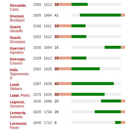
1560
1613
16
Gesualdo
,
Carlo
1605
1664
41
Graziani
,
Bonifazio
1540
1611
14
Guami
,
Gioseffo
1542
1612
15
Guami
,
Giuseppe
1630
1684
16
Guerrieri
,
Agostino
1529
1612
15
Gussago
,
Cesario
1582
1625
28
India
,
Sigismondo
d'
1587
1639
42
Landi
,
Stefano
1575
1630
33
Lappi
, Pietro
1626
1690
20
Legrenzi
,
Giovanni
1620
1704
26
Leonarda
,
Isabella
1640
1713
6
Lorenzani
,
Paolo