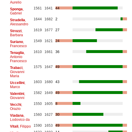
Aurelio
1561
1641
44
Sponga
,
Gabriel
1644
1682
2
Stradella
,
Alessandro
1619
1677
27
Strozzi
,
Barbara
1549
1621
24
Suriano
,
Francesco
1610
1661
36
Tenaglia
,
Antonio
Francesco
1575
1647
49
Trabaci
,
Giovanni
Maria
1603
1680
43
Uccellini
,
Marco
1582
1649
49
Valentini
,
Giovanni
1550
1605
8
Vecchi
,
Orazio
1560
1627
30
Viadana
,
Lodovico da
1590
1653
49
Vitali
, Filippo