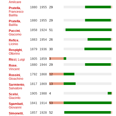
Amilcare
1880
1955
29
Pratella
,
Francesco
Balilla
1880
1955
29
Pratella
,
Balilla
1858
1924
51
Puccini
,
Giacomo
1883
1954
26
Refice
,
Licinio
1879
1936
30
Respighi
,
Ottorino
1805
1859
3
Ricci
, Luigi
1880
1944
29
Rose
,
Vincent
1792
1868
12
Rossini
,
Gioachino
1817
1869
13
Sarmiento
,
Salvatore
1905
1988
4
Scelsi
,
Giacinto
1841
1914
53
Sgambati
,
Giovanni
1857
1928
52
Simonetti
,