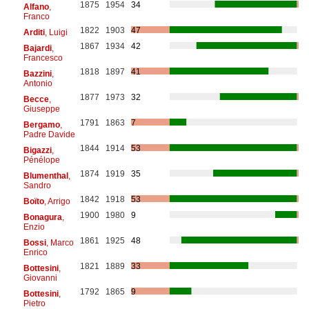
1875
1954
34
Alfano
,
Franco
1822
1903
47
Arditi
, Luigi
1867
1934
42
Bajardi
,
Francesco
1818
1897
41
Bazzini
,
Antonio
1877
1973
32
Becce
,
Giuseppe
1791
1863
7
Bergamo
,
Padre Davide
1844
1914
53
Bigazzi
,
Pénélope
1874
1919
35
Blumenthal
,
Sandro
1842
1918
53
Boïto
, Arrigo
1900
1980
9
Bonagura
,
Enzio
1861
1925
48
Bossi
, Marco
Enrico
1821
1889
33
Bottesini
,
Giovanni
1792
1865
9
Bottesini
,
Pietro