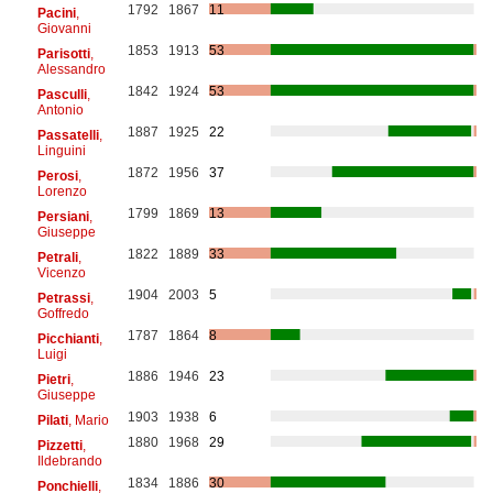
1792
1867
11
Pacini
,
Giovanni
1853
1913
53
Parisotti
,
Alessandro
1842
1924
53
Pasculli
,
Antonio
1887
1925
22
Passatelli
,
Linguini
1872
1956
37
Perosi
,
Lorenzo
1799
1869
13
Persiani
,
Giuseppe
1822
1889
33
Petrali
,
Vicenzo
1904
2003
5
Petrassi
,
Goffredo
1787
1864
8
Picchianti
,
Luigi
1886
1946
23
Pietri
,
Giuseppe
1903
1938
6
Pilati
, Mario
1880
1968
29
Pizzetti
,
Ildebrando
1834
1886
30
Ponchielli
,