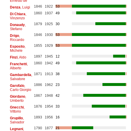
Ernesto de
1846
1922
53
Denza
, Luigi
1860
1937
49
Di Chiara
,
Vinzenzo
1879
1925
30
Donaudy
,
Stefano
1846
1930
53
Drigo
,
Riccardo
1855
1929
53
Esposito
,
Michele
1897
1945
12
Finzi
, Aldo
1860
1942
49
Franchetti
,
Alberto
1871
1913
38
Gambardella
,
Salvatore
1886
1962
23
Garofalo
,
Carlo Giorgio
1867
1948
42
Giordano
,
Umberto
1876
1954
33
Gnecchi
,
Vittorio
1893
1956
16
Grupillo
,
Salvador
1790
1877
21
Legnani
,