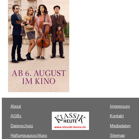
About
Impressum
AGBs
Kontakt
Datenschutz
Mediadaten
Haftungsausschluss
Sitemap