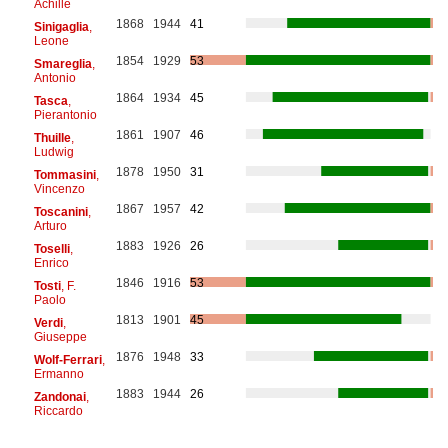
Achille
1868
1944
41
Sinigaglia
,
Leone
1854
1929
53
Smareglia
,
Antonio
1864
1934
45
Tasca
,
Pierantonio
1861
1907
46
Thuille
,
Ludwig
1878
1950
31
Tommasini
,
Vincenzo
1867
1957
42
Toscanini
,
Arturo
1883
1926
26
Toselli
,
Enrico
1846
1916
53
Tosti
, F.
Paolo
1813
1901
45
Verdi
,
Giuseppe
1876
1948
33
Wolf-Ferrari
,
Ermanno
1883
1944
26
Zandonai
,
Riccardo