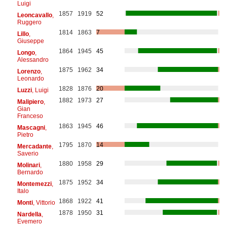
Luigi
1857
1919
52
Leoncavallo
,
Ruggero
1814
1863
7
Lillo
,
Giuseppe
1864
1945
45
Longo
,
Alessandro
1875
1962
34
Lorenzo
,
Leonardo
1828
1876
20
Luzzi
, Luigi
1882
1973
27
Malipiero
,
Gian
Franceso
1863
1945
46
Mascagni
,
Pietro
1795
1870
14
Mercadante
,
Saverio
1880
1958
29
Molinari
,
Bernardo
1875
1952
34
Montemezzi
,
Italo
1868
1922
41
Monti
, Vittorio
1878
1950
31
Nardella
,
Evemero