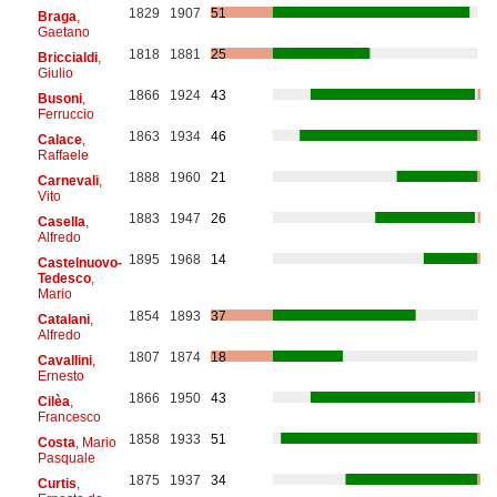
1829
1907
51
Braga
,
Gaetano
1818
1881
25
Briccialdi
,
Giulio
1866
1924
43
Busoni
,
Ferruccio
1863
1934
46
Calace
,
Raffaele
1888
1960
21
Carnevali
,
Vito
1883
1947
26
Casella
,
Alfredo
1895
1968
14
Castelnuovo-
Tedesco
,
Mario
1854
1893
37
Catalani
,
Alfredo
1807
1874
18
Cavallini
,
Ernesto
1866
1950
43
Cilèa
,
Francesco
1858
1933
51
Costa
, Mario
Pasquale
1875
1937
34
Curtis
,