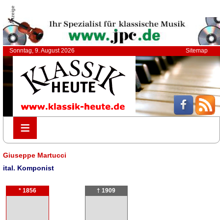
Anzeige
Sonntag, 9. August 2026
Sitemap
≡
≡
Giuseppe Martucci
ital. Komponist
* 1856
† 1909