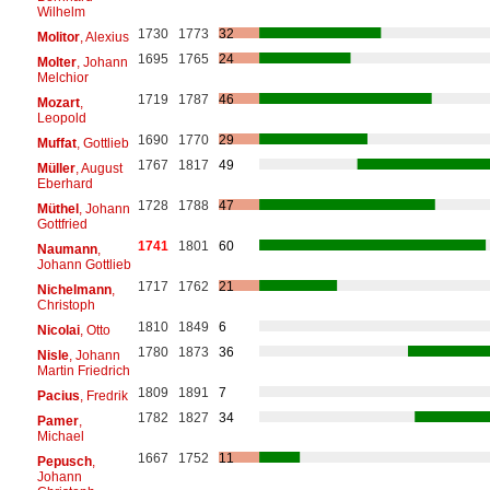
Wilhelm
1730
1773
32
Molitor
, Alexius
1695
1765
24
Molter
, Johann
Melchior
1719
1787
46
Mozart
,
Leopold
1690
1770
29
Muffat
, Gottlieb
1767
1817
49
Müller
, August
Eberhard
1728
1788
47
Müthel
, Johann
Gottfried
1741
1801
60
Naumann
,
Johann Gottlieb
1717
1762
21
Nichelmann
,
Christoph
1810
1849
6
Nicolai
, Otto
1780
1873
36
Nisle
, Johann
Martin Friedrich
1809
1891
7
Pacius
, Fredrik
1782
1827
34
Pamer
,
Michael
1667
1752
11
Pepusch
,
Johann