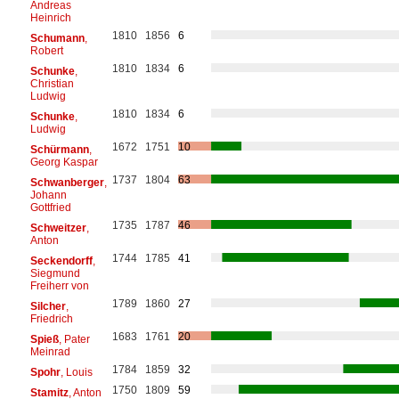
Andreas
Heinrich
1810
1856
6
Schumann
,
Robert
1810
1834
6
Schunke
,
Christian
Ludwig
1810
1834
6
Schunke
,
Ludwig
1672
1751
10
Schürmann
,
Georg Kaspar
1737
1804
63
Schwanberger
,
Johann
Gottfried
1735
1787
46
Schweitzer
,
Anton
1744
1785
41
Seckendorff
,
Siegmund
Freiherr von
1789
1860
27
Silcher
,
Friedrich
1683
1761
20
Spieß
, Pater
Meinrad
1784
1859
32
Spohr
, Louis
1750
1809
59
Stamitz
, Anton