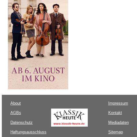
About
Impressum
AGBs
Kontakt
Datenschutz
Mediadaten
Haftungsausschluss
Sitemap