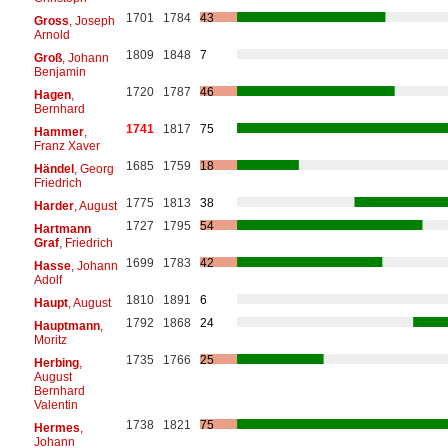
1701
1784
43
Gross
, Joseph
Arnold
1809
1848
7
Groß
, Johann
Benjamin
1720
1787
46
Hagen
,
Bernhard
1741
1817
75
Hammer
,
Franz Xaver
1685
1759
18
Händel
, Georg
Friedrich
1775
1813
38
Harder
, August
1727
1795
54
Hartmann
Graf
, Friedrich
1699
1783
42
Hasse
, Johann
Adolf
1810
1891
6
Haupt
, August
1792
1868
24
Hauptmann
,
Moritz
1735
1766
25
Herbing
,
August
Bernhard
Valentin
1738
1821
75
Hermes
,
Johann