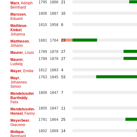
1795
1866
21
Marx
, Adolph
Bernhard
1806
1887
10
Marxsen
,
Eduard
1810
1858
6
Mathieux-
Kinkel
,
Johanna
1681
1764
23
Mattheson
,
Johann
1789
1878
27
Maurer
, Louis
1789
1878
27
Maurer
,
Ludwig
1812
1883
4
Mayer
, Emilie
1763
1845
53
Mayr
,
Johannes
Simon
1809
1847
7
Mendelssohn
Bartholdy
,
Felix
1805
1847
11
Mendelssohn-
Hensel
, Fanny
1791
1864
25
Meyerbeer
,
Giacomo
1802
1869
14
Molique
,
Bernhard