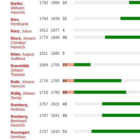
1792
1869
24
Rieffel
,
Wilhelm
Heinrich
1784
1838
32
Ries
,
Ferdinand
1812
1877
4
Rietz
, Julius
1770
1846
46
Rinck
, Johann
Christian
Heinrich
1811
1885
5
Ritter
, August
Gottfried
1684
1756
15
Roemhildt
,
Johann
Theodor
1716
1785
44
Rolle
, Johann
Heinrich
1710
1790
49
Röllig
, Johann
Georg
1767
1821
49
Romberg
,
Andreas
1767
1841
49
Romberg
,
Bernhard
Heinrich
1757
1810
53
Rosengart
,
Aemilian