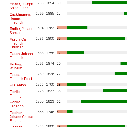
1766
1854
50
Elsner
, Joseph
Anton Franz
1799
1885
17
Enckhausen
,
Heinrich
Friedrich
1694
1762
21
Endler
, Johann
Samuel
1736
1800
59
Fasch
, Carl
Friedrich
Christian
1688
1758
17
Fasch
, Johann
Friedrich
1796
1874
20
Ferling
,
Wilhelm
1789
1826
27
Fesca
,
Friedrich Ernst
1733
1760
19
Fils
, Anton
1778
1837
38
Fiorillo
,
Federigo
1755
1823
61
Fiorillo
,
Federigo
1656
1746
5
Fischer
,
Johann Caspar
Ferdinand
1733
1800
59