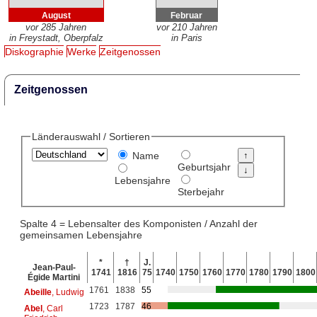
August
Februar
vor 285 Jahren
vor 210 Jahren
in Freystadt, Oberpfalz
in Paris
Diskographie
Werke
Zeitgenossen
Zeitgenossen
Länderauswahl / Sortieren
Name
Geburtsjahr
Lebensjahre
Sterbejahr
Spalte 4 = Lebensalter des Komponisten / Anzahl der
gemeinsamen Lebensjahre
*
†
J.
Jean-Paul-
1741
1816
75
1740
1750
1760
1770
1780
1790
1800
Égide Martini
1761
1838
55
Abeille
, Ludwig
1723
1787
46
Abel
, Carl