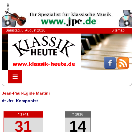
Anzeige
Samstag, 8. August 2026
Sitemap
≡
≡
Jean-Paul-Égide Martini
dt.-frz. Komponist
* 1741
† 1816
31
14