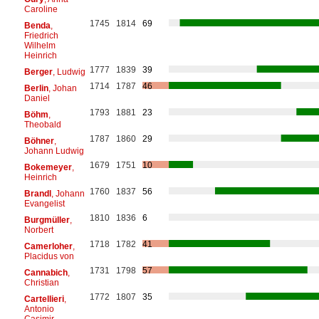
Caroline
1745
1814
69
Benda
,
Friedrich
Wilhelm
Heinrich
1777
1839
39
Berger
, Ludwig
1714
1787
46
Berlin
, Johan
Daniel
1793
1881
23
Böhm
,
Theobald
1787
1860
29
Böhner
,
Johann Ludwig
1679
1751
10
Bokemeyer
,
Heinrich
1760
1837
56
Brandl
, Johann
Evangelist
1810
1836
6
Burgmüller
,
Norbert
1718
1782
41
Camerloher
,
Placidus von
1731
1798
57
Cannabich
,
Christian
1772
1807
35
Cartellieri
,
Antonio
Casimir