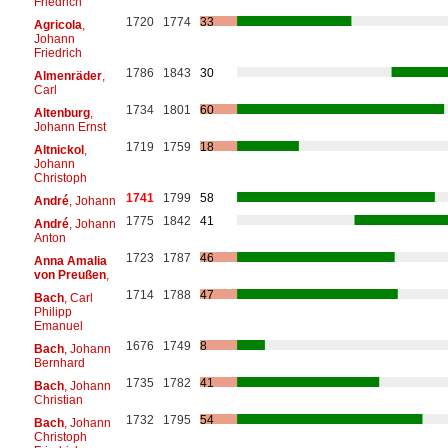
Friedrich
1720
1774
33
Agricola
,
Johann
Friedrich
1786
1843
30
Almenräder
,
Carl
1734
1801
60
Altenburg
,
Johann Ernst
1719
1759
18
Altnickol
,
Johann
Christoph
1741
1799
58
André
, Johann
1775
1842
41
André
, Johann
Anton
1723
1787
46
Anna Amalia
von Preußen
,
1714
1788
47
Bach
, Carl
Philipp
Emanuel
1676
1749
8
Bach
, Johann
Bernhard
1735
1782
41
Bach
, Johann
Christian
1732
1795
54
Bach
, Johann
Christoph