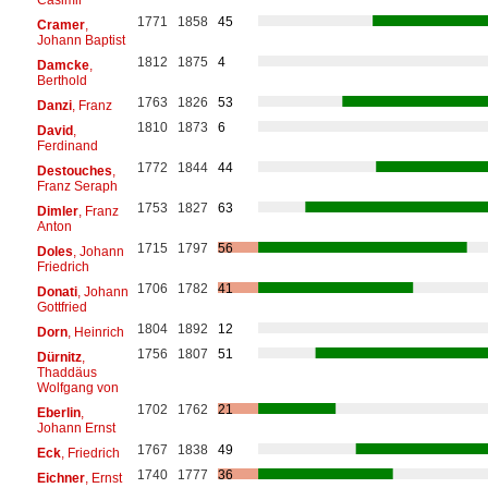
1771
1858
45
Cramer
,
Johann Baptist
1812
1875
4
Damcke
,
Berthold
1763
1826
53
Danzi
, Franz
1810
1873
6
David
,
Ferdinand
1772
1844
44
Destouches
,
Franz Seraph
1753
1827
63
Dimler
, Franz
Anton
1715
1797
56
Doles
, Johann
Friedrich
1706
1782
41
Donati
, Johann
Gottfried
1804
1892
12
Dorn
, Heinrich
1756
1807
51
Dürnitz
,
Thaddäus
Wolfgang von
1702
1762
21
Eberlin
,
Johann Ernst
1767
1838
49
Eck
, Friedrich
1740
1777
36
Eichner
, Ernst