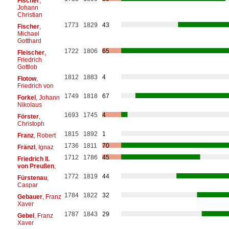
Fischer
,
Johann
Christian
1773
1829
43
Fischer
,
Michael
Gotthard
1722
1806
65
Fleischer
,
Friedrich
Gottlob
1812
1883
4
Flotow
,
Friedrich von
1749
1818
67
Forkel
, Johann
Nikolaus
1693
1745
4
Förster
,
Christoph
1815
1892
1
Franz
, Robert
1736
1811
70
Fränzl
, Ignaz
1712
1786
45
Friedrich II.
von Preußen
,
1772
1819
44
Fürstenau
,
Caspar
1784
1822
32
Gebauer
, Franz
Xaver
1787
1843
29
Gebel
, Franz
Xaver