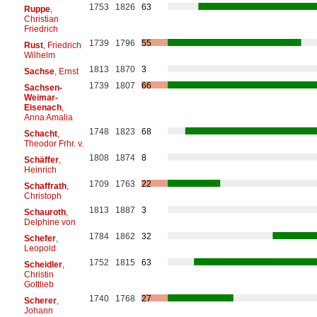
1753
1826
63
Ruppe
,
Christian
Friedrich
1739
1796
55
Rust
, Friedrich
Wilhelm
1813
1870
3
Sachse
, Ernst
1739
1807
66
Sachsen-
Weimar-
Eisenach
,
Anna Amalia
1748
1823
68
Schacht
,
Theodor Frhr. v.
1808
1874
8
Schäffer
,
Heinrich
1709
1763
22
Schaffrath
,
Christoph
1813
1887
3
Schauroth
,
Delphine von
1784
1862
32
Schefer
,
Leopold
1752
1815
63
Scheidler
,
Christin
Gottlieb
1740
1768
27
Scherer
,
Johann