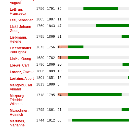
August
1756
1791
35
LeBrun
,
Francesca
1805
1887
11
Lee
, Sebastian
1769
1843
47
Lickl
, Johann
Georg
1795
1869
21
Liebmann
,
Helene
1673
1756
15
Liechtenauer
,
Paul Ignaz
1680
1762
21
Linike
, Georg
1796
1869
20
Loewe
, Carl
1806
1889
10
Lorenz
, Oswald
1801
1851
15
Lortzing
, Albert
1813
1889
3
Mangold
, Carl
Amand
1718
1795
54
Marpurg
,
Friedrich
Wilhelm
1795
1861
21
Marschner
,
Heinrich
1744
1812
68
Martines
,
Marianne