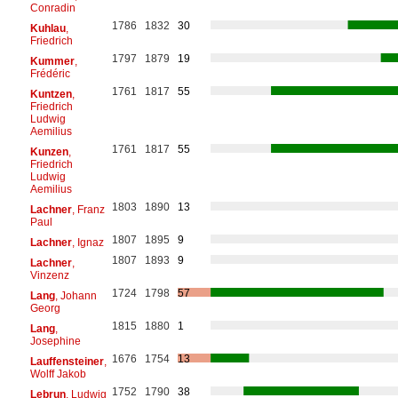
Conradin
1786
1832
30
Kuhlau
,
Friedrich
1797
1879
19
Kummer
,
Frédéric
1761
1817
55
Kuntzen
,
Friedrich
Ludwig
Aemilius
1761
1817
55
Kunzen
,
Friedrich
Ludwig
Aemilius
1803
1890
13
Lachner
, Franz
Paul
1807
1895
9
Lachner
, Ignaz
1807
1893
9
Lachner
,
Vinzenz
1724
1798
57
Lang
, Johann
Georg
1815
1880
1
Lang
,
Josephine
1676
1754
13
Lauffensteiner
,
Wolff Jakob
1752
1790
38
Lebrun
, Ludwig