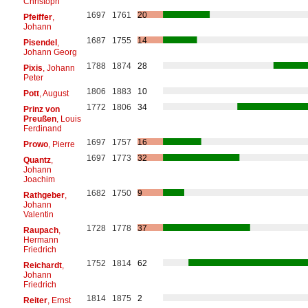
Christoph
1697
1761
20
Pfeiffer
,
Johann
1687
1755
14
Pisendel
,
Johann Georg
1788
1874
28
Pixis
, Johann
Peter
1806
1883
10
Pott
, August
1772
1806
34
Prinz von
Preußen
, Louis
Ferdinand
1697
1757
16
Prowo
, Pierre
1697
1773
32
Quantz
,
Johann
Joachim
1682
1750
9
Rathgeber
,
Johann
Valentin
1728
1778
37
Raupach
,
Hermann
Friedrich
1752
1814
62
Reichardt
,
Johann
Friedrich
1814
1875
2
Reiter
, Ernst