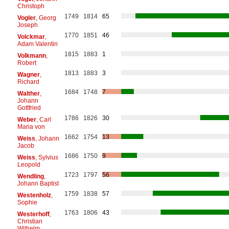
Christoph
1749
1814
65
Vogler
, Georg
Joseph
1770
1851
46
Volckmar
,
Adam Valentin
1815
1883
1
Volkmann
,
Robert
1813
1883
3
Wagner
,
Richard
1684
1748
7
Walther
,
Johann
Gottfried
1786
1826
30
Weber
, Carl
Maria von
1662
1754
13
Weiss
, Johann
Jacob
1686
1750
9
Weiss
, Sylvius
Leopold
1723
1797
56
Wendling
,
Johann Baptist
1759
1838
57
Westenholz
,
Sophie
1763
1806
43
Westerhoff
,
Christian
Wilhelm