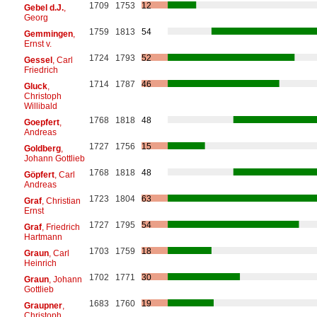
1709
1753
12
Gebel d.J.
,
Georg
1759
1813
54
Gemmingen
,
Ernst v.
1724
1793
52
Gessel
, Carl
Friedrich
1714
1787
46
Gluck
,
Christoph
Willibald
1768
1818
48
Goepfert
,
Andreas
1727
1756
15
Goldberg
,
Johann Gottlieb
1768
1818
48
Göpfert
, Carl
Andreas
1723
1804
63
Graf
, Christian
Ernst
1727
1795
54
Graf
, Friedrich
Hartmann
1703
1759
18
Graun
, Carl
Heinrich
1702
1771
30
Graun
, Johann
Gottlieb
1683
1760
19
Graupner
,
Christoph