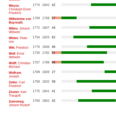
1774
1842
42
Weyse
,
Christoph Ernst
Friedrich
1709
1758
17
Wilhelmine von
Bayreuth
,
1772
1847
44
Wilms
, Johann
Wilhelm
1754
1825
62
Winter
, Peter
von
1770
1836
46
Witt
, Friedrich
1735
1792
51
Wolf
, Ernst
Wilhelm
1707
1789
48
Wolff
, Christian
Michael
1789
1839
27
Wolfram
,
Joseph
1758
1832
58
Zelter
, Carl
Friedrich
1775
1841
41
Zeuner
, Karl
Traugott
1760
1802
42
Zumsteeg
,
Johann Rudolf