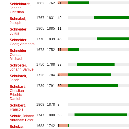
1682
1762
21
Schickhardt
,
Johann
Christian
1767
1831
49
Schnabel
,
Joseph
1805
1885
11
Schneider
,
Julius
1770
1839
46
Schneider
,
Georg Abraham
1673
1752
11
Schneider
,
Conrad
Michael
1750
1788
38
Schroeter
,
Johann Samuel
1726
1784
43
Schuback
,
Jacob
1739
1791
50
Schubart
,
Christian
Friedrich
Daniel
1808
1878
8
Schubert
,
François
1747
1800
53
Schulz
, Johann
Abraham Peter
1683
1742
1
Schulze
,