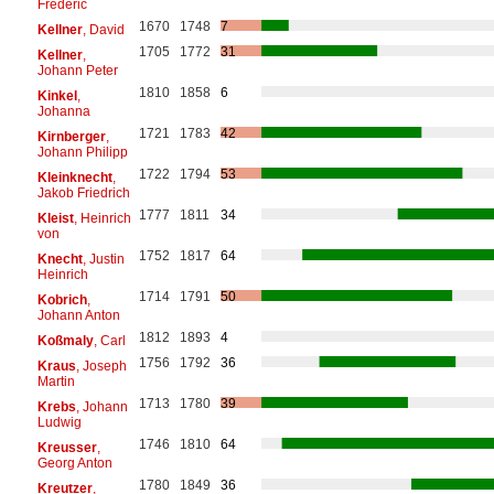
Frédéric
1670
1748
7
Kellner
, David
1705
1772
31
Kellner
,
Johann Peter
1810
1858
6
Kinkel
,
Johanna
1721
1783
42
Kirnberger
,
Johann Philipp
1722
1794
53
Kleinknecht
,
Jakob Friedrich
1777
1811
34
Kleist
, Heinrich
von
1752
1817
64
Knecht
, Justin
Heinrich
1714
1791
50
Kobrich
,
Johann Anton
1812
1893
4
Koßmaly
, Carl
1756
1792
36
Kraus
, Joseph
Martin
1713
1780
39
Krebs
, Johann
Ludwig
1746
1810
64
Kreusser
,
Georg Anton
1780
1849
36
Kreutzer
,