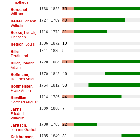
Timotheus
1738
1822
75
Herschel
,
William
1727
1789
48
Hertel
, Johann
Wilhelm
1716
1772
31
Hesse
, Ludwig
Christian
1806
1872
10
Hetsch
, Louis
1811
1885
5
Hiller
,
Ferdinand
1728
1804
63
Hiller
, Johann
Adam
1770
1842
46
Hoffmann
,
Heinrich Anton
1754
1812
58
Hoffmeister
,
Franz Anton
1714
1785
44
Homilius
,
Gottfried August
1809
1888
7
Jähns
,
Friedrich
Wilhelm
1708
1763
22
Janitsch
,
Johann Gottlieb
1785
1849
31
Kalkbrenner
,