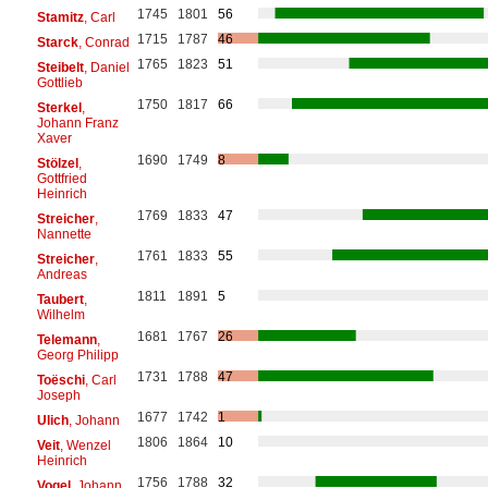
1745
1801
56
Stamitz
, Carl
1715
1787
46
Starck
, Conrad
1765
1823
51
Steibelt
, Daniel
Gottlieb
1750
1817
66
Sterkel
,
Johann Franz
Xaver
1690
1749
8
Stölzel
,
Gottfried
Heinrich
1769
1833
47
Streicher
,
Nannette
1761
1833
55
Streicher
,
Andreas
1811
1891
5
Taubert
,
Wilhelm
1681
1767
26
Telemann
,
Georg Philipp
1731
1788
47
Toëschi
, Carl
Joseph
1677
1742
1
Ulich
, Johann
1806
1864
10
Veit
, Wenzel
Heinrich
1756
1788
32
Vogel
, Johann