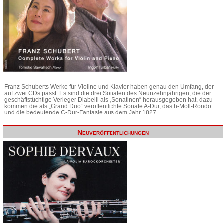
Franz Schuberts Werke für Violine und Klavier haben genau den Umfang, der
auf zwei CDs passt. Es sind die drei Sonaten des Neunzehnjährigen, die der
geschäftstüchtige Verleger Diabelli als „Sonatinen“ herausgegeben hat, dazu
kommen die als „Grand Duo“ veröffentlichte Sonate A-Dur, das h-Moll-Rondo
und die bedeutende C-Dur-Fantasie aus dem Jahr 1827.
Neuveröffentlichungen