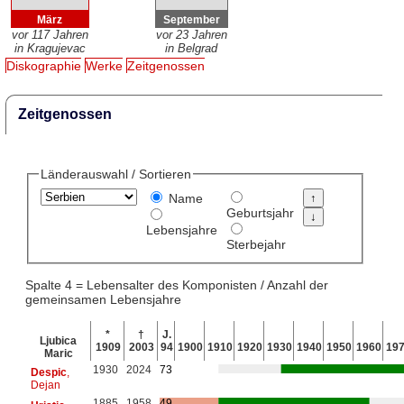
März
September
vor 117 Jahren
vor 23 Jahren
in Kragujevac
in Belgrad
Diskographie
Werke
Zeitgenossen
Zeitgenossen
Länderauswahl / Sortieren
Name
Geburtsjahr
Lebensjahre
Sterbejahr
Spalte 4 = Lebensalter des Komponisten / Anzahl der
gemeinsamen Lebensjahre
*
†
J.
Ljubica
1909
2003
94
1900
1910
1920
1930
1940
1950
1960
19
Maric
1930
2024
73
Despic
,
Dejan
1885
1958
49