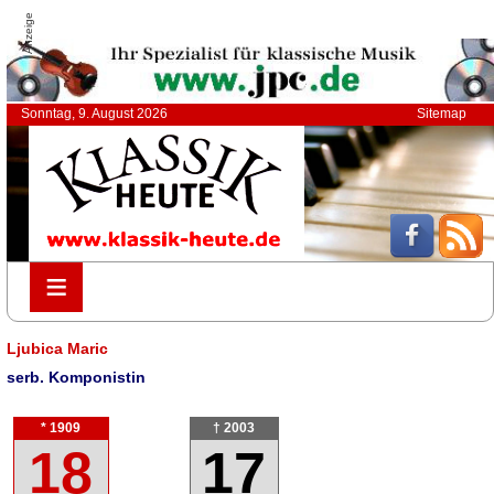
Anzeige
Sonntag, 9. August 2026
Sitemap
≡
≡
Ljubica Maric
serb. Komponistin
* 1909
† 2003
18
17