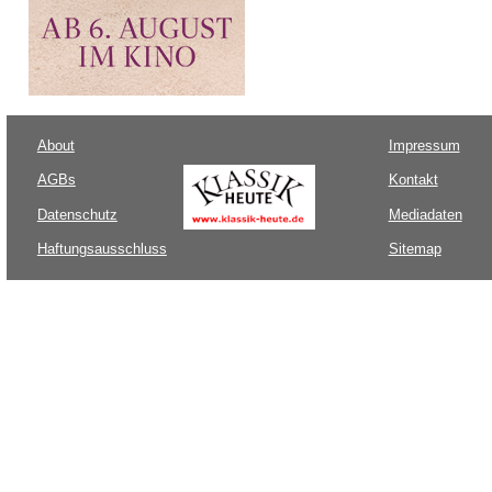
About
Impressum
AGBs
Kontakt
Datenschutz
Mediadaten
Haftungsausschluss
Sitemap