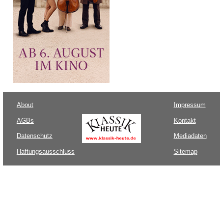
About
Impressum
AGBs
Kontakt
Datenschutz
Mediadaten
Haftungsausschluss
Sitemap