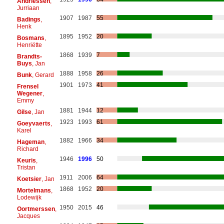
Andriessen
,
Jurriaan
1907
1987
55
Badings
,
Henk
1895
1952
20
Bosmans
,
Henriëtte
1868
1939
7
Brandts-
Buys
, Jan
1888
1958
26
Bunk
, Gerard
1901
1973
41
Frensel
Wegener
,
Emmy
1881
1944
12
Gilse
, Jan
1923
1993
61
Goeyvaerts
,
Karel
1882
1966
34
Hageman
,
Richard
1946
1996
50
Keuris
,
Tristan
1911
2006
64
Koetsier
, Jan
1868
1952
20
Mortelmans
,
Lodewijk
1950
2015
46
Oortmerssen
,
Jacques