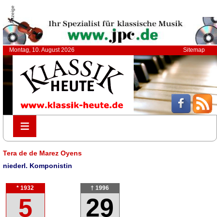
Anzeige
Montag, 10. August 2026
Sitemap
≡
≡
Tera de de Marez Oyens
niederl. Komponistin
* 1932
† 1996
5
29