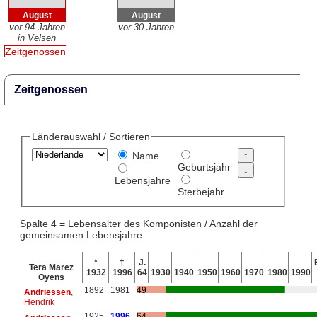
August
August
vor 94 Jahren
vor 30 Jahren
in Velsen
Zeitgenossen
Zeitgenossen
Länderauswahl / Sortieren
Name
Geburtsjahr
Lebensjahre
Sterbejahr
Spalte 4 = Lebensalter des Komponisten / Anzahl der
gemeinsamen Lebensjahre
*
†
J.
Tera Marez
1932
1996
64
1930
1940
1950
1960
1970
1980
1990
Oyens
1892
1981
49
Andriessen
,
Hendrik
1925
1996
64