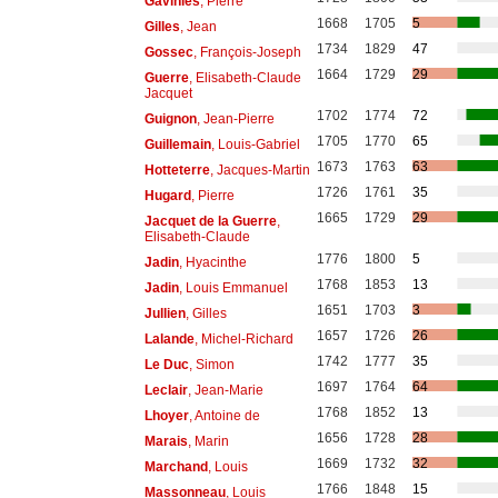
Gaviniès
, Pierre
1668
1705
5
Gilles
, Jean
1734
1829
47
Gossec
, François-Joseph
1664
1729
29
Guerre
, Elisabeth-Claude
Jacquet
1702
1774
72
Guignon
, Jean-Pierre
1705
1770
65
Guillemain
, Louis-Gabriel
1673
1763
63
Hotteterre
, Jacques-Martin
1726
1761
35
Hugard
, Pierre
1665
1729
29
Jacquet de la Guerre
,
Elisabeth-Claude
1776
1800
5
Jadin
, Hyacinthe
1768
1853
13
Jadin
, Louis Emmanuel
1651
1703
3
Jullien
, Gilles
1657
1726
26
Lalande
, Michel-Richard
1742
1777
35
Le Duc
, Simon
1697
1764
64
Leclair
, Jean-Marie
1768
1852
13
Lhoyer
, Antoine de
1656
1728
28
Marais
, Marin
1669
1732
32
Marchand
, Louis
1766
1848
15
Massonneau
, Louis