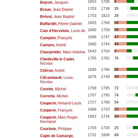
1653
1706
6
Boyvin
, Jacques
1703
1738
35
Braun
, Jean Daniel
1753
1823
28
Bréval
, Jean Baptist
1693
1768
68
Buffardin
, Pierre-Gabriel
1680
1759
59
Caix d'Hervelois
, Louis de
1686
1747
47
Campion
, François
1660
1744
44
Campra
, André
1643
1704
4
Charpentier
, Marc-Antoine
1705
1782
76
Chedeville le Cadet
,
Nicolas
1695
1766
66
Chéron
, André
1676
1749
49
Clérambault
, Louis-
Nicolas
1709
1795
72
Corette
, Michel
1707
1795
74
Corrette
, Michel
1727
1789
54
Couperin
, Armand-Louis
1668
1733
33
Couperin
, François
1663
1734
34
Couperin
, Marc Roger
Normand
1705
1730
25
Courbois
, Philippe
1732
1808
49
Cupis de Camargo
,