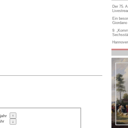
Der 75. 
Livestre
Ein beso
Giordano
9. „Komm
Sechsstä
Hannover
jahr
ahr