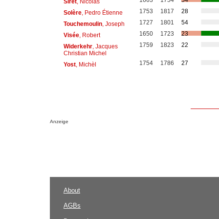
1663
1754
54
Siret
, Nicolas
1753
1817
28
Solère
, Pedro Étienne
1727
1801
54
Touchemoulin
, Joseph
1650
1723
23
Visée
, Robert
1759
1823
22
Widerkehr
, Jacques
Christian Michel
1754
1786
27
Yost
, Michèl
Anzeige
About
AGBs