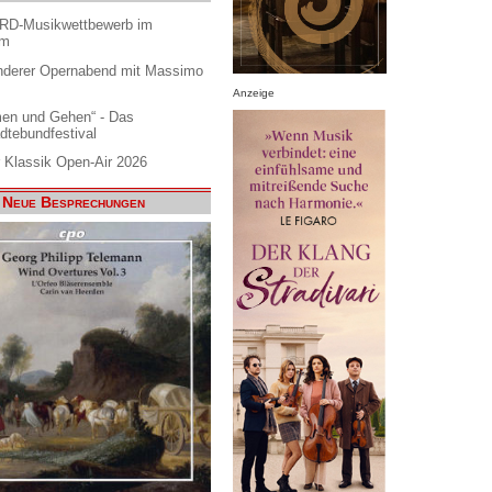
ARD-Musikwettbewerb im
am
nderer Opernabend mit Massimo
Anzeige
en und Gehen“ - Das
dtebundfestival
 Klassik Open-Air 2026
Neue Besprechungen