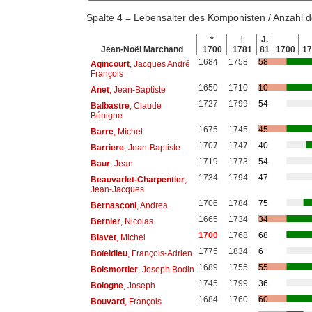
Spalte 4 = Lebensalter des Komponisten / Anzahl
*
†
J.
Jean-Noël Marchand
1700
1781
81
1700
1
1684
1758
58
Agincourt
, Jacques André
François
1650
1710
10
Anet
, Jean-Baptiste
1727
1799
54
Balbastre
, Claude
Bénigne
1675
1745
45
Barre
, Michel
1707
1747
40
Barriere
, Jean-Baptiste
1719
1773
54
Baur
, Jean
1734
1794
47
Beauvarlet-Charpentier
,
Jean-Jacques
1706
1784
75
Bernasconi
, Andrea
1665
1734
34
Bernier
, Nicolas
1700
1768
68
Blavet
, Michel
1775
1834
6
Boïeldieu
, François-Adrien
1689
1755
55
Boismortier
, Joseph Bodin
1745
1799
36
Bologne
, Joseph
1684
1760
60
Bouvard
, François