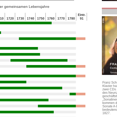
 der gemeinsamen Lebensjahre
Eintr.
710
1720
1730
1740
1750
1760
1770
1780
91
Franz Sch
Klavier h
zwei CDs 
des Neunz
geschäftst
„Sonatine
kommen di
Sonate A-
bedeutend
1827.