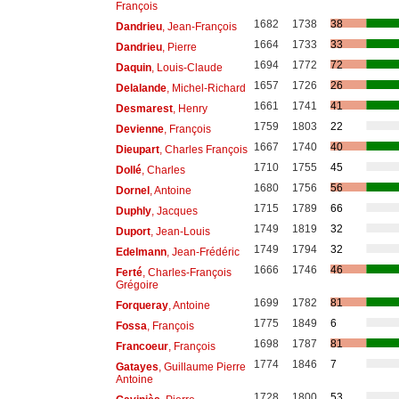
François
1682
1738
38
Dandrieu
, Jean-François
1664
1733
33
Dandrieu
, Pierre
1694
1772
72
Daquin
, Louis-Claude
1657
1726
26
Delalande
, Michel-Richard
1661
1741
41
Desmarest
, Henry
1759
1803
22
Devienne
, François
1667
1740
40
Dieupart
, Charles François
1710
1755
45
Dollé
, Charles
1680
1756
56
Dornel
, Antoine
1715
1789
66
Duphly
, Jacques
1749
1819
32
Duport
, Jean-Louis
1749
1794
32
Edelmann
, Jean-Frédéric
1666
1746
46
Ferté
, Charles-François
Grégoire
1699
1782
81
Forqueray
, Antoine
1775
1849
6
Fossa
, François
1698
1787
81
Francoeur
, François
1774
1846
7
Gatayes
, Guillaume Pierre
Antoine
1728
1800
53