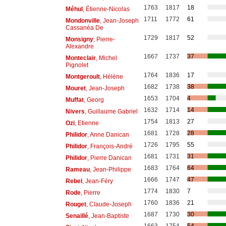
1763
1817
18
Méhul
, Étienne-Nicolas
1711
1772
61
Mondonville
, Jean-Joseph
Cassanéa De
1729
1817
52
Monsigny
, Pierre-
Alexandre
1667
1737
37
Monteclair
, Michel
Pignolet
1764
1836
17
Montgeroult
, Hélène
1682
1738
38
Mouret
, Jean-Joseph
1653
1704
4
Muffat
, Georg
1632
1714
14
Nivers
, Guillaume Gabriel
1754
1813
27
Ozi
, Etienne
1681
1728
28
Philidor
, Anne Danican
1726
1795
55
Philidor
, François-André
1681
1731
31
Philidor
, Pierre Danican
1683
1764
64
Rameau
, Jean-Philippe
1666
1747
47
Rebel
, Jean-Féry
1774
1830
7
Rode
, Pierre
1760
1836
21
Rouget
, Claude-Joseph
1687
1730
30
Senaillé
, Jean-Baptiste