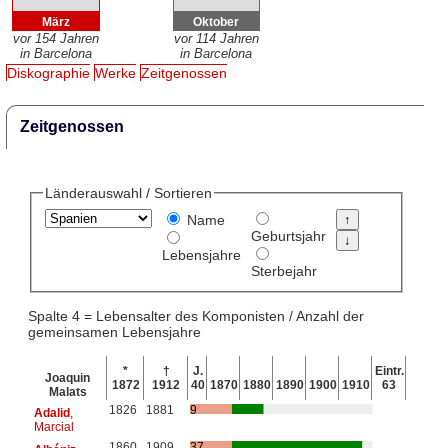
März
Oktober
vor 154 Jahren
vor 114 Jahren
in Barcelona
in Barcelona
Diskographie
Werke
Zeitgenossen
Zeitgenossen
Länderauswahl / Sortieren
Name
Geburtsjahr
Lebensjahre
Sterbejahr
Spalte 4 = Lebensalter des Komponisten / Anzahl der
gemeinsamen Lebensjahre
*
†
J.
Eintr.
Joaquin
1872
1912
40
1870
1880
1890
1900
1910
63
Malats
1826
1881
9
Adalid
,
Marcial
1860
1909
37