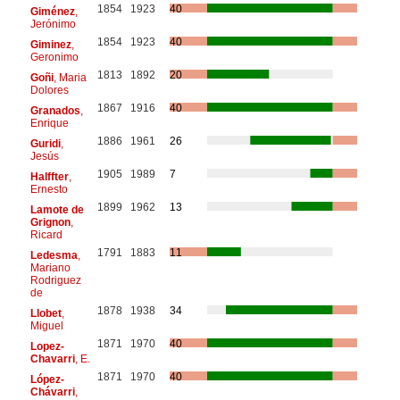
1854
1923
40
Giménez
,
Jerónimo
1854
1923
40
Giminez
,
Geronimo
1813
1892
20
Goñi
, Maria
Dolores
1867
1916
40
Granados
,
Enrique
1886
1961
26
Guridi
,
Jesús
1905
1989
7
Halffter
,
Ernesto
1899
1962
13
Lamote de
Grignon
,
Ricard
1791
1883
11
Ledesma
,
Mariano
Rodriguez
de
1878
1938
34
Llobet
,
Miguel
1871
1970
40
Lopez-
Chavarri
, E.
1871
1970
40
López-
Chávarri
,