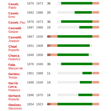
1876
1973
36
Casals
,
Pablo
1892
1986
20
Casals
,
Enric
1876
1973
36
Casals
, Pau
1897
1966
15
Cassadó
,
Gaspar
1867
1926
40
Cassadó
,
Joaquín
1851
1909
37
Chapí
,
Ruperto
1846
1908
36
Chueca
,
Federico
1876
1946
36
Falla
,
Manuel de
1901
1989
11
Garbizu
,
Tomás
1898
1936
14
García
Lorca
,
Federico
1896
1970
16
Gerhard
,
Roberto
1854
1923
40
Giménez
,
Géronimo