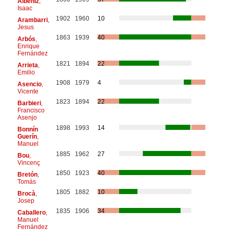
Albéniz
,
Isaac
1902
1960
10
Arambarri
,
Jesus
1863
1939
40
Arbós
,
Enrique
Fernández
1821
1894
22
Arrieta
,
Emilio
1908
1979
4
Asencio
,
Vicente
1823
1894
22
Barbieri
,
Francisco
Asenjo
1898
1993
14
Bonnín
Guerín
,
Manuel
1885
1962
27
Bou
,
Vincenç
1850
1923
40
Bretón
,
Tomás
1805
1882
10
Brocà
,
Josep
1835
1906
34
Caballero
,
Manuel
Fernández