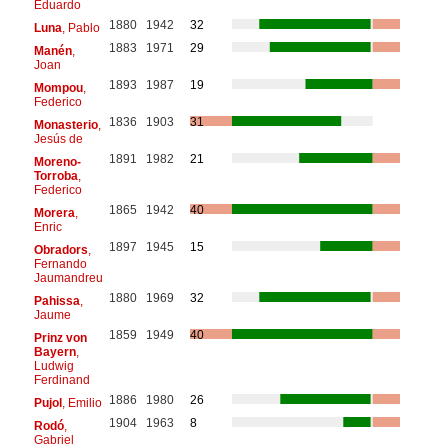
Eduardo
1880
1942
32
Luna
, Pablo
1883
1971
29
Manén
,
Joan
1893
1987
19
Mompou
,
Federico
1836
1903
31
Monasterio
,
Jesús de
1891
1982
21
Moreno-
Torroba
,
Federico
1865
1942
40
Morera
,
Enric
1897
1945
15
Obradors
,
Fernando
Jaumandreu
1880
1969
32
Pahissa
,
Jaume
1859
1949
40
Prinz von
Bayern
,
Ludwig
Ferdinand
1886
1980
26
Pujol
, Emilio
1904
1963
8
Rodó
,
Gabriel