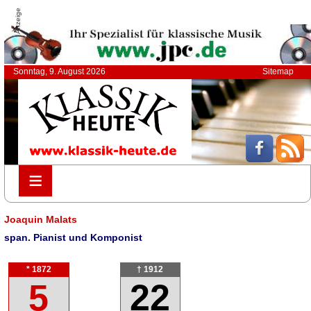
Anzeige
Sonntag, 9. August 2026
Sitemap
≡
≡
Joaquin Malats
span. Pianist und Komponist
* 1872
† 1912
5
22