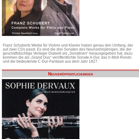
Franz Schuberts Werke für Violine und Klavier haben genau den Umfang, der
auf zwei CDs passt. Es sind die drei Sonaten des Neunzehnjährigen, die der
geschäftstüchtige Verleger Diabelli als „Sonatinen“ herausgegeben hat, dazu
kommen die als „Grand Duo“ veröffentlichte Sonate A-Dur, das h-Moll-Rondo
und die bedeutende C-Dur-Fantasie aus dem Jahr 1827.
Neuveröffentlichungen