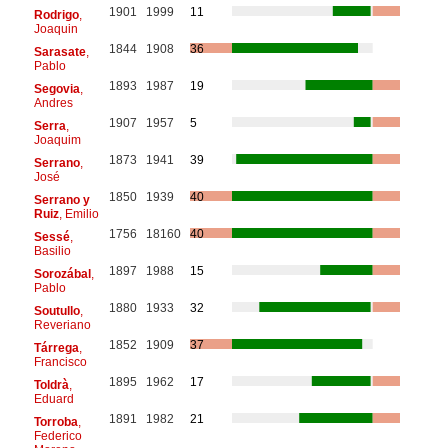
1901
1999
11
Rodrigo
,
Joaquin
1844
1908
36
Sarasate
,
Pablo
1893
1987
19
Segovia
,
Andres
1907
1957
5
Serra
,
Joaquim
1873
1941
39
Serrano
,
José
1850
1939
40
Serrano y
Ruiz
, Emilio
1756
18160
40
Sessé
,
Basilio
1897
1988
15
Sorozábal
,
Pablo
1880
1933
32
Soutullo
,
Reveriano
1852
1909
37
Tárrega
,
Francisco
1895
1962
17
Toldrà
,
Eduard
1891
1982
21
Torroba
,
Federico