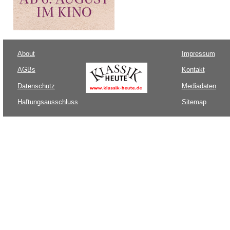
About
Impressum
AGBs
Kontakt
Datenschutz
Mediadaten
Haftungsausschluss
Sitemap