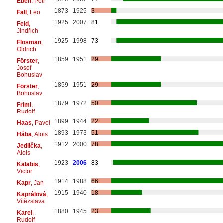
Eben
, Petr
1873
1925
3
Fall
, Leo
1925
2007
81
Feld
,
Jindřich
1925
1998
73
Flosman
,
Oldrich
1859
1951
29
Förster
,
Josef
Bohuslav
1859
1951
29
Förster
,
Bohuslav
1879
1972
50
Friml
,
Rudolf
1899
1944
22
Haas
, Pavel
1893
1973
51
Hába
, Alois
1912
2000
78
Jedlička
,
Alois
1923
2006
83
Kalabis
,
Victor
1914
1988
66
Kapr
, Jan
1915
1940
18
Kaprálová
,
Vítězslava
1880
1945
23
Karel
,
Rudolf