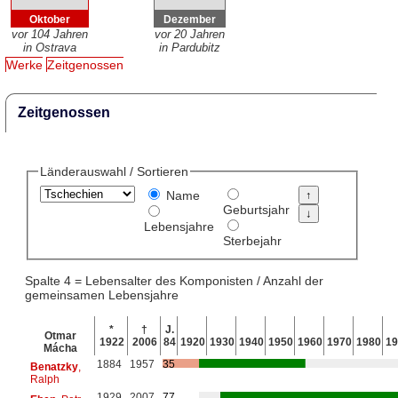
Oktober
Dezember
vor 104 Jahren
vor 20 Jahren
in Ostrava
in Pardubitz
Werke
Zeitgenossen
Zeitgenossen
Länderauswahl / Sortieren
Name
Geburtsjahr
Lebensjahre
Sterbejahr
Spalte 4 = Lebensalter des Komponisten / Anzahl der
gemeinsamen Lebensjahre
*
†
J.
Otmar
1922
2006
84
1920
1930
1940
1950
1960
1970
1980
19
Mácha
1884
1957
35
Benatzky
,
Ralph
1929
2007
77