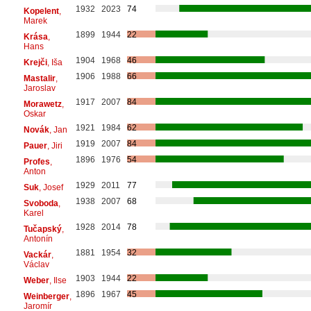
1932
2023
74
Kopelent
,
Marek
1899
1944
22
Krása
,
Hans
1904
1968
46
Krejči
, Iša
1906
1988
66
Mastalir
,
Jaroslav
1917
2007
84
Morawetz
,
Oskar
1921
1984
62
Novák
, Jan
1919
2007
84
Pauer
, Jiri
1896
1976
54
Profes
,
Anton
1929
2011
77
Suk
, Josef
1938
2007
68
Svoboda
,
Karel
1928
2014
78
Tučapský
,
Antonín
1881
1954
32
Vackár
,
Václav
1903
1944
22
Weber
, Ilse
1896
1967
45
Weinberger
,
Jaromír