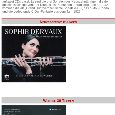
auf zwei CDs passt. Es sind die drei Sonaten des Neunzehnjährigen, die der
geschäftstüchtige Verleger Diabelli als „Sonatinen“ herausgegeben hat, dazu
kommen die als „Grand Duo“ veröffentlichte Sonate A-Dur, das h-Moll-Rondo
und die bedeutende C-Dur-Fantasie aus dem Jahr 1827.
Neuveröffentlichungen
Weitere 39 Themen