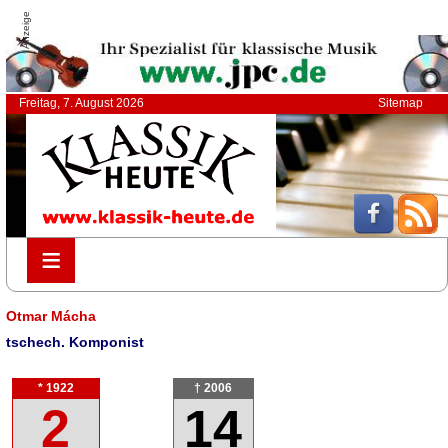
Anzeige
Freitag, 7. August 2026
Sitemap
≡
≡
Otmar Mácha
tschech. Komponist
* 1922
† 2006
2
14