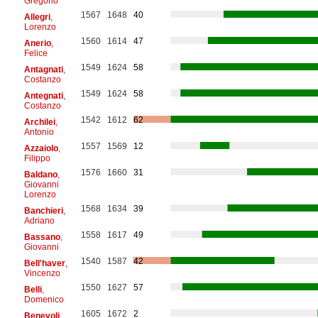
Gregorio
1567
1648
40
Allegri
,
Lorenzo
1560
1614
47
Anerio
,
Felice
1549
1624
58
Antagnati
,
Costanzo
1549
1624
58
Antegnati
,
Costanzo
1542
1612
62
Archilei
,
Antonio
1557
1569
12
Azzaiolo
,
Filippo
1576
1660
31
Baldano
,
Giovanni
Lorenzo
1568
1634
39
Banchieri
,
Adriano
1558
1617
49
Bassano
,
Giovanni
1540
1587
42
Bell'haver
,
Vincenzo
1550
1627
57
Belli
,
Domenico
1605
1672
2
Benevoli
,