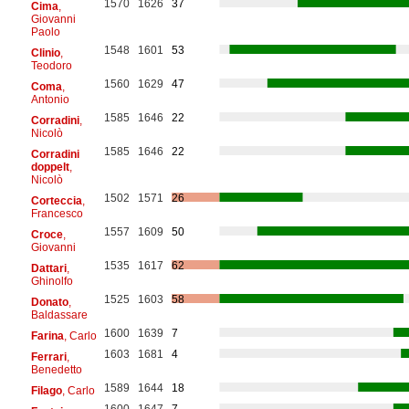
1570
1626
37
Cima
,
Giovanni
Paolo
1548
1601
53
Clinio
,
Teodoro
1560
1629
47
Coma
,
Antonio
1585
1646
22
Corradini
,
Nicolò
1585
1646
22
Corradini
doppelt
,
Nicolò
1502
1571
26
Corteccia
,
Francesco
1557
1609
50
Croce
,
Giovanni
1535
1617
62
Dattari
,
Ghinolfo
1525
1603
58
Donato
,
Baldassare
1600
1639
7
Farina
, Carlo
1603
1681
4
Ferrari
,
Benedetto
1589
1644
18
Filago
, Carlo
1600
1647
7