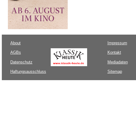
About
Impressum
AGBs
Kontakt
Datenschutz
Mediadaten
Haftungsausschluss
Sitemap