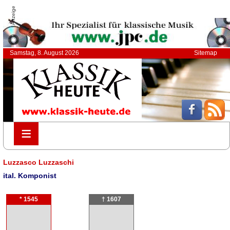
Anzeige
Samstag, 8. August 2026
Sitemap
≡
≡
Luzzasco Luzzaschi
ital. Komponist
* 1545
† 1607