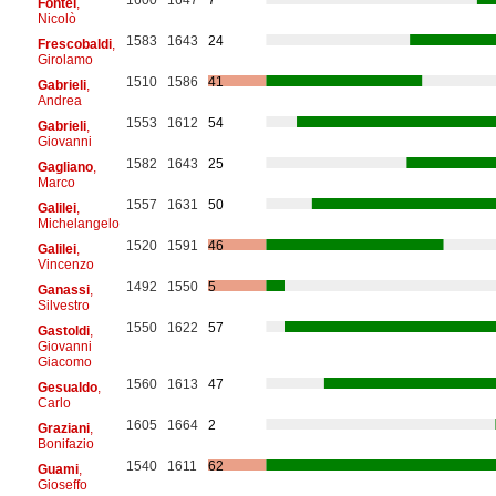
Fontei
,
Nicolò
1583
1643
24
Frescobaldi
,
Girolamo
1510
1586
41
Gabrieli
,
Andrea
1553
1612
54
Gabrieli
,
Giovanni
1582
1643
25
Gagliano
,
Marco
1557
1631
50
Galilei
,
Michelangelo
1520
1591
46
Galilei
,
Vincenzo
1492
1550
5
Ganassi
,
Silvestro
1550
1622
57
Gastoldi
,
Giovanni
Giacomo
1560
1613
47
Gesualdo
,
Carlo
1605
1664
2
Graziani
,
Bonifazio
1540
1611
62
Guami
,
Gioseffo