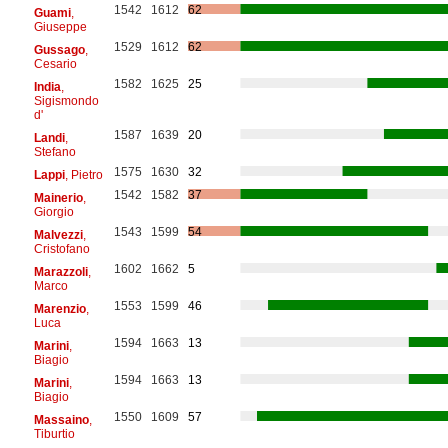
1542
1612
62
Guami
,
Giuseppe
1529
1612
62
Gussago
,
Cesario
1582
1625
25
India
,
Sigismondo
d'
1587
1639
20
Landi
,
Stefano
1575
1630
32
Lappi
, Pietro
1542
1582
37
Mainerio
,
Giorgio
1543
1599
54
Malvezzi
,
Cristofano
1602
1662
5
Marazzoli
,
Marco
1553
1599
46
Marenzio
,
Luca
1594
1663
13
Marini
,
Biagio
1594
1663
13
Marini
,
Biagio
1550
1609
57
Massaino
,
Tiburtio