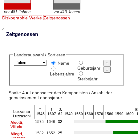
vor 481 Jahren
vor 419 Jahren
Diskographie
Werke
Zeitgenossen
Zeitgenossen
Länderauswahl / Sortieren
Name
Geburtsjahr
Lebensjahre
Sterbejahr
Spalte 4 = Lebensalter des Komponisten / Anzahl der
gemeinsamen Lebensjahre
*
†
J.
E
Luzzasco
1545
1607
62
1540
1550
1560
1570
1580
1590
1600
Luzzaschi
1575
1646
32
Aleotti
,
Vittoria
1582
1652
25
Allegri
,