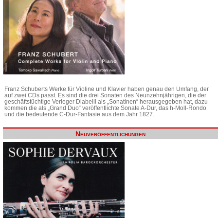
Franz Schuberts Werke für Violine und Klavier haben genau den Umfang, der
auf zwei CDs passt. Es sind die drei Sonaten des Neunzehnjährigen, die der
geschäftstüchtige Verleger Diabelli als „Sonatinen“ herausgegeben hat, dazu
kommen die als „Grand Duo“ veröffentlichte Sonate A-Dur, das h-Moll-Rondo
und die bedeutende C-Dur-Fantasie aus dem Jahr 1827.
Neuveröffentlichungen