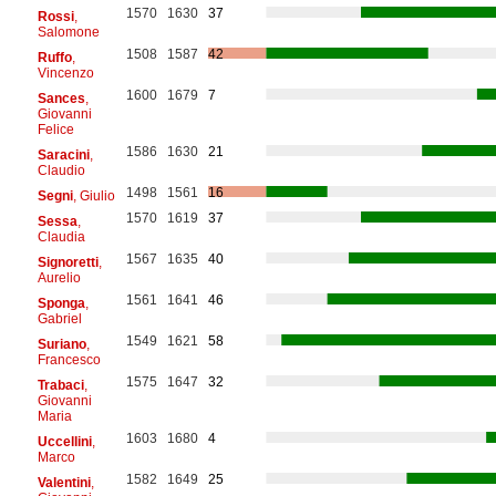
1570
1630
37
Rossi
,
Salomone
1508
1587
42
Ruffo
,
Vincenzo
1600
1679
7
Sances
,
Giovanni
Felice
1586
1630
21
Saracini
,
Claudio
1498
1561
16
Segni
, Giulio
1570
1619
37
Sessa
,
Claudia
1567
1635
40
Signoretti
,
Aurelio
1561
1641
46
Sponga
,
Gabriel
1549
1621
58
Suriano
,
Francesco
1575
1647
32
Trabaci
,
Giovanni
Maria
1603
1680
4
Uccellini
,
Marco
1582
1649
25
Valentini
,