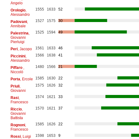
Angelo
1555
1633
52
Orologio
,
Alessandro
1527
1575
30
Padovani
,
Annibale
1525
1594
49
Palestrina
,
Giovanni
Pierluigi
1561
1633
46
Peri
, Jacopo
1566
1638
41
Piccinini
,
Alessandro
1480
1566
21
Piffaro
,
Niccolò
1585
1630
22
Porta
, Ercole
1575
1626
32
Priuli
,
Giovanni
1574
1621
33
Rasi
,
Francesco
1570
1621
37
Riccio
,
Giovanni
Battista
1585
1626
22
Rognoni
,
Francesco
1598
1653
9
Rossi
, Luigi