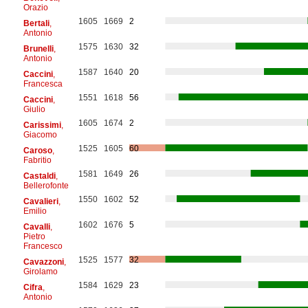
Orazio
1605
1669
2
Bertali
,
Antonio
1575
1630
32
Brunelli
,
Antonio
1587
1640
20
Caccini
,
Francesca
1551
1618
56
Caccini
,
Giulio
1605
1674
2
Carissimi
,
Giacomo
1525
1605
60
Caroso
,
Fabritio
1581
1649
26
Castaldi
,
Bellerofonte
1550
1602
52
Cavalieri
,
Emilio
1602
1676
5
Cavalli
,
Pietro
Francesco
1525
1577
32
Cavazzoni
,
Girolamo
1584
1629
23
Cifra
,
Antonio