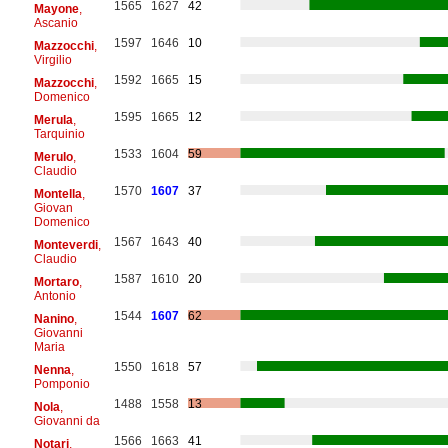
1565
1627
42
Mayone
,
Ascanio
1597
1646
10
Mazzocchi
,
Virgilio
1592
1665
15
Mazzocchi
,
Domenico
1595
1665
12
Merula
,
Tarquinio
1533
1604
59
Merulo
,
Claudio
1570
1607
37
Montella
,
Giovan
Domenico
1567
1643
40
Monteverdi
,
Claudio
1587
1610
20
Mortaro
,
Antonio
1544
1607
62
Nanino
,
Giovanni
Maria
1550
1618
57
Nenna
,
Pomponio
1488
1558
13
Nola
,
Giovanni da
1566
1663
41
Notari
,