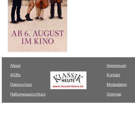
About
Impressum
AGBs
Kontakt
Datenschutz
Mediadaten
Haftungsausschluss
Sitemap