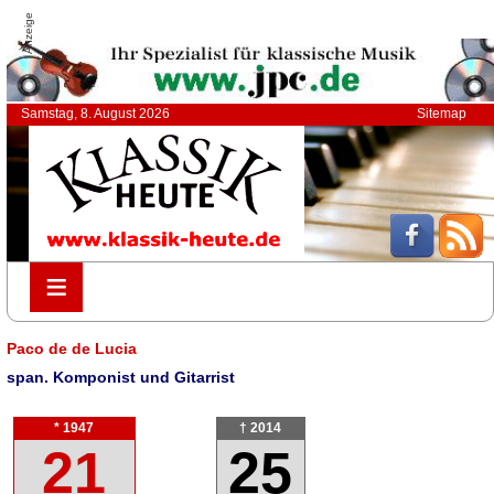
Anzeige
Samstag, 8. August 2026
Sitemap
≡
≡
Paco de de Lucia
span. Komponist und Gitarrist
* 1947
† 2014
21
25