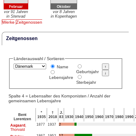
Februar
Oktober
vor 91 Jahren
vor 8 Jahren
in Stenvad
in Kopenhagen
Werke
Zeitgenossen
Zeitgenossen
Länderauswahl / Sortieren
Name
Geburtsjahr
Lebensjahre
Sterbejahr
Spalte 4 = Lebensalter des Komponisten / Anzahl der
gemeinsamen Lebensjahre
*
†
J.
Bent
1935
2018
83
1930
1940
1950
1960
1970
1980
1990
Lorentzen
1877
1937
2
Aagaard
,
Thorvald
1867
1952
17