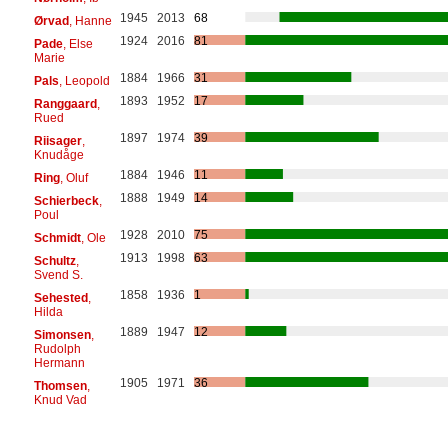
1945
2013
68
Ørvad
, Hanne
1924
2016
81
Pade
, Else
Marie
1884
1966
31
Pals
, Leopold
1893
1952
17
Ranggaard
,
Rued
1897
1974
39
Riisager
,
Knudåge
1884
1946
11
Ring
, Oluf
1888
1949
14
Schierbeck
,
Poul
1928
2010
75
Schmidt
, Ole
1913
1998
63
Schultz
,
Svend S.
1858
1936
1
Sehested
,
Hilda
1889
1947
12
Simonsen
,
Rudolph
Hermann
1905
1971
36
Thomsen
,
Knud Vad