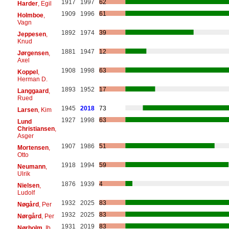
1917
1997
62
Harder
, Egil
1909
1996
61
Holmboe
,
Vagn
1892
1974
39
Jeppesen
,
Knud
1881
1947
12
Jørgensen
,
Axel
1908
1998
63
Koppel
,
Herman D.
1893
1952
17
Langgaard
,
Rued
1945
2018
73
Larsen
, Kim
1927
1998
63
Lund
Christiansen
,
Asger
1907
1986
51
Mortensen
,
Otto
1918
1994
59
Neumann
,
Ulrik
1876
1939
4
Nielsen
,
Ludolf
1932
2025
83
Nøgård
, Per
1932
2025
83
Nørgård
, Per
1931
2019
83
Nørholm
, Ib