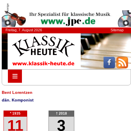
Anzeige
Freitag, 7. August 2026
Sitemap
≡
≡
Bent Lorentzen
dän. Komponist
* 1935
† 2018
11
3