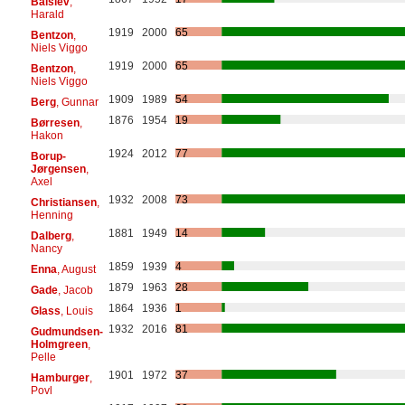
Balslev
,
Harald
1919
2000
65
Bentzon
,
Niels Viggo
1919
2000
65
Bentzon
,
Niels Viggo
1909
1989
54
Berg
, Gunnar
1876
1954
19
Børresen
,
Hakon
1924
2012
77
Borup-
Jørgensen
,
Axel
1932
2008
73
Christiansen
,
Henning
1881
1949
14
Dalberg
,
Nancy
1859
1939
4
Enna
, August
1879
1963
28
Gade
, Jacob
1864
1936
1
Glass
, Louis
1932
2016
81
Gudmundsen-
Holmgreen
,
Pelle
1901
1972
37
Hamburger
,
Povl