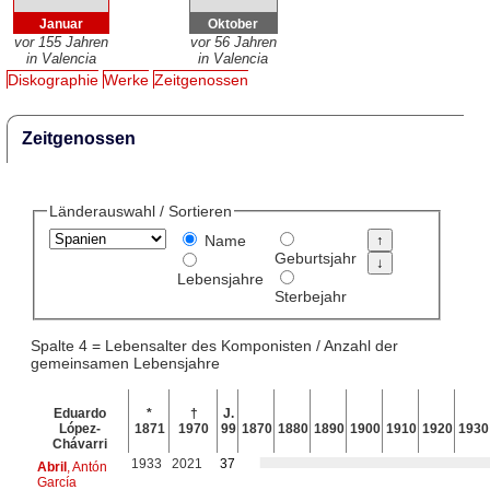
Januar
Oktober
vor 155 Jahren
vor 56 Jahren
in Valencia
in Valencia
Diskographie
Werke
Zeitgenossen
Zeitgenossen
Länderauswahl / Sortieren
Name
Geburtsjahr
Lebensjahre
Sterbejahr
Spalte 4 = Lebensalter des Komponisten / Anzahl der
gemeinsamen Lebensjahre
Eduardo
*
†
J.
López-
1871
1970
99
1870
1880
1890
1900
1910
1920
1930
Chávarri
1933
2021
37
Abril
, Antón
García