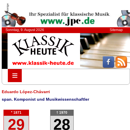
Anzeige
Sonntag, 9. August 2026
Sitemap
≡
≡
Eduardo López-Chávarri
span. Komponist und Musikwissenschaftler
* 1871
† 1970
29
28