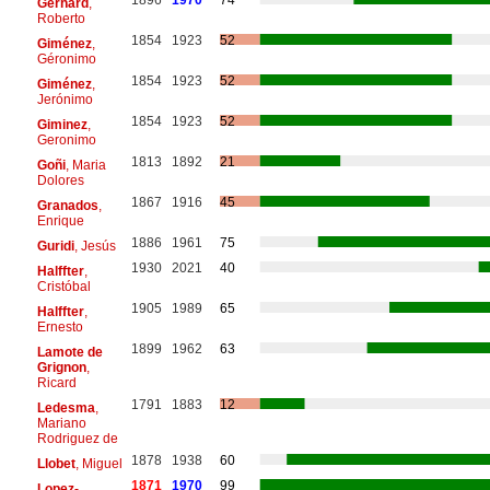
Gerhard
,
Roberto
1854
1923
52
Giménez
,
Géronimo
1854
1923
52
Giménez
,
Jerónimo
1854
1923
52
Giminez
,
Geronimo
1813
1892
21
Goñi
, Maria
Dolores
1867
1916
45
Granados
,
Enrique
1886
1961
75
Guridi
, Jesús
1930
2021
40
Halffter
,
Cristóbal
1905
1989
65
Halffter
,
Ernesto
1899
1962
63
Lamote de
Grignon
,
Ricard
1791
1883
12
Ledesma
,
Mariano
Rodriguez de
1878
1938
60
Llobet
, Miguel
1871
1970
99
Lopez-