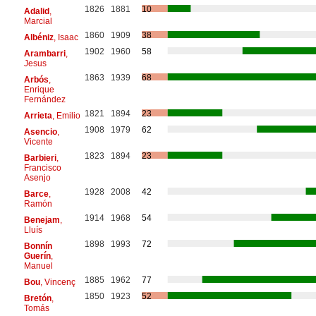
1826
1881
10
Adalid
,
Marcial
1860
1909
38
Albéniz
, Isaac
1902
1960
58
Arambarri
,
Jesus
1863
1939
68
Arbós
,
Enrique
Fernández
1821
1894
23
Arrieta
, Emilio
1908
1979
62
Asencio
,
Vicente
1823
1894
23
Barbieri
,
Francisco
Asenjo
1928
2008
42
Barce
,
Ramón
1914
1968
54
Benejam
,
Lluís
1898
1993
72
Bonnín
Guerín
,
Manuel
1885
1962
77
Bou
, Vincenç
1850
1923
52
Bretón
,
Tomás