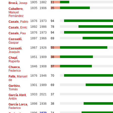
1805
1882
11
Brocà
, Josep
1835
1906
35
Caballero
,
Manuel
Fernández
1876
1973
94
Casals
, Pablo
1892
1986
78
Casals
, Enric
1876
1973
94
Casals
, Pau
1897
1966
69
Cassadó
,
Gaspar
1867
1926
55
Cassadó
,
Joaquín
1851
1909
38
Chapí
,
Ruperto
1846
1908
37
Chueca
,
Federico
1876
1946
70
Falla
, Manuel
de
1901
1989
69
Garbizu
,
Tomás
1933
2021
37
García Abril
,
Antón
1898
1936
38
García Lorca
,
Federico
1896
1970
74