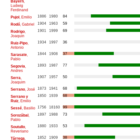
Bayern
,
Ludwig
Ferdinand
1886
1980
84
Pujol
, Emilio
1904
1963
59
Rodó
, Gabriel
1901
1999
69
Rodrigo
,
Joaquin
1934
1997
36
Ruiz-Pipo
,
Antonio
1844
1908
37
Sarasate
,
Pablo
1893
1987
77
Segovia
,
Andres
1907
1957
50
Serra
,
Joaquim
1873
1941
68
Serrano
, José
1850
1939
68
Serrano y
Ruiz
, Emilio
1756
18160
99
Sessé
, Basilio
1897
1988
73
Sorozábal
,
Pablo
1880
1933
53
Soutullo
,
Reveriano
1852
1909
38
Tárrega
,