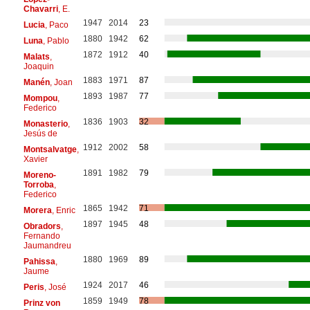
Chavarri
, E.
1947
2014
23
Lucia
, Paco
1880
1942
62
Luna
, Pablo
1872
1912
40
Malats
,
Joaquin
1883
1971
87
Manén
, Joan
1893
1987
77
Mompou
,
Federico
1836
1903
32
Monasterio
,
Jesús de
1912
2002
58
Montsalvatge
,
Xavier
1891
1982
79
Moreno-
Torroba
,
Federico
1865
1942
71
Morera
, Enric
1897
1945
48
Obradors
,
Fernando
Jaumandreu
1880
1969
89
Pahissa
,
Jaume
1924
2017
46
Peris
, José
1859
1949
78
Prinz von