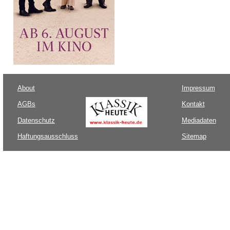
About
Impressum
AGBs
Kontakt
Datenschutz
Mediadaten
Haftungsausschluss
Sitemap