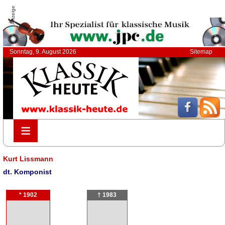
Anzeige
Sonntag, 9. August 2026
Sitemap
≡
≡
Kurt Lissmann
dt. Komponist
* 1902
† 1983