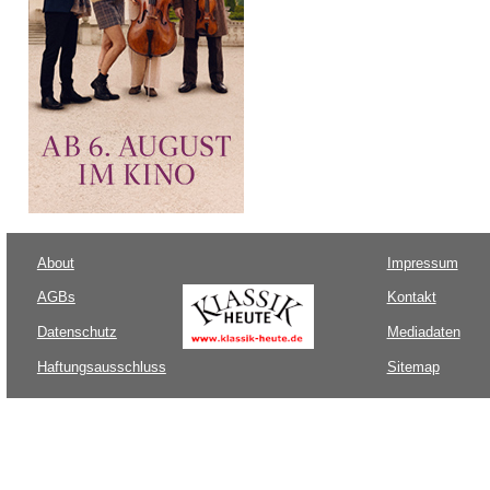
About
Impressum
AGBs
Kontakt
Datenschutz
Mediadaten
Haftungsausschluss
Sitemap