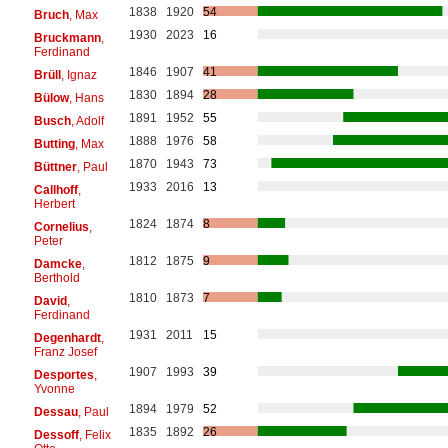
1838
1920
54
Bruch
, Max
1930
2023
16
Bruckmann
,
Ferdinand
1846
1907
41
Brüll
, Ignaz
1830
1894
28
Bülow
, Hans
1891
1952
55
Busch
, Adolf
1888
1976
58
Butting
, Max
1870
1943
73
Büttner
, Paul
1933
2016
13
Callhoff
,
Herbert
1824
1874
8
Cornelius
,
Peter
1812
1875
9
Damcke
,
Berthold
1810
1873
7
David
,
Ferdinand
1931
2011
15
Degenhardt
,
Franz Josef
1907
1993
39
Desportes
,
Yvonne
1894
1979
52
Dessau
, Paul
1835
1892
26
Dessoff
, Felix