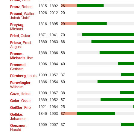
1815
1892
26
Franz
, Robert
1926
2012
20
Freund
, Walter
Jakob "Joki"
1816
1895
29
Freytag
,
Michael
1871
1941
70
Fried
, Oskar
1880
1963
66
Friese
, Ernst
August
1888
1986
58
Fromm-
Michaels
, Ilse
1906
1984
40
Frommel
,
Gerhard
1909
1957
37
Fürnberg
, Louis
1886
1954
60
Furtwängler
,
Wilhelm
1908
1967
38
Gaze
, Heino
1889
1952
57
Geier
, Oskar
1921
1984
25
Geißler
, Fritz
1846
1903
37
Gelbke
,
Johannes
1909
2007
37
Genzmer
,
Harald