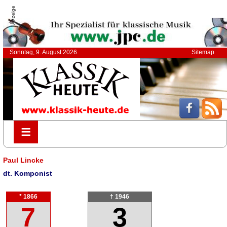
Anzeige
Sonntag, 9. August 2026
Sitemap
≡
≡
Paul Lincke
dt. Komponist
* 1866
† 1946
7
3