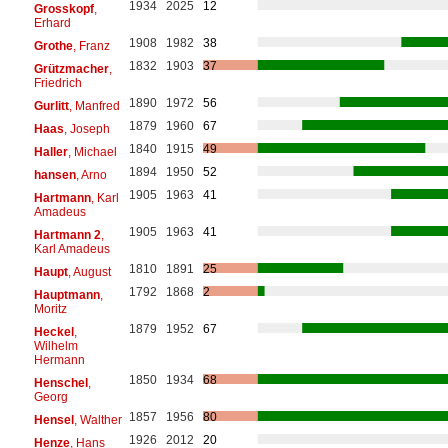
1934
2025
12
Grosskopf
,
Erhard
1908
1982
38
Grothe
, Franz
1832
1903
37
Grützmacher
,
Friedrich
1890
1972
56
Gurlitt
, Manfred
1879
1960
67
Haas
, Joseph
1840
1915
49
Haller
, Michael
1894
1950
52
hansen
, Arno
1905
1963
41
Hartmann
, Karl
Amadeus
1905
1963
41
Hartmann 2
,
Karl Amadeus
1810
1891
25
Haupt
, August
1792
1868
2
Hauptmann
,
Moritz
1879
1952
67
Heckel
,
Wilhelm
Hermann
1850
1934
68
Henschel
,
Georg
1857
1956
80
Hensel
, Walther
1926
2012
20
Henze
, Hans