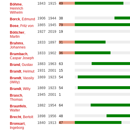
1843
1915
49
Böhme
,
Heinrich
Wilhelm
1906
1944
38
Borck
, Edmund
1865
1945
79
Bose
, Fritz von
1927
2019
19
Böttcher
,
Martin
1833
1897
31
Brahms
,
Johannes
1833
1902
36
Brambach
,
Caspar Joseph
1883
1963
63
Brand
, Gustav
1931
2001
15
Brandt
, Helmut
1869
1923
54
Brandt
, Vassily
(Willy)
1869
1923
54
Brandt
, Willy
1945
2001
1
Brasch
,
Thomas
1882
1954
64
Braunfels
,
Walter
1898
1956
48
Brecht
, Bertolt
1840
1913
47
Bronsart
,
Ingeborg