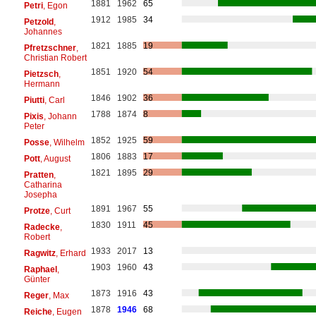
1881
1962
65
Petri
, Egon
1912
1985
34
Petzold
,
Johannes
1821
1885
19
Pfretzschner
,
Christian Robert
1851
1920
54
Pietzsch
,
Hermann
1846
1902
36
Piutti
, Carl
1788
1874
8
Pixis
, Johann
Peter
1852
1925
59
Posse
, Wilhelm
1806
1883
17
Pott
, August
1821
1895
29
Pratten
,
Catharina
Josepha
1891
1967
55
Protze
, Curt
1830
1911
45
Radecke
,
Robert
1933
2017
13
Ragwitz
, Erhard
1903
1960
43
Raphael
,
Günter
1873
1916
43
Reger
, Max
1878
1946
68
Reiche
, Eugen