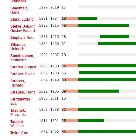
Brunhilde
1929
2019
17
Stadlmair
,
Hans
1831
1884
18
Stark
, Ludwig
1839
1915
49
Stehle
, Johann
Gustav Eduard
1887
1915
28
Stephan
, Rudi
1885
1955
61
Sthamer
,
Heinrich
1928
2007
18
Stockhausen
,
Karlheinz
1860
1930
64
Stradal
, August
1867
1933
66
Sträßer
, Ewald
1864
1949
80
Strauss
,
Richard
1822
1905
39
Strauss
, Franz
1930
2011
16
Strittmatter
,
Eva
1857
1938
72
Taschek
,
Franziska
1811
1891
25
Taubert
,
Wilhelm
1864
1922
56
Teike
, Carl