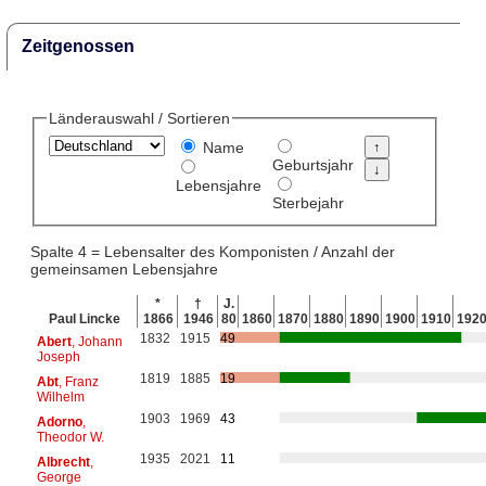
Zeitgenossen
Länderauswahl / Sortieren
Name
Geburtsjahr
Lebensjahre
Sterbejahr
Spalte 4 = Lebensalter des Komponisten / Anzahl der
gemeinsamen Lebensjahre
*
†
J.
Paul Lincke
1866
1946
80
1860
1870
1880
1890
1900
1910
192
1832
1915
49
Abert
, Johann
Joseph
1819
1885
19
Abt
, Franz
Wilhelm
1903
1969
43
Adorno
,
Theodor W.
1935
2021
11
Albrecht
,
George