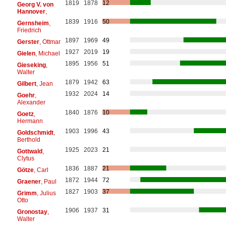
1819
1878
12
Georg V. von
Hannover
,
1839
1916
50
Gernsheim
,
Friedrich
1897
1969
49
Gerster
, Ottmar
1927
2019
19
Gielen
, Michael
1895
1956
51
Gieseking
,
Walter
1879
1942
63
Gilbert
, Jean
1932
2024
14
Goehr
,
Alexander
1840
1876
10
Goetz
,
Hermann
1903
1996
43
Goldschmidt
,
Berthold
1925
2023
21
Gottwald
,
Clytus
1836
1887
21
Götze
, Carl
1872
1944
72
Graener
, Paul
1827
1903
37
Grimm
, Julius
Otto
1906
1937
31
Gronostay
,
Walter