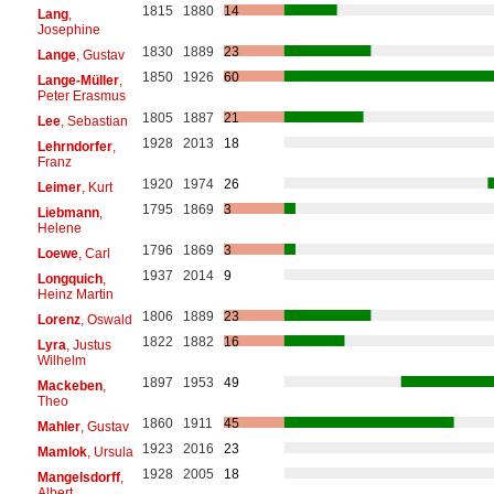
1815
1880
14
Lang
,
Josephine
1830
1889
23
Lange
, Gustav
1850
1926
60
Lange-Müller
,
Peter Erasmus
1805
1887
21
Lee
, Sebastian
1928
2013
18
Lehrndorfer
,
Franz
1920
1974
26
Leimer
, Kurt
1795
1869
3
Liebmann
,
Helene
1796
1869
3
Loewe
, Carl
1937
2014
9
Longquich
,
Heinz Martin
1806
1889
23
Lorenz
, Oswald
1822
1882
16
Lyra
, Justus
Wilhelm
1897
1953
49
Mackeben
,
Theo
1860
1911
45
Mahler
, Gustav
1923
2016
23
Mamlok
, Ursula
1928
2005
18
Mangelsdorff
,
Albert