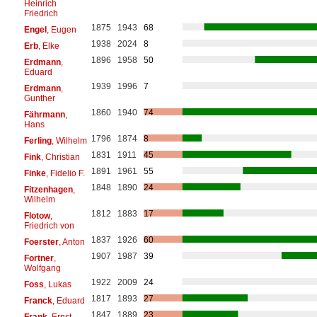
Heinrich
Friedrich
1875
1943
68
Engel
, Eugen
1938
2024
8
Erb
, Elke
1896
1958
50
Erdmann
,
Eduard
1939
1996
7
Erdmann
,
Gunther
1860
1940
74
Fährmann
,
Hans
1796
1874
8
Ferling
, Wilhelm
1831
1911
45
Fink
, Christian
1891
1961
55
Finke
, Fidelio F.
1848
1890
24
Fitzenhagen
,
Wilhelm
1812
1883
17
Flotow
,
Friedrich von
1837
1926
60
Foerster
, Anton
1907
1987
39
Fortner
,
Wolfgang
1922
2009
24
Foss
, Lukas
1817
1893
27
Franck
, Eduard
1847
1889
23
Frank
, Ernst