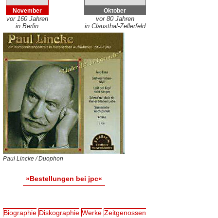
November
Oktober
vor 160 Jahren
vor 80 Jahren
in Berlin
in Clausthal-Zellerfeld
Paul Lincke / Duophon
»Bestellungen bei jpc«
Biographie
Diskographie
Werke
Zeitgenossen