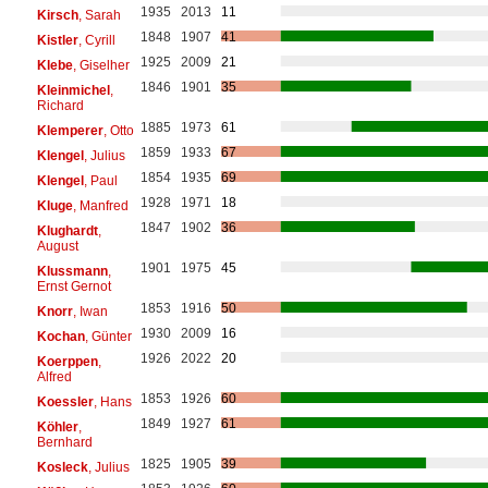
1935
2013
11
Kirsch
, Sarah
1848
1907
41
Kistler
, Cyrill
1925
2009
21
Klebe
, Giselher
1846
1901
35
Kleinmichel
,
Richard
1885
1973
61
Klemperer
, Otto
1859
1933
67
Klengel
, Julius
1854
1935
69
Klengel
, Paul
1928
1971
18
Kluge
, Manfred
1847
1902
36
Klughardt
,
August
1901
1975
45
Klussmann
,
Ernst Gernot
1853
1916
50
Knorr
, Iwan
1930
2009
16
Kochan
, Günter
1926
2022
20
Koerppen
,
Alfred
1853
1926
60
Koessler
, Hans
1849
1927
61
Köhler
,
Bernhard
1825
1905
39
Kosleck
, Julius