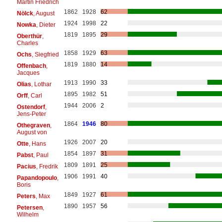
Martin Friedrich
1862
1928
62
Nölck
, August
1924
1998
22
Nowka
, Dieter
1819
1895
29
Oberthür
,
Charles
1858
1929
63
Ochs
, Siegfried
1819
1880
14
Offenbach
,
Jacques
1913
1990
33
Olias
, Lothar
1895
1982
51
Orff
, Carl
1944
2006
2
Ostendorf
,
Jens-Peter
1864
1946
80
Othegraven
,
August von
1926
2007
20
Otte
, Hans
1854
1897
31
Pabst
, Paul
1809
1891
25
Pacius
, Fredrik
1906
1991
40
Papandopoulo
,
Boris
1849
1927
61
Peters
, Max
1890
1957
56
Petersen
,
Wilhelm