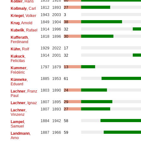
1853
1926
60
Kößler
, Hans
1812
1893
27
Koßmaly
, Carl
1943
2003
3
Kriegel
, Volker
1849
1904
38
Krug
, Arnold
1914
1996
32
Kubelík
, Rafael
1818
1896
30
Kufferath
,
Ferdinand
1929
2022
17
Kühn
, Rolf
1914
2001
32
Kukuck
,
Felicitas
1797
1879
13
Kummer
,
Frédéric
1885
1953
61
Künneke
,
Eduard
1803
1890
24
Lachner
, Franz
Paul
1807
1895
29
Lachner
, Ignaz
1807
1893
27
Lachner
,
Vinzenz
1884
1942
58
Lampel
,
Samuel
1887
1966
59
Landmann
,
Arno