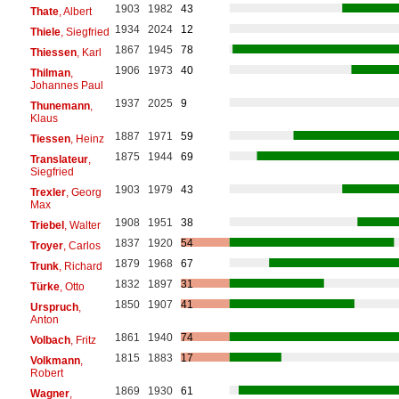
1903
1982
43
Thate
, Albert
1934
2024
12
Thiele
, Siegfried
1867
1945
78
Thiessen
, Karl
1906
1973
40
Thilman
,
Johannes Paul
1937
2025
9
Thunemann
,
Klaus
1887
1971
59
Tiessen
, Heinz
1875
1944
69
Translateur
,
Siegfried
1903
1979
43
Trexler
, Georg
Max
1908
1951
38
Triebel
, Walter
1837
1920
54
Troyer
, Carlos
1879
1968
67
Trunk
, Richard
1832
1897
31
Türke
, Otto
1850
1907
41
Urspruch
,
Anton
1861
1940
74
Volbach
, Fritz
1815
1883
17
Volkmann
,
Robert
1869
1930
61
Wagner
,