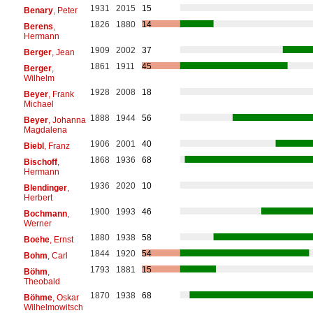
1931
2015
15
Benary
, Peter
1826
1880
14
Berens
,
Hermann
1909
2002
37
Berger
, Jean
1861
1911
45
Berger
,
Wilhelm
1928
2008
18
Beyer
, Frank
Michael
1888
1944
56
Beyer
, Johanna
Magdalena
1906
2001
40
Biebl
, Franz
1868
1936
68
Bischoff
,
Hermann
1936
2020
10
Blendinger
,
Herbert
1900
1993
46
Bochmann
,
Werner
1880
1938
58
Boehe
, Ernst
1844
1920
54
Bohm
, Carl
1793
1881
15
Böhm
,
Theobald
1870
1938
68
Böhme
, Oskar
Wilhelmowitsch