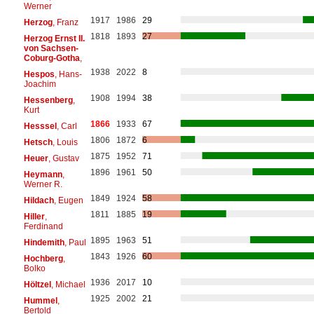
Werner
1917
1986
29
Herzog
, Franz
1818
1893
27
Herzog Ernst II.
von Sachsen-
Coburg-Gotha
,
1938
2022
8
Hespos
, Hans-
Joachim
1908
1994
38
Hessenberg
,
Kurt
1866
1933
67
Hesssel
, Carl
1806
1872
6
Hetsch
, Louis
1875
1952
71
Heuer
, Gustav
1896
1961
50
Heymann
,
Werner R.
1849
1924
58
Hildach
, Eugen
1811
1885
19
Hiller
,
Ferdinand
1895
1963
51
Hindemith
, Paul
1843
1926
60
Hochberg
,
Bolko
1936
2017
10
Höltzel
, Michael
1925
2002
21
Hummel
,
Bertold