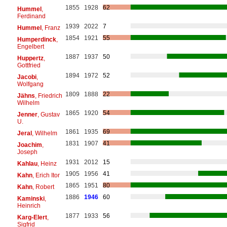
1855
1928
62
Hummel
,
Ferdinand
1939
2022
7
Hummel
, Franz
1854
1921
55
Humperdinck
,
Engelbert
1887
1937
50
Huppertz
,
Gottfried
1894
1972
52
Jacobi
,
Wolfgang
1809
1888
22
Jähns
, Friedrich
Wilhelm
1865
1920
54
Jenner
, Gustav
U.
1861
1935
69
Jeral
, Wilhelm
1831
1907
41
Joachim
,
Joseph
1931
2012
15
Kahlau
, Heinz
1905
1956
41
Kahn
, Erich Itor
1865
1951
80
Kahn
, Robert
1886
1946
60
Kaminski
,
Heinrich
1877
1933
56
Karg-Elert
,
Sigfrid