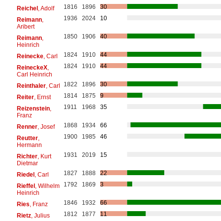
1816
1896
30
Reichel
, Adolf
1936
2024
10
Reimann
,
Aribert
1850
1906
40
Reimann
,
Heinrich
1824
1910
44
Reinecke
, Carl
1824
1910
44
ReineckeX
,
Carl Heinrich
1822
1896
30
Reinthaler
, Carl
1814
1875
9
Reiter
, Ernst
1911
1968
35
Reizenstein
,
Franz
1868
1934
66
Renner
, Josef
1900
1985
46
Reutter
,
Hermann
1931
2019
15
Richter
, Kurt
Dietmar
1827
1888
22
Riedel
, Carl
1792
1869
3
Rieffel
, Wilhelm
Heinrich
1846
1932
66
Ries
, Franz
1812
1877
11
Rietz
, Julius