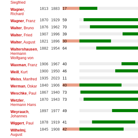
Siegfried
1813
1883
17
Wagner
,
Richard
1870
1929
59
Wagner
, Franz
1876
1962
70
Walter
, Bruno
1907
1996
39
Walter
, Fried
1821
1896
30
Walter
, August
1882
1954
64
Waltershausen
,
Hermann
Wolfgang von
1906
1967
40
Waxman
, Franz
1900
1950
46
Weill
, Kurt
1935
2023
11
Weiss
, Manfred
1840
1906
40
Werman
, Oskar
1867
1940
73
Weschke
, Paul
1870
1943
73
Wetzler
,
Hermann Hans
1897
1977
49
Weyrauch
,
Johannes
1878
1919
41
Wiggert
, Paul
1845
1908
42
Wilhelmj
,
August