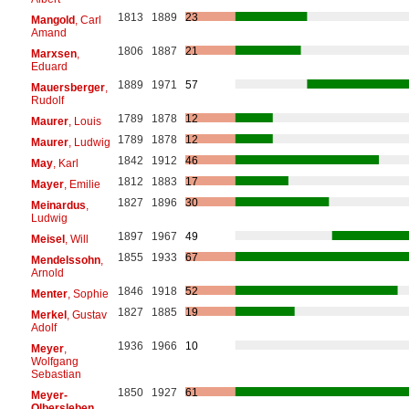
1813
1889
23
Mangold
, Carl
Amand
1806
1887
21
Marxsen
,
Eduard
1889
1971
57
Mauersberger
,
Rudolf
1789
1878
12
Maurer
, Louis
1789
1878
12
Maurer
, Ludwig
1842
1912
46
May
, Karl
1812
1883
17
Mayer
, Emilie
1827
1896
30
Meinardus
,
Ludwig
1897
1967
49
Meisel
, Will
1855
1933
67
Mendelssohn
,
Arnold
1846
1918
52
Menter
, Sophie
1827
1885
19
Merkel
, Gustav
Adolf
1936
1966
10
Meyer
,
Wolfgang
Sebastian
1850
1927
61
Meyer-
Olbersleben
,