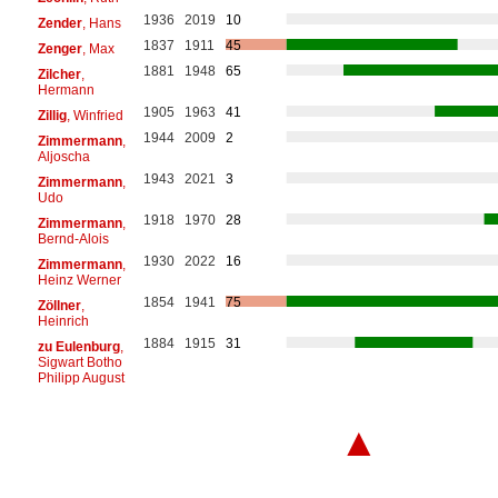
1936
2019
10
Zender
, Hans
1837
1911
45
Zenger
, Max
1881
1948
65
Zilcher
,
Hermann
1905
1963
41
Zillig
, Winfried
1944
2009
2
Zimmermann
,
Aljoscha
1943
2021
3
Zimmermann
,
Udo
1918
1970
28
Zimmermann
,
Bernd-Alois
1930
2022
16
Zimmermann
,
Heinz Werner
1854
1941
75
Zöllner
,
Heinrich
1884
1915
31
zu Eulenburg
,
Sigwart Botho
Philipp August
▲