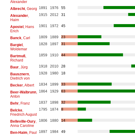
Alexander
1891
1976
55
Albrecht
, Georg
1915
2012
31
Alexander
,
Haim
1901
1972
45
Apostel
, Hans
Erich
1809
1889
23
Banck
, Carl
1828
1897
31
Bargiel
,
Woldemar
1859
1910
44
Bartmuß
,
Richard
1918
2010
28
Baur
, Jürg
1928
1980
18
Bausznern
,
Dietrich von
1834
1899
33
Becker
, Albert
1864
1929
63
Beer-Walbrunn
,
Anton
1837
1898
32
Behr
, Franz
1795
1874
8
Belcke
,
Friedrich August
1806
1880
14
Belleville-Oury
,
Anna Caroline
1897
1984
49
Ben-Haim
, Paul