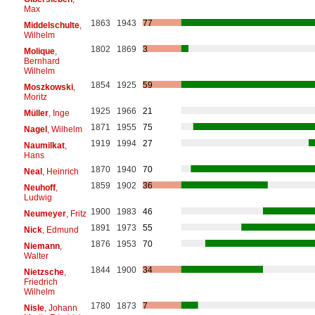
Max
1863
1943
77
Middelschulte
,
Wilhelm
1802
1869
3
Molique
,
Bernhard
Wilhelm
1854
1925
59
Moszkowski
,
Moritz
1925
1966
21
Müller
, Inge
1871
1955
75
Nagel
, Wilhelm
1919
1994
27
Naumilkat
,
Hans
1870
1940
70
Neal
, Heinrich
1859
1902
36
Neuhoff
,
Ludwig
1900
1983
46
Neumeyer
, Fritz
1891
1973
55
Nick
, Edmund
1876
1953
70
Niemann
,
Walter
1844
1900
34
Nietzsche
,
Friedrich
Wilhelm
1780
1873
7
Nisle
, Johann