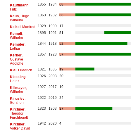
1855
1934
68
Kauffmann
,
Fritz
1863
1932
66
Kaun
, Hugo
Wilhelm
1929
1999
17
Kelkel
, Manfred
1895
1991
51
Kempff
,
Wilhelm
1844
1918
52
Kempter
,
Lothar
1857
1923
57
Kerker
,
Gustave
Adolphe
1821
1885
19
Kiel
, Friedrich
1926
2003
20
Kiessling
,
Heinz
1927
2017
19
Killmayer
,
Wilhelm
1922
2019
24
Kingsley
,
Gershon
1823
1903
37
Kirchner
,
Theodor
Fürchtegott
1942
2020
4
Kirchner
,
Volker David