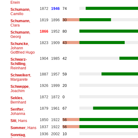
Erwin
1872
1946
74
Schumann
,
Camillo
1819
1896
30
Schumann
,
Clara
1866
1952
80
Schumann
,
Georg
1823
1909
43
Schuncke
,
Johann
Gottfried Hugo
1904
1985
42
Schwarz-
Schilling
,
Reinhard
1887
1957
59
Schweikert
,
Margarete
1926
1999
20
Schweppe
,
Joachim
1872
1872
0
Sekles
,
Bernhard
1879
1961
67
Senfter
,
Johanna
1850
1922
56
Sitt
, Hans
1837
1922
56
Sommer
, Hans
1936
2002
10
Sonntag
,