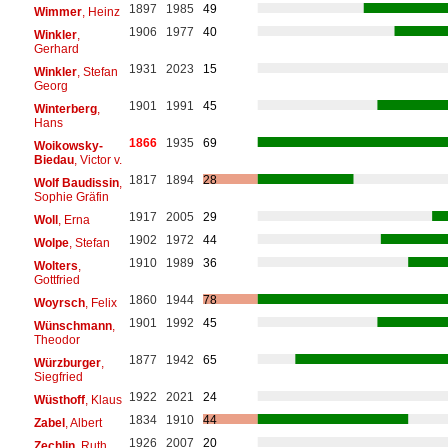
1897
1985
49
Wimmer
, Heinz
1906
1977
40
Winkler
,
Gerhard
1931
2023
15
Winkler
, Stefan
Georg
1901
1991
45
Winterberg
,
Hans
1866
1935
69
Woikowsky-
Biedau
, Victor v.
1817
1894
28
Wolf Baudissin
,
Sophie Gräfin
1917
2005
29
Woll
, Erna
1902
1972
44
Wolpe
, Stefan
1910
1989
36
Wolters
,
Gottfried
1860
1944
78
Woyrsch
, Felix
1901
1992
45
Wünschmann
,
Theodor
1877
1942
65
Würzburger
,
Siegfried
1922
2021
24
Wüsthoff
, Klaus
1834
1910
44
Zabel
, Albert
1926
2007
20
Zechlin
, Ruth