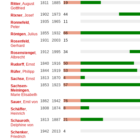
1811
1885
19
Ritter
, August
Gottfried
1902
1973
44
Rixner
, Josef
1935
1965
11
Ronnefeld
,
Peter
1855
1932
66
Röntgen
, Julius
1931
2003
15
Rosenfeld
,
Gerhard
1912
1995
34
Rosenstengel
,
Albrecht
1840
1916
50
Rudorff
, Ernst
1844
1919
53
Rüfer
, Philipp
1813
1870
4
Sachse
, Ernst
1853
1923
57
Sachsen-
Meiningen
,
Marie Elisabeth
1862
1942
76
Sauer
, Emil von
1808
1874
8
Schäffer
,
Heinrich
1813
1887
21
Schauroth
,
Delphine von
1942
2013
4
Schenker
,
Friedrich