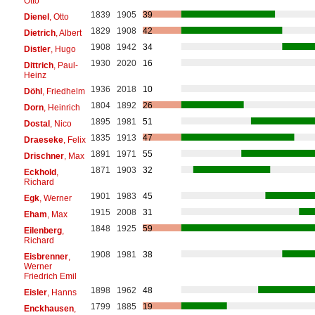
Otto
1839
1905
39
Dienel
, Otto
1829
1908
42
Dietrich
, Albert
1908
1942
34
Distler
, Hugo
1930
2020
16
Dittrich
, Paul-
Heinz
1936
2018
10
Döhl
, Friedhelm
1804
1892
26
Dorn
, Heinrich
1895
1981
51
Dostal
, Nico
1835
1913
47
Draeseke
, Felix
1891
1971
55
Drischner
, Max
1871
1903
32
Eckhold
,
Richard
1901
1983
45
Egk
, Werner
1915
2008
31
Eham
, Max
1848
1925
59
Eilenberg
,
Richard
1908
1981
38
Eisbrenner
,
Werner
Friedrich Emil
1898
1962
48
Eisler
, Hanns
1799
1885
19
Enckhausen
,