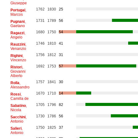
Giuseppe
1762
1830
25
Portugal
,
Marcos
1731
1789
56
Pugnani
,
Gaetano
1680
1750
54
Ragazzi
,
Angelo
1746
1810
41
Rauzzini
,
Venanzio
1756
1812
31
Righini
,
Vincenzo
1692
1753
57
Ristori
,
Giovanni
Alberto
1757
1841
30
Rolla
,
Alessandro
1670
1710
14
Rossi
,
Camilla de
1705
1796
82
Sabatino
,
Nicola
1730
1786
56
Sacchini
,
Antonio
1750
1825
37
Salieri
,
Antonio