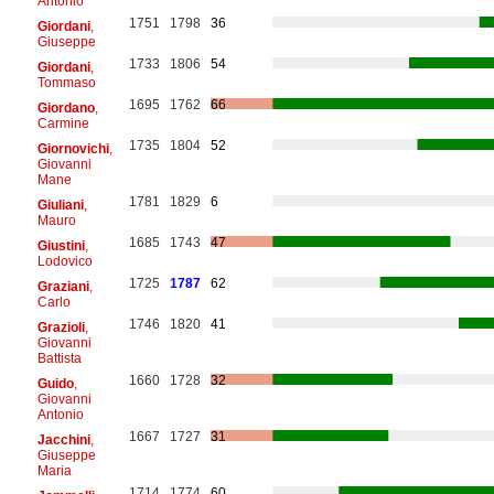
Antonio
1751
1798
36
Giordani
,
Giuseppe
1733
1806
54
Giordani
,
Tommaso
1695
1762
66
Giordano
,
Carmine
1735
1804
52
Giornovichi
,
Giovanni
Mane
1781
1829
6
Giuliani
,
Mauro
1685
1743
47
Giustini
,
Lodovico
1725
1787
62
Graziani
,
Carlo
1746
1820
41
Grazioli
,
Giovanni
Battista
1660
1728
32
Guido
,
Giovanni
Antonio
1667
1727
31
Jacchini
,
Giuseppe
Maria
1714
1774
60