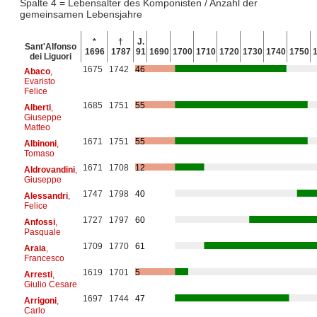
Spalte 4 = Lebensalter des Komponisten / Anzahl der
gemeinsamen Lebensjahre
*
†
J.
Sant'Alfonso
1696
1787
91
1690
1700
1710
1720
1730
1740
1750
dei Liguori
1675
1742
46
Abaco
,
Evaristo
Felice
1685
1751
55
Alberti
,
Giuseppe
Matteo
1671
1751
55
Albinoni
,
Tomaso
1671
1708
12
Aldrovandini
,
Giuseppe
1747
1798
40
Alessandri
,
Felice
1727
1797
60
Anfossi
,
Pasquale
1709
1770
61
Araia
,
Francesco
1619
1701
5
Arresti
,
Giulio Cesare
1697
1744
47
Arrigoni
,
Carlo