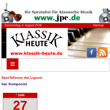
Anzeige
Donnerstag, 6. August 2026
Sitemap
≡
≡
Sant'Alfonso dei Liguori
ital. Komponist
* 1696
27