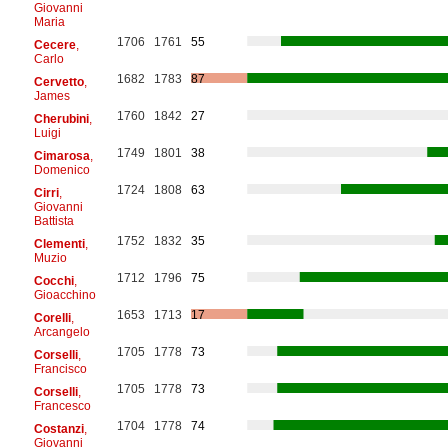
Giovanni
Maria
1706
1761
55
Cecere
,
Carlo
1682
1783
87
Cervetto
,
James
1760
1842
27
Cherubini
,
Luigi
1749
1801
38
Cimarosa
,
Domenico
1724
1808
63
Cirri
,
Giovanni
Battista
1752
1832
35
Clementi
,
Muzio
1712
1796
75
Cocchi
,
Gioacchino
1653
1713
17
Corelli
,
Arcangelo
1705
1778
73
Corselli
,
Francisco
1705
1778
73
Corselli
,
Francesco
1704
1778
74
Costanzi
,
Giovanni