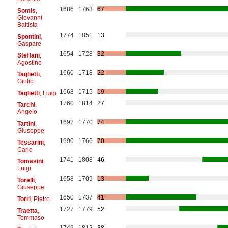
1686
1763
67
Somis
,
Giovanni
Battista
1774
1851
13
Spontini
,
Gaspare
1654
1728
32
Steffani
,
Agostino
1660
1718
22
Taglietti
,
Giulio
1668
1715
19
Taglietti
, Luigi
1760
1814
27
Tarchi
,
Angelo
1692
1770
74
Tartini
,
Giuseppe
1690
1766
70
Tessarini
,
Carlo
1741
1808
46
Tomasini
,
Luigi
1658
1709
13
Torelli
,
Giuseppe
1650
1737
41
Torri
, Pietro
1727
1779
52
Traetta
,
Tommaso