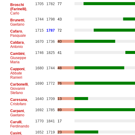
1705
1782
77
Broschi
(Farinelli)
,
Carlo
1744
1798
43
Brunetti
,
Gaetano
1715
1787
72
Cafaro
,
Pasquale
1670
1736
40
Caldara
,
Antonio
1746
1825
41
Cambini
,
Giuseppe
Maria
1680
1744
48
Capponi
,
Abbate
Ranieri
1690
1772
76
Carbonelli
,
Giovanni
Stefano
1640
1709
13
Caresana
,
Cristofaro
1692
1785
89
Carpani
,
Gaetano
1770
1841
17
Carulli
,
Ferdinando
1652
1719
23
Casini
,