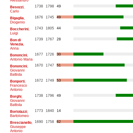
Alessandro
1738
1798
49
Besozzi
,
Carlo
1676
1745
49
Bigaglia
,
Diogenio
1743
1805
44
Boccherini
,
Luigi
1739
1767
28
Bon di
Venezia
,
Anna
1677
1726
30
Bononcini
,
Antonio Maria
1670
1747
51
Bononcini
,
Giovanni
Battista
1672
1749
53
Bonporti
,
Francesco
Antonio
1738
1796
49
Borghi
,
Giovanni
Battista
1773
1840
14
Bortolazzi
,
Bartolomeo
1690
1758
62
Brescianello
,
Giuseppe
Antonio