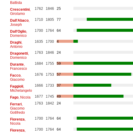
Battista
1762
1846
25
Crescentini
,
Girolamo
1710
1805
77
Dall'Abaco
,
Joseph
1700
1764
64
Dall'Oglio
,
Domenico
1635
1700
4
Draghi
,
Antonio
1763
1846
24
Dragonetti
,
Domenico
1684
1755
59
Durante
,
Francesco
1676
1753
57
Facco
,
Giacomo
1666
1733
37
Faggioli
,
Michelangelo
1677
1745
49
Fago
, Nicola
1763
1842
24
Ferrari
,
Giacomo
Gotifredo
1700
1764
64
Fiorenza
,
Nicola
1700
1764
64
Fiorenza
,