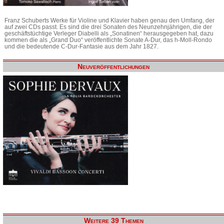
Franz Schuberts Werke für Violine und Klavier haben genau den Umfang, der
auf zwei CDs passt. Es sind die drei Sonaten des Neunzehnjährigen, die der
geschäftstüchtige Verleger Diabelli als „Sonatinen“ herausgegeben hat, dazu
kommen die als „Grand Duo“ veröffentlichte Sonate A-Dur, das h-Moll-Rondo
und die bedeutende C-Dur-Fantasie aus dem Jahr 1827.
Neuveröffentlichungen
Weitere 39 Themen