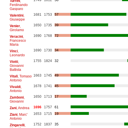
1749
1812
38
Turrini
,
Ferdinando
Gasparo
1681
1753
57
Valentini
,
Giuseppe
1650
1735
39
Venier
,
Girolamo
1690
1768
72
Veracini
,
Francesco
Maria
1690
1730
34
Vinci
,
Leonardo
1755
1824
32
Viotti
,
Giovanni
Battista
1663
1745
49
Vitali
, Tomaso
Antonio
1678
1741
45
Vivaldi
,
Antonio
1650
1713
17
Zamboni
,
Giovanni
1696
1757
61
Zani
, Andrea
1653
1715
19
Ziani
, Marc'
Antonio
1752
1837
35
Zingarelli
,