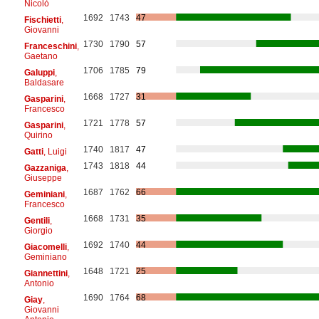
Nicolò
1692
1743
47
Fischietti
,
Giovanni
1730
1790
57
Franceschini
,
Gaetano
1706
1785
79
Galuppi
,
Baldasare
1668
1727
31
Gasparini
,
Francesco
1721
1778
57
Gasparini
,
Quirino
1740
1817
47
Gatti
, Luigi
1743
1818
44
Gazzaniga
,
Giuseppe
1687
1762
66
Geminiani
,
Francesco
1668
1731
35
Gentili
,
Giorgio
1692
1740
44
Giacomelli
,
Geminiano
1648
1721
25
Giannettini
,
Antonio
1690
1764
68
Giay
,
Giovanni