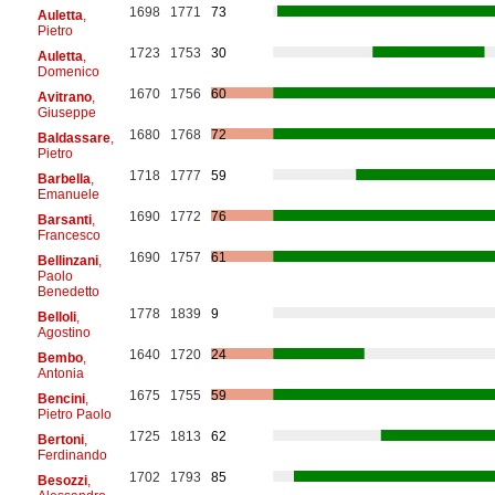
1698
1771
73
Auletta
,
Pietro
1723
1753
30
Auletta
,
Domenico
1670
1756
60
Avitrano
,
Giuseppe
1680
1768
72
Baldassare
,
Pietro
1718
1777
59
Barbella
,
Emanuele
1690
1772
76
Barsanti
,
Francesco
1690
1757
61
Bellinzani
,
Paolo
Benedetto
1778
1839
9
Belloli
,
Agostino
1640
1720
24
Bembo
,
Antonia
1675
1755
59
Bencini
,
Pietro Paolo
1725
1813
62
Bertoni
,
Ferdinando
1702
1793
85
Besozzi
,