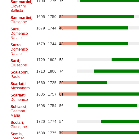
1700
1775
75
Sammartini
,
Giovanni
Battista
1695
1750
54
Sammartini
,
Giuseppe
1679
1744
48
Sarri
,
Domenico
Natale
1679
1744
48
Sarro
,
Domenico
Natale
1729
1802
58
Sarti
,
Giuseppe
1713
1806
74
Scalabrini
,
Paolo
1660
1725
29
Scarlatti
,
Alessandro
1685
1757
61
Scarlatti
,
Domenico
1698
1754
56
Schiassi
,
Gaetano
Maria
1720
1774
54
Scolari
,
Giuseppe
1688
1775
79
Somis
,
Lorenzo