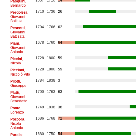
1637
1710
14
Pasquini
,
Bernardo
1710
1736
26
Pergolesi
,
Giovanni
Battista
1704
1766
62
Pescetti
,
Giovanni
Battisata
1678
1760
64
Piani
,
Giovanni
Antonio
1728
1800
59
Piccini
,
Nicola
1728
1800
59
Piccinni
,
Niccolò Vito
1784
1838
3
Pilotti
,
Giuseppe
1700
1763
63
Platti
,
Giovanni
Benedetto
1749
1838
38
Ponte
,
Lorenzo
1686
1768
72
Porpora
,
Nicola
Antonio
1680
1750
54
Porsile
,