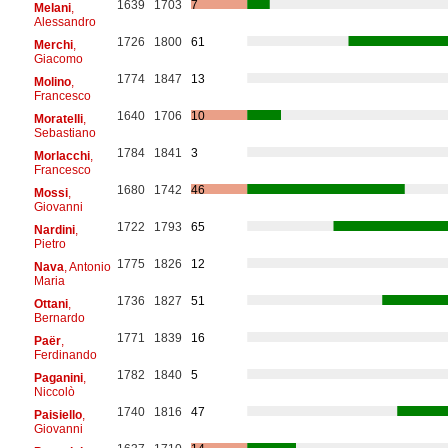
1639
1703
7
Melani
,
Alessandro
1726
1800
61
Merchi
,
Giacomo
1774
1847
13
Molino
,
Francesco
1640
1706
10
Moratelli
,
Sebastiano
1784
1841
3
Morlacchi
,
Francesco
1680
1742
46
Mossi
,
Giovanni
1722
1793
65
Nardini
,
Pietro
1775
1826
12
Nava
, Antonio
Maria
1736
1827
51
Ottani
,
Bernardo
1771
1839
16
Paër
,
Ferdinando
1782
1840
5
Paganini
,
Niccolò
1740
1816
47
Paisiello
,
Giovanni