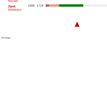
Niccolò
1688
1726
30
Zipoli
,
Domenico
▲
Anzeige