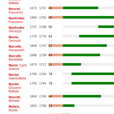
Battista
1672
1737
41
Mancini
,
Francesco
1684
1762
66
Manfredini
,
Francesco
1737
1799
50
Manfredini
,
Vincenzo
1715
1779
64
Manna
,
Gennaro
1669
1747
51
Marcello
,
Alessandro
1686
1739
43
Marcello
,
Benedetto
1670
1717
21
Marini
, Carlo
Antonio
1706
1784
78
Martini
,
Giambattista
1706
1784
78
Martini
,
Giovanni
Battista
1664
1740
44
Mascitti
,
Michele
1650
1709
13
Matteis
,
Nicola