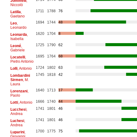
Jommelli
,
Niccolò
1711
1788
76
Latilla
,
Gaetano
1694
1744
48
Leo
,
Leonardo
1620
1704
8
Leonarda
,
Isabella
1725
1790
62
Leoné
,
Gabriele
1695
1764
68
Locatelli
,
Pietro Antonio
1724
1802
63
Lolli
, Antonio
1745
1818
42
Lombardini
Sirmen
, M.
Laura
1640
1713
17
Lorenzani
,
Paolo
1666
1740
44
Lotti
, Antonio
1741
1801
46
Lucchesi
,
Andrea
1741
1801
46
Luchesi
,
Andrea
1700
1775
75
Luparini
,
Giovanni