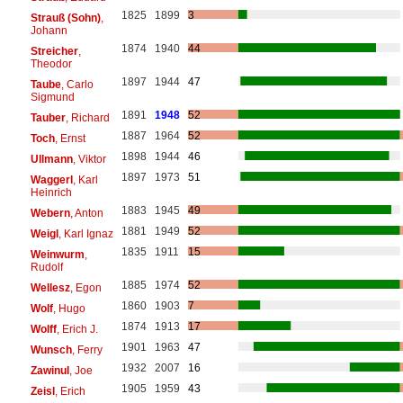
1825
1899
3
Strauß (Sohn)
,
Johann
1874
1940
44
Streicher
,
Theodor
1897
1944
47
Taube
, Carlo
Sigmund
1891
1948
52
Tauber
, Richard
1887
1964
52
Toch
, Ernst
1898
1944
46
Ullmann
, Viktor
1897
1973
51
Waggerl
, Karl
Heinrich
1883
1945
49
Webern
, Anton
1881
1949
52
Weigl
, Karl Ignaz
1835
1911
15
Weinwurm
,
Rudolf
1885
1974
52
Wellesz
, Egon
1860
1903
7
Wolf
, Hugo
1874
1913
17
Wolff
, Erich J.
1901
1963
47
Wunsch
, Ferry
1932
2007
16
Zawinul
, Joe
1905
1959
43
Zeisl
, Erich