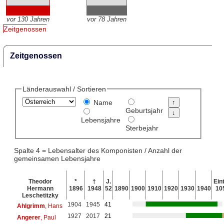
vor 130 Jahren
vor 78 Jahren
Zeitgenossen
Zeitgenossen
Länderauswahl / Sortieren
Name
Geburtsjahr
Lebensjahre
Sterbejahr
Spalte 4 = Lebensalter des Komponisten / Anzahl der
gemeinsamen Lebensjahre
Theodor
*
†
J.
Eint
Hermann
1896
1948
52
1890
1900
1910
1920
1930
1940
10
Leschetitzky
1904
1945
41
Ahlgrimm
, Hans
1927
2017
21
Angerer
, Paul