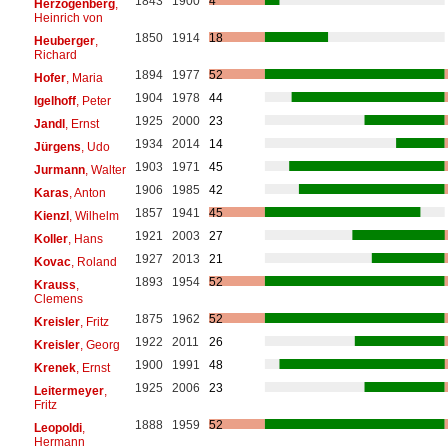
1843
1900
4
Herzogenberg
,
Heinrich von
1850
1914
18
Heuberger
,
Richard
1894
1977
52
Hofer
, Maria
1904
1978
44
Igelhoff
, Peter
1925
2000
23
Jandl
, Ernst
1934
2014
14
Jürgens
, Udo
1903
1971
45
Jurmann
, Walter
1906
1985
42
Karas
, Anton
1857
1941
45
Kienzl
, Wilhelm
1921
2003
27
Koller
, Hans
1927
2013
21
Kovac
, Roland
1893
1954
52
Krauss
,
Clemens
1875
1962
52
Kreisler
, Fritz
1922
2011
26
Kreisler
, Georg
1900
1991
48
Krenek
, Ernst
1925
2006
23
Leitermeyer
,
Fritz
1888
1959
52
Leopoldi
,
Hermann