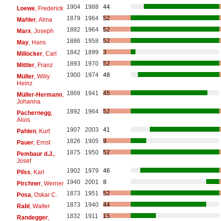
1904
1988
44
Loewe
, Frederick
1879
1964
52
Mahler
, Alma
1882
1964
52
Marx
, Joseph
1886
1958
52
May
, Hans
1842
1899
3
Millöcker
, Carl
1893
1970
52
Mittler
, Franz
1900
1974
48
Müller
, Willy
Heinz
1868
1941
45
Müller-Hermann
,
Johanna
1892
1964
52
Pachernegg
,
Alois
1907
2003
41
Pahlen
, Kurt
1826
1905
9
Pauer
, Ernst
1875
1950
52
Pembaur d.J.
,
Josef
1902
1979
46
Pilss
, Karl
1940
2001
8
Pirchner
, Werner
1873
1951
52
Posa
, Oskar C.
1873
1940
44
Rabl
, Walter
1832
1911
15
Randegger
,