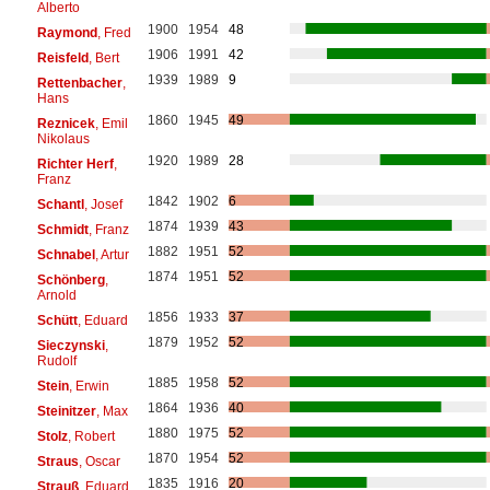
Alberto
1900
1954
48
Raymond
, Fred
1906
1991
42
Reisfeld
, Bert
1939
1989
9
Rettenbacher
,
Hans
1860
1945
49
Reznicek
, Emil
Nikolaus
1920
1989
28
Richter Herf
,
Franz
1842
1902
6
Schantl
, Josef
1874
1939
43
Schmidt
, Franz
1882
1951
52
Schnabel
, Artur
1874
1951
52
Schönberg
,
Arnold
1856
1933
37
Schütt
, Eduard
1879
1952
52
Sieczynski
,
Rudolf
1885
1958
52
Stein
, Erwin
1864
1936
40
Steinitzer
, Max
1880
1975
52
Stolz
, Robert
1870
1954
52
Straus
, Oscar
1835
1916
20
Strauß
, Eduard