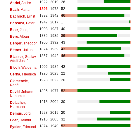
1922
2019
26
Asriel
, Andre
1896
1978
52
Bach
, Maria
1892
1942
46
Bachrich
, Ernst
1947
2017
1
Barcaba
, Peter
1908
1987
40
Beer
, Joseph
1885
1935
39
Berg
, Alban
1905
1992
43
Berger
, Theodor
1874
1939
43
Bittner
, Julius
1857
1942
46
Blasser
, Gustav
Adolf Josef
1906
1984
42
Bloch
, Waldemar
1926
2023
22
Cerha
, Friedrich
1928
2022
20
Clemencic
,
René
1895
1977
52
David
, Johann
Nepomuk
1918
2004
30
Delacher
,
Hermann
1928
2019
20
Demus
, Jörg
1916
2005
32
Eder
, Helmut
1874
1949
52
Eysler
, Edmund