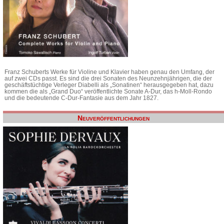
Franz Schuberts Werke für Violine und Klavier haben genau den Umfang, der
auf zwei CDs passt. Es sind die drei Sonaten des Neunzehnjährigen, die der
geschäftstüchtige Verleger Diabelli als „Sonatinen“ herausgegeben hat, dazu
kommen die als „Grand Duo“ veröffentlichte Sonate A-Dur, das h-Moll-Rondo
und die bedeutende C-Dur-Fantasie aus dem Jahr 1827.
Neuveröffentlichungen