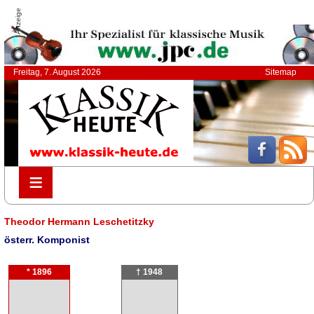
Anzeige
Freitag, 7. August 2026
Sitemap
≡
≡
Theodor Hermann Leschetitzky
österr. Komponist
* 1896
† 1948