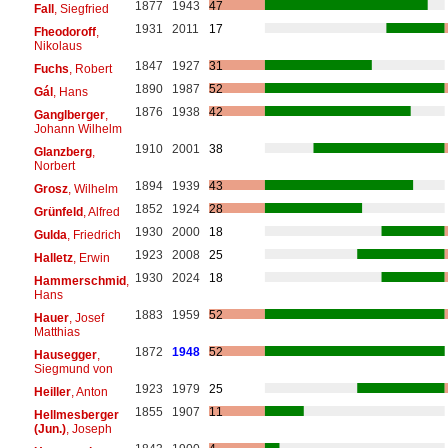
1877
1943
47
Fall
, Siegfried
1931
2011
17
Fheodoroff
,
Nikolaus
1847
1927
31
Fuchs
, Robert
1890
1987
52
Gál
, Hans
1876
1938
42
Ganglberger
,
Johann Wilhelm
1910
2001
38
Glanzberg
,
Norbert
1894
1939
43
Grosz
, Wilhelm
1852
1924
28
Grünfeld
, Alfred
1930
2000
18
Gulda
, Friedrich
1923
2008
25
Halletz
, Erwin
1930
2024
18
Hammerschmid
,
Hans
1883
1959
52
Hauer
, Josef
Matthias
1872
1948
52
Hausegger
,
Siegmund von
1923
1979
25
Heiller
, Anton
1855
1907
11
Hellmesberger
(Jun.)
, Joseph