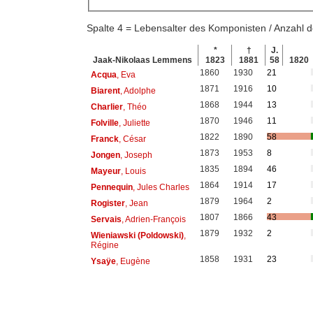
Spalte 4 = Lebensalter des Komponisten / Anzahl
*
†
J.
Jaak-Nikolaas Lemmens
1823
1881
58
1820
1860
1930
21
Acqua
, Eva
1871
1916
10
Biarent
, Adolphe
1868
1944
13
Charlier
, Théo
1870
1946
11
Folville
, Juliette
1822
1890
58
Franck
, César
1873
1953
8
Jongen
, Joseph
1835
1894
46
Mayeur
, Louis
1864
1914
17
Pennequin
, Jules Charles
1879
1964
2
Rogister
, Jean
1807
1866
43
Servais
, Adrien-François
1879
1932
2
Wieniawski (Poldowski)
,
Régine
1858
1931
23
Ysaÿe
, Eugène