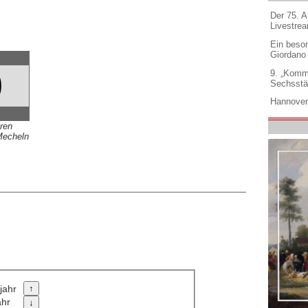
Der 75. 
Livestre
Ein beso
Giordano
0
9. „Komm
Sechsstä
Hannover
ren
Mecheln
jahr
ahr