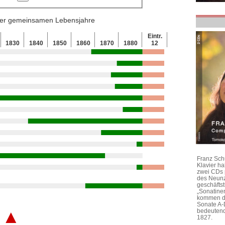
 der gemeinsamen Lebensjahre
Eintr.
1830
1840
1850
1860
1870
1880
12
Franz Sch
Klavier h
zwei CDs 
des Neunz
geschäftst
„Sonatine
kommen di
Sonate A-
▲
bedeutend
1827.