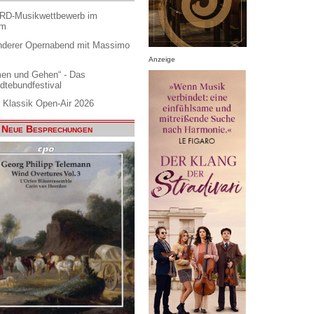
ARD-Musikwettbewerb im
am
nderer Opernabend mit Massimo
Anzeige
en und Gehen“ - Das
dtebundfestival
 Klassik Open-Air 2026
Neue Besprechungen