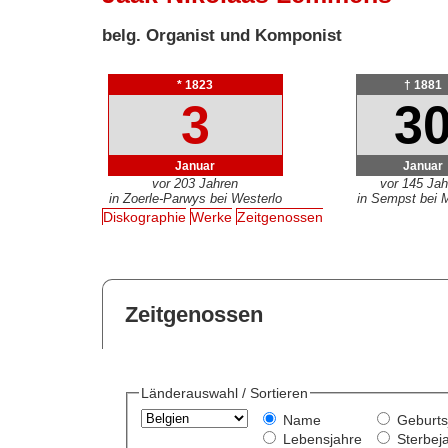
belg. Organist und Komponist
* 1823
† 1881
3
3
Januar
Januar
vor 203 Jahren
vor 145 Jah
in Zoerle-Parwys bei Westerlo
in Sempst bei 
Diskographie
Werke
Zeitgenossen
Zeitgenossen
Länderauswahl / Sortieren
Name
Geburts
Lebensjahre
Sterbej