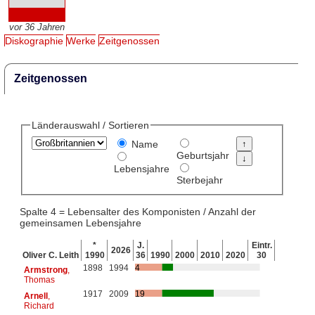
vor 36 Jahren
Diskographie
Werke
Zeitgenossen
Zeitgenossen
Länderauswahl / Sortieren
Name
Geburtsjahr
Lebensjahre
Sterbejahr
Spalte 4 = Lebensalter des Komponisten / Anzahl der
gemeinsamen Lebensjahre
*
J.
Eintr.
2026
Oliver C. Leith
1990
36
1990
2000
2010
2020
30
1898
1994
4
Armstrong
,
Thomas
1917
2009
19
Arnell
,
Richard