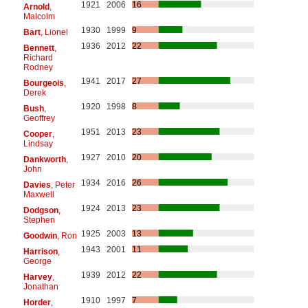
1921
2006
16
Arnold
,
Malcolm
1930
1999
9
Bart
, Lionel
1936
2012
22
Bennett
,
Richard
Rodney
1941
2017
27
Bourgeois
,
Derek
1920
1998
8
Bush
,
Geoffrey
1951
2013
23
Cooper
,
Lindsay
1927
2010
20
Dankworth
,
John
1934
2016
26
Davies
, Peter
Maxwell
1924
2013
23
Dodgson
,
Stephen
1925
2003
13
Goodwin
, Ron
1943
2001
11
Harrison
,
George
1939
2012
22
Harvey
,
Jonathan
1910
1997
7
Horder
,