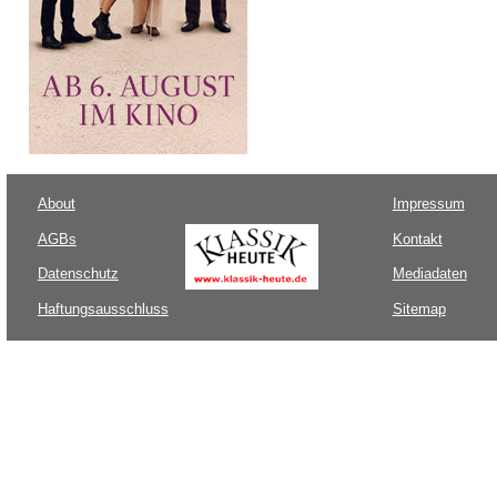
About
Impressum
AGBs
Kontakt
Datenschutz
Mediadaten
Haftungsausschluss
Sitemap