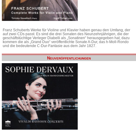
Franz Schuberts Werke für Violine und Klavier haben genau den Umfang, der
auf zwei CDs passt. Es sind die drei Sonaten des Neunzehnjährigen, die der
geschäftstüchtige Verleger Diabelli als „Sonatinen“ herausgegeben hat, dazu
kommen die als „Grand Duo“ veröffentlichte Sonate A-Dur, das h-Moll-Rondo
und die bedeutende C-Dur-Fantasie aus dem Jahr 1827.
Neuveröffentlichungen