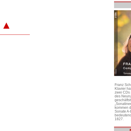
▲
Franz Sch
Klavier h
zwei CDs 
des Neunz
geschäftst
„Sonatine
kommen di
Sonate A-
bedeutend
1827.