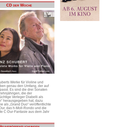
CD der Woche
uberts Werke für Violine und
aben genau den Umfang, der auf
passt. Es sind die drei Sonaten
ehnjährigen, die der
üchtige Verleger Diabelli als
n“ herausgegeben hat, dazu
e als „Grand Duo“ veröffentlichte
Dur, das h-Moll-Rondo und die
e C-Dur-Fantasie aus dem Jahr
Neuveröffentlichungen