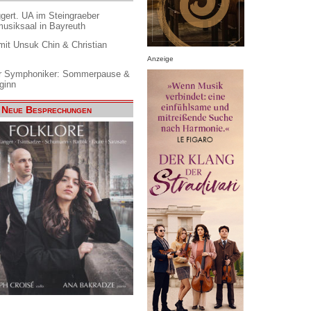
gert. UA im Steingraeber
siksaal in Bayreuth
it Unsuk Chin & Christian
Anzeige
 Symphoniker: Sommerpause &
ginn
Neue Besprechungen