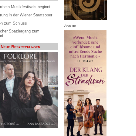
rrhein Musikfestivals beginnt
rung in der Wiener Staatsoper
en zum Schluss
Anzeige
scher Spaziergang zum
rt
Neue Besprechungen