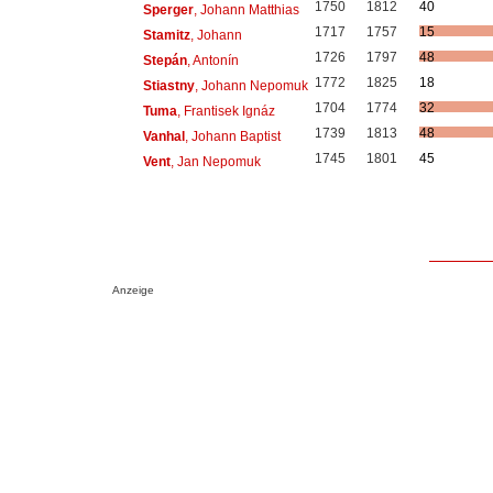
1750
1812
40
Sperger
, Johann Matthias
1717
1757
15
Stamitz
, Johann
1726
1797
48
Stepán
, Antonín
1772
1825
18
Stiastny
, Johann Nepomuk
1704
1774
32
Tuma
, Frantisek Ignáz
1739
1813
48
Vanhal
, Johann Baptist
1745
1801
45
Vent
, Jan Nepomuk
Anzeige