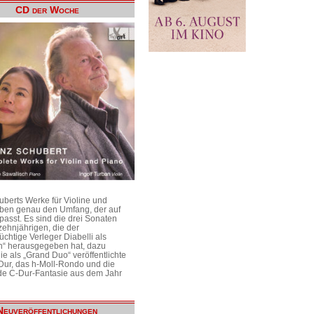
CD der Woche
uberts Werke für Violine und
aben genau den Umfang, der auf
passt. Es sind die drei Sonaten
ehnjährigen, die der
üchtige Verleger Diabelli als
n“ herausgegeben hat, dazu
e als „Grand Duo“ veröffentlichte
Dur, das h-Moll-Rondo und die
e C-Dur-Fantasie aus dem Jahr
Neuveröffentlichungen