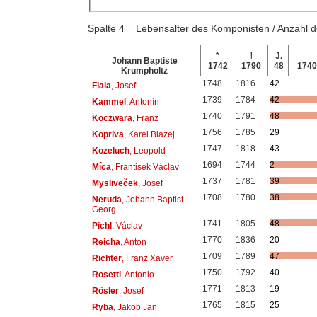
Spalte 4 = Lebensalter des Komponisten / Anzahl
*
†
J.
Johann Baptiste
1742
1790
48
174
Krumpholtz
1748
1816
42
Fiala
, Josef
1739
1784
42
Kammel
, Antonín
1740
1791
48
Koczwara
, Franz
1756
1785
29
Kopriva
, Karel Blazej
1747
1818
43
Kozeluch
, Leopold
1694
1744
2
Míca
, Frantisek Václav
1737
1781
39
Mysliveček
, Josef
1708
1780
38
Neruda
, Johann Baptist
Georg
1741
1805
48
Pichl
, Václav
1770
1836
20
Reicha
, Anton
1709
1789
47
Richter
, Franz Xaver
1750
1792
40
Rosetti
, Antonio
1771
1813
19
Rösler
, Josef
1765
1815
25
Ryba
, Jakob Jan