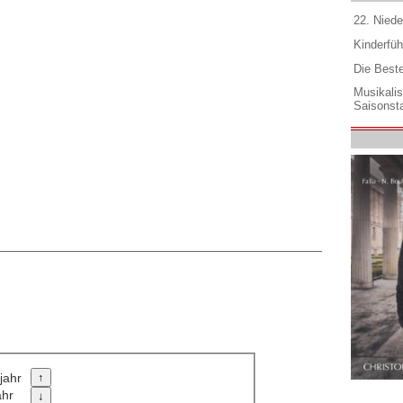
22. Niede
Kinderfüh
Die Best
Musikali
Saisonsta
jahr
ahr