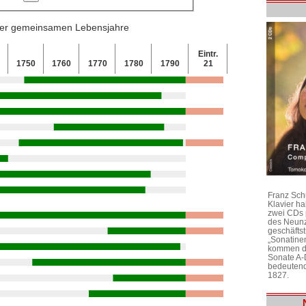
 der gemeinsamen Lebensjahre
Eintr.
0
1750
1760
1770
1780
1790
21
Franz Sch
Klavier h
zwei CDs 
des Neunz
geschäftst
„Sonatine
kommen di
Sonate A-
bedeutend
1827.