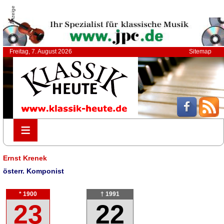
Anzeige
Freitag, 7. August 2026
Sitemap
≡
≡
Ernst Krenek
österr. Komponist
* 1900
† 1991
23
22