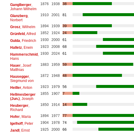
1876
1938
38
Ganglberger
,
Johann Wilhelm
1910
2001
81
Glanzberg
,
Norbert
1894
1939
39
Grosz
, Wilhelm
1852
1924
24
Grünfeld
, Alfred
1930
2000
61
Gulda
, Friedrich
1923
2008
68
Halletz
, Erwin
1930
2024
61
Hammerschmid
,
Hans
1883
1959
59
Hauer
, Josef
Matthias
1872
1948
48
Hausegger
,
Siegmund von
1923
1979
56
Heiller
, Anton
1855
1907
7
Hellmesberger
(Jun.)
, Joseph
1850
1914
14
Heuberger
,
Richard
1894
1977
77
Hofer
, Maria
1904
1978
74
Igelhoff
, Peter
1925
2000
66
Jandl
, Ernst