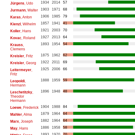
1934
2014
57
Jürgens
, Udo
1903
1971
68
Jurmann
, Walter
1906
1985
79
Karas
, Anton
1857
1941
41
Kienzl
, Wilhelm
1921
2003
70
Koller
, Hans
1927
2013
64
Kovac
, Roland
1893
1954
54
Krauss
,
Clemens
1875
1962
62
Kreisler
, Fritz
1922
2011
69
Kreisler
, Georg
1925
2006
66
Leitermeyer
,
Fritz
1888
1959
59
Leopoldi
,
Hermann
1896
1948
48
Leschetitzky
,
Theodor
Hermann
1904
1988
84
Loewe
, Frederick
1879
1964
64
Mahler
, Alma
1882
1964
64
Marx
, Joseph
1886
1958
58
May
, Hans
1893
1970
70