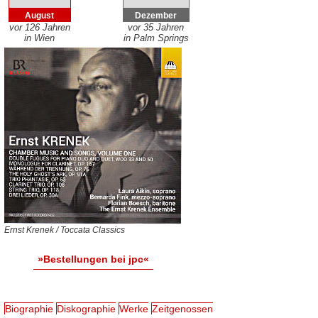
August
Dezember
vor 126 Jahren
vor 35 Jahren
in Wien
in Palm Springs
Ernst Krenek / Toccata Classics
»Bestellungen bei jpc«
Biographie
Diskographie
Werke
Zeitgenossen