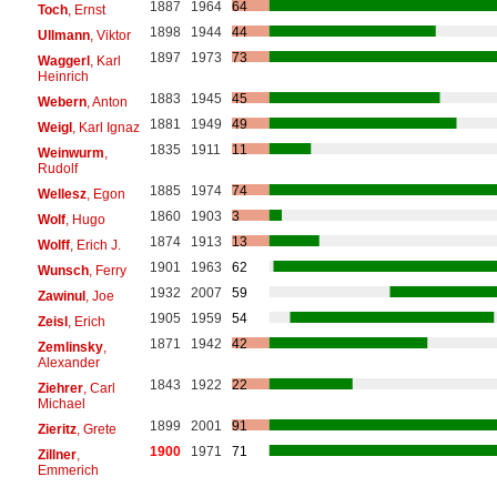
1887
1964
64
Toch
, Ernst
1898
1944
44
Ullmann
, Viktor
1897
1973
73
Waggerl
, Karl
Heinrich
1883
1945
45
Webern
, Anton
1881
1949
49
Weigl
, Karl Ignaz
1835
1911
11
Weinwurm
,
Rudolf
1885
1974
74
Wellesz
, Egon
1860
1903
3
Wolf
, Hugo
1874
1913
13
Wolff
, Erich J.
1901
1963
62
Wunsch
, Ferry
1932
2007
59
Zawinul
, Joe
1905
1959
54
Zeisl
, Erich
1871
1942
42
Zemlinsky
,
Alexander
1843
1922
22
Ziehrer
, Carl
Michael
1899
2001
91
Zieritz
, Grete
1900
1971
71
Zillner
,
Emmerich