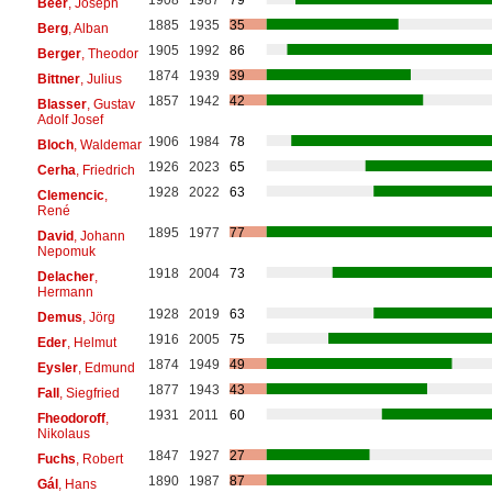
Beer
, Joseph
1885
1935
35
Berg
, Alban
1905
1992
86
Berger
, Theodor
1874
1939
39
Bittner
, Julius
1857
1942
42
Blasser
, Gustav
Adolf Josef
1906
1984
78
Bloch
, Waldemar
1926
2023
65
Cerha
, Friedrich
1928
2022
63
Clemencic
,
René
1895
1977
77
David
, Johann
Nepomuk
1918
2004
73
Delacher
,
Hermann
1928
2019
63
Demus
, Jörg
1916
2005
75
Eder
, Helmut
1874
1949
49
Eysler
, Edmund
1877
1943
43
Fall
, Siegfried
1931
2011
60
Fheodoroff
,
Nikolaus
1847
1927
27
Fuchs
, Robert
1890
1987
87
Gál
, Hans