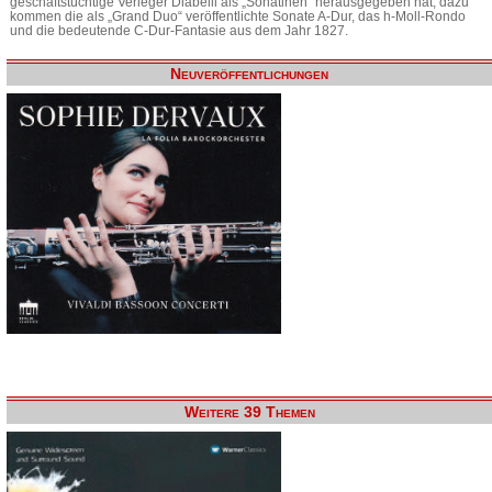
geschäftstüchtige Verleger Diabelli als „Sonatinen“ herausgegeben hat, dazu
kommen die als „Grand Duo“ veröffentlichte Sonate A-Dur, das h-Moll-Rondo
und die bedeutende C-Dur-Fantasie aus dem Jahr 1827.
Neuveröffentlichungen
Weitere 39 Themen