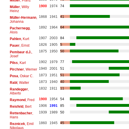
Mittler
, Franz
1900
1974
74
Müller
, Willy
Heinz
1868
1941
41
Müller-Hermann
,
Johanna
1892
1964
64
Pachernegg
,
Alois
1907
2003
84
Pahlen
, Kurt
1826
1905
5
Pauer
, Ernst
1875
1950
50
Pembaur d.J.
,
Josef
1902
1979
77
Pilss
, Karl
1940
2001
51
Pirchner
, Werner
1873
1951
51
Posa
, Oskar C.
1873
1940
40
Rabl
, Walter
1832
1911
11
Randegger
,
Alberto
1900
1954
54
Raymond
, Fred
1906
1991
85
Reisfeld
, Bert
1939
1989
50
Rettenbacher
,
Hans
1860
1945
45
Reznicek
, Emil
Nikolaus