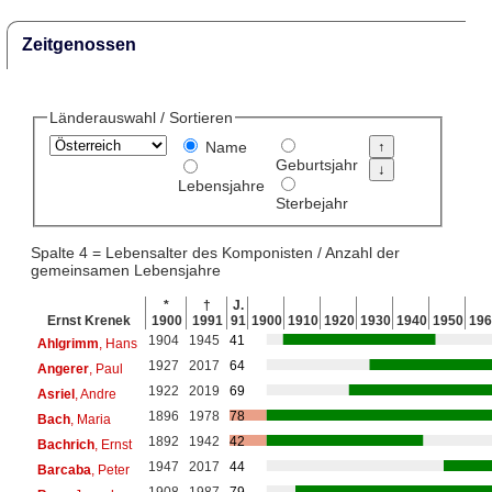
Zeitgenossen
Länderauswahl / Sortieren
Name
Geburtsjahr
Lebensjahre
Sterbejahr
Spalte 4 = Lebensalter des Komponisten / Anzahl der
gemeinsamen Lebensjahre
*
†
J.
Ernst Krenek
1900
1991
91
1900
1910
1920
1930
1940
1950
196
1904
1945
41
Ahlgrimm
, Hans
1927
2017
64
Angerer
, Paul
1922
2019
69
Asriel
, Andre
1896
1978
78
Bach
, Maria
1892
1942
42
Bachrich
, Ernst
1947
2017
44
Barcaba
, Peter
1908
1987
79