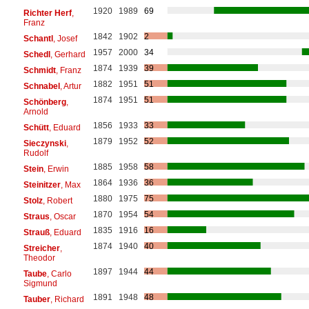
1920
1989
69
Richter Herf
,
Franz
1842
1902
2
Schantl
, Josef
1957
2000
34
Schedl
, Gerhard
1874
1939
39
Schmidt
, Franz
1882
1951
51
Schnabel
, Artur
1874
1951
51
Schönberg
,
Arnold
1856
1933
33
Schütt
, Eduard
1879
1952
52
Sieczynski
,
Rudolf
1885
1958
58
Stein
, Erwin
1864
1936
36
Steinitzer
, Max
1880
1975
75
Stolz
, Robert
1870
1954
54
Straus
, Oscar
1835
1916
16
Strauß
, Eduard
1874
1940
40
Streicher
,
Theodor
1897
1944
44
Taube
, Carlo
Sigmund
1891
1948
48
Tauber
, Richard