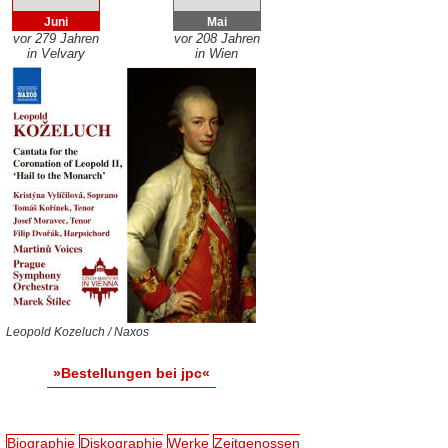
Juni
Mai
vor 279 Jahren
vor 208 Jahren
in Velvary
in Wien
Leopold Kozeluch / Naxos
»Bestellungen bei jpc«
Biographie
Diskographie
Werke
Zeitgenossen