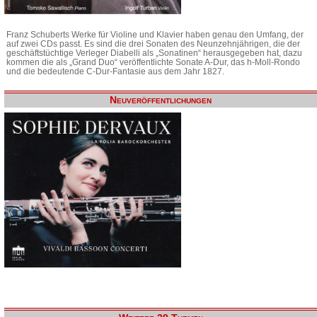
Franz Schuberts Werke für Violine und Klavier haben genau den Umfang, der
auf zwei CDs passt. Es sind die drei Sonaten des Neunzehnjährigen, die der
geschäftstüchtige Verleger Diabelli als „Sonatinen“ herausgegeben hat, dazu
kommen die als „Grand Duo“ veröffentlichte Sonate A-Dur, das h-Moll-Rondo
und die bedeutende C-Dur-Fantasie aus dem Jahr 1827.
Neuveröffentlichungen