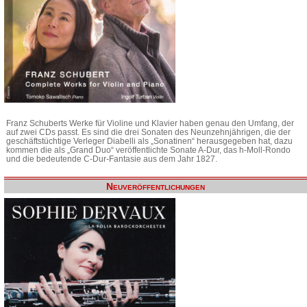
Franz Schuberts Werke für Violine und Klavier haben genau den Umfang, der
auf zwei CDs passt. Es sind die drei Sonaten des Neunzehnjährigen, die der
geschäftstüchtige Verleger Diabelli als „Sonatinen“ herausgegeben hat, dazu
kommen die als „Grand Duo“ veröffentlichte Sonate A-Dur, das h-Moll-Rondo
und die bedeutende C-Dur-Fantasie aus dem Jahr 1827.
Neuveröffentlichungen