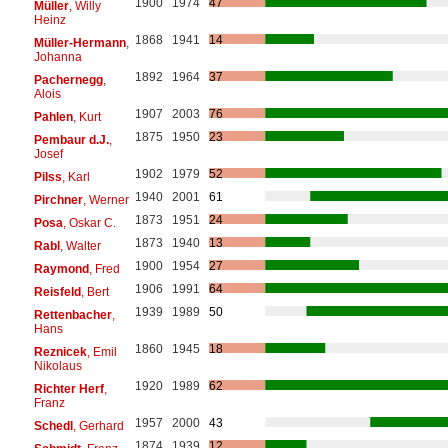
1900
1974
47
Müller
, Willy
Heinz
1868
1941
14
Müller-Hermann
,
Johanna
1892
1964
37
Pachernegg
,
Alois
1907
2003
76
Pahlen
, Kurt
1875
1950
23
Pembaur d.J.
,
Josef
1902
1979
52
Pilss
, Karl
1940
2001
61
Pirchner
, Werner
1873
1951
24
Posa
, Oskar C.
1873
1940
13
Rabl
, Walter
1900
1954
27
Raymond
, Fred
1906
1991
64
Reisfeld
, Bert
1939
1989
50
Rettenbacher
,
Hans
1860
1945
18
Reznicek
, Emil
Nikolaus
1920
1989
62
Richter Herf
,
Franz
1957
2000
43
Schedl
, Gerhard
1874
1939
12