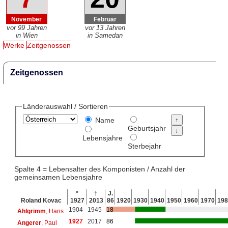
November
Februar
vor 99 Jahren
vor 13 Jahren
in Wien
in Samedan
Werke
Zeitgenossen
Zeitgenossen
Länderauswahl / Sortieren
Name
Geburtsjahr
Lebensjahre
Sterbejahr
Spalte 4 = Lebensalter des Komponisten / Anzahl der
gemeinsamen Lebensjahre
*
†
J.
Roland Kovac
1927
2013
86
1920
1930
1940
1950
1960
1970
198
1904
1945
18
Ahlgrimm
, Hans
1927
2017
86
Angerer
, Paul