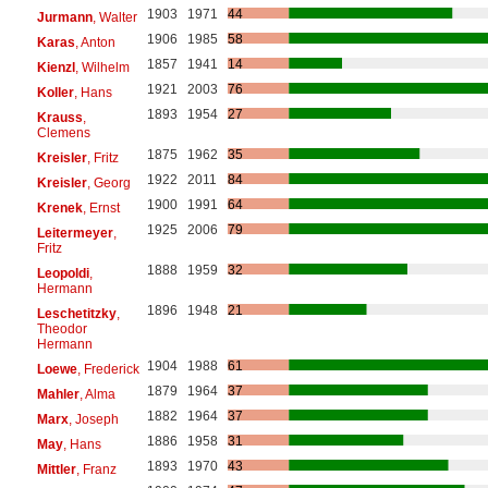
1903
1971
44
Jurmann
, Walter
1906
1985
58
Karas
, Anton
1857
1941
14
Kienzl
, Wilhelm
1921
2003
76
Koller
, Hans
1893
1954
27
Krauss
,
Clemens
1875
1962
35
Kreisler
, Fritz
1922
2011
84
Kreisler
, Georg
1900
1991
64
Krenek
, Ernst
1925
2006
79
Leitermeyer
,
Fritz
1888
1959
32
Leopoldi
,
Hermann
1896
1948
21
Leschetitzky
,
Theodor
Hermann
1904
1988
61
Loewe
, Frederick
1879
1964
37
Mahler
, Alma
1882
1964
37
Marx
, Joseph
1886
1958
31
May
, Hans
1893
1970
43
Mittler
, Franz