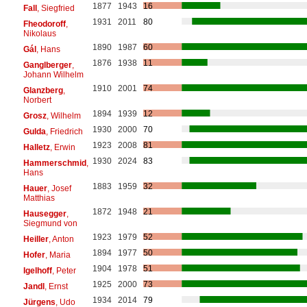
1877
1943
16
Fall
, Siegfried
1931
2011
80
Fheodoroff
,
Nikolaus
1890
1987
60
Gál
, Hans
1876
1938
11
Ganglberger
,
Johann Wilhelm
1910
2001
74
Glanzberg
,
Norbert
1894
1939
12
Grosz
, Wilhelm
1930
2000
70
Gulda
, Friedrich
1923
2008
81
Halletz
, Erwin
1930
2024
83
Hammerschmid
,
Hans
1883
1959
32
Hauer
, Josef
Matthias
1872
1948
21
Hausegger
,
Siegmund von
1923
1979
52
Heiller
, Anton
1894
1977
50
Hofer
, Maria
1904
1978
51
Igelhoff
, Peter
1925
2000
73
Jandl
, Ernst
1934
2014
79
Jürgens
, Udo