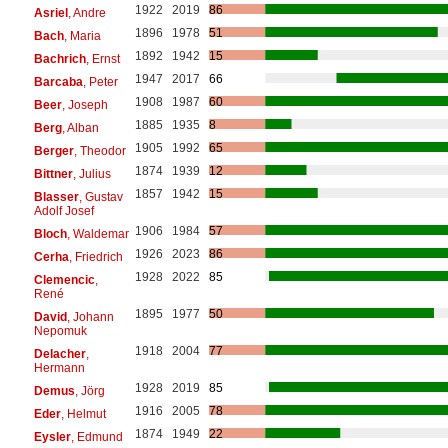
1922
2019
86
Asriel
, Andre
1896
1978
51
Bach
, Maria
1892
1942
15
Bachrich
, Ernst
1947
2017
66
Barcaba
, Peter
1908
1987
60
Beer
, Joseph
1885
1935
8
Berg
, Alban
1905
1992
65
Berger
, Theodor
1874
1939
12
Bittner
, Julius
1857
1942
15
Blasser
, Gustav
Adolf Josef
1906
1984
57
Bloch
, Waldemar
1926
2023
86
Cerha
, Friedrich
1928
2022
85
Clemencic
,
René
1895
1977
50
David
, Johann
Nepomuk
1918
2004
77
Delacher
,
Hermann
1928
2019
85
Demus
, Jörg
1916
2005
78
Eder
, Helmut
1874
1949
22
Eysler
, Edmund