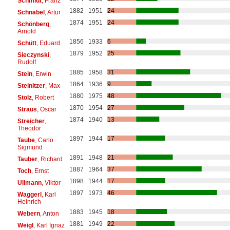
Schmidt
, Franz
1882
1951
24
Schnabel
, Artur
1874
1951
24
Schönberg
,
Arnold
1856
1933
6
Schütt
, Eduard
1879
1952
25
Sieczynski
,
Rudolf
1885
1958
31
Stein
, Erwin
1864
1936
9
Steinitzer
, Max
1880
1975
48
Stolz
, Robert
1870
1954
27
Straus
, Oscar
1874
1940
13
Streicher
,
Theodor
1897
1944
17
Taube
, Carlo
Sigmund
1891
1948
21
Tauber
, Richard
1887
1964
37
Toch
, Ernst
1898
1944
17
Ullmann
, Viktor
1897
1973
46
Waggerl
, Karl
Heinrich
1883
1945
18
Webern
, Anton
1881
1949
22
Weigl
, Karl Ignaz