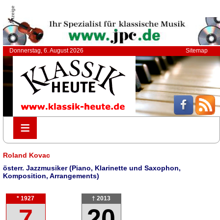
Anzeige
Donnerstag, 6. August 2026
Sitemap
≡
≡
Roland Kovac
österr. Jazzmusiker (Piano, Klarinette und Saxophon,
Komposition, Arrangements)
* 1927
† 2013
7
20