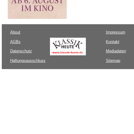
About
Impressum
AGBs
Kontakt
Datenschutz
Mediadaten
Haftungsausschluss
Sitemap