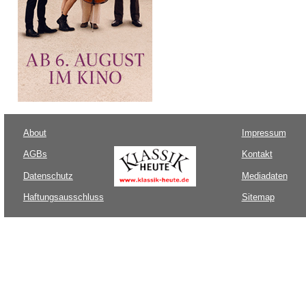
About
Impressum
AGBs
Kontakt
Datenschutz
Mediadaten
Haftungsausschluss
Sitemap