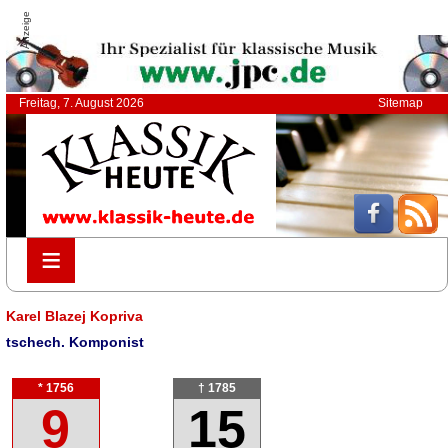
Anzeige
Freitag, 7. August 2026
Sitemap
≡
≡
Karel Blazej Kopriva
tschech. Komponist
* 1756
† 1785
9
15