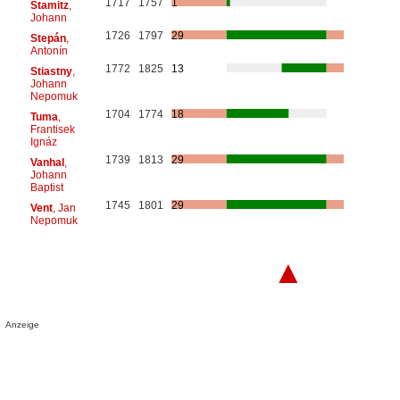
1717
1757
1
Stamitz
,
Johann
1726
1797
29
Stepán
,
Antonín
1772
1825
13
Stiastny
,
Johann
Nepomuk
1704
1774
18
Tuma
,
Frantisek
Ignáz
1739
1813
29
Vanhal
,
Johann
Baptist
1745
1801
29
Vent
, Jan
Nepomuk
▲
Anzeige