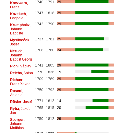
1740
1791
29
Koczwara
,
Franz
1747
1818
29
Kozeluch
,
Leopold
1742
1790
29
Krumpholtz
,
Johann
Baptiste
1737
1781
25
Mysliveček
,
Josef
1708
1780
24
Neruda
,
Johann
Baptist Georg
1741
1805
29
Pichl
, Václav
1770
1836
15
Reicha
, Anton
1709
1789
29
Richter
,
Franz Xaver
1750
1792
29
Rosetti
,
Antonio
1771
1813
14
Rösler
, Josef
1765
1815
20
Ryba
, Jakob
Jan
1750
1812
29
Sperger
,
Johann
Matthias