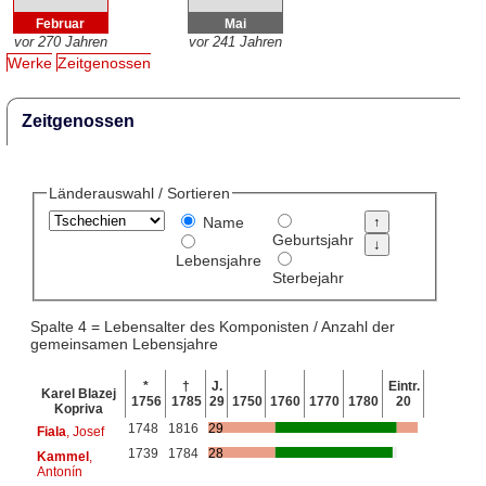
Februar
Mai
vor 270 Jahren
vor 241 Jahren
Werke
Zeitgenossen
Zeitgenossen
Länderauswahl / Sortieren
Name
Geburtsjahr
Lebensjahre
Sterbejahr
Spalte 4 = Lebensalter des Komponisten / Anzahl der
gemeinsamen Lebensjahre
*
†
J.
Eintr.
Karel Blazej
1756
1785
29
1750
1760
1770
1780
20
Kopriva
1748
1816
29
Fiala
, Josef
1739
1784
28
Kammel
,
Antonín