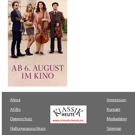
About
Impressum
AGBs
Kontakt
Datenschutz
Mediadaten
Haftungsausschluss
Sitemap