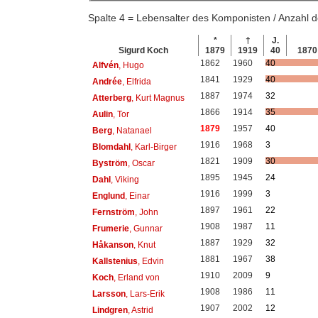
Spalte 4 = Lebensalter des Komponisten / Anzahl
*
†
J.
Sigurd Koch
1879
1919
40
1870
1862
1960
40
Alfvén
, Hugo
1841
1929
40
Andrée
, Elfrida
1887
1974
32
Atterberg
, Kurt Magnus
1866
1914
35
Aulin
, Tor
1879
1957
40
Berg
, Natanael
1916
1968
3
Blomdahl
, Karl-Birger
1821
1909
30
Byström
, Oscar
1895
1945
24
Dahl
, Viking
1916
1999
3
Englund
, Einar
1897
1961
22
Fernström
, John
1908
1987
11
Frumerie
, Gunnar
1887
1929
32
Håkanson
, Knut
1881
1967
38
Kallstenius
, Edvin
1910
2009
9
Koch
, Erland von
1908
1986
11
Larsson
, Lars-Erik
1907
2002
12
Lindgren
, Astrid