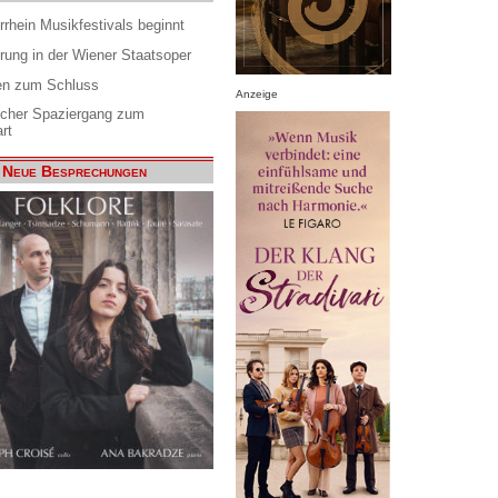
rrhein Musikfestivals beginnt
rung in der Wiener Staatsoper
en zum Schluss
Anzeige
scher Spaziergang zum
rt
Neue Besprechungen