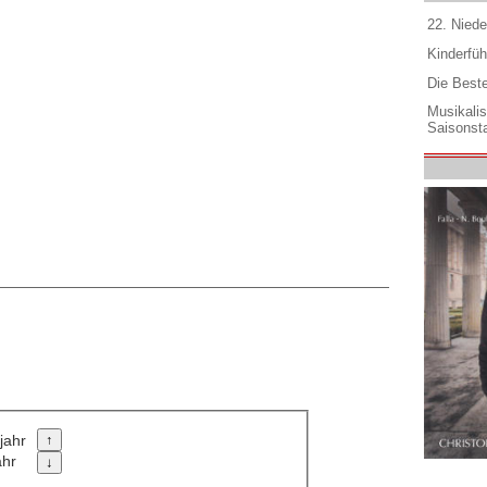
22. Niede
Kinderfüh
Die Best
Musikali
Saisonsta
jahr
ahr