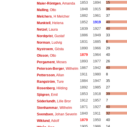
1853
1894
15
Maier-Röntgen
, Amanda
1848
1915
36
Malling
, Otto
1882
1961
37
Melchers
, H Melcher
1852
1919
40
Munktell
, Helena
1839
1927
40
Netzel
, Laura
1886
1949
33
Nordqvist
, Gustaf
1831
1885
6
Norman
, Ludvig
1890
1966
29
Nystroem
, Gösta
1879
1964
40
Olsson
, Otto
1893
1977
26
Pergament
, Moses
1867
1942
40
Peterson-Berger
, Wilhelm
1911
1980
8
Pettersson
, Allan
1884
1947
35
Rangström
, Ture
1892
1985
27
Rosenberg
, Hilding
1853
1918
39
Sjögren
, Emil
1912
1957
7
Söderlundh
, Lille Bror
1871
1927
40
Stenhammar
, Wilhelm
1840
1911
32
Svendsen
, Johan Severin
1879
1950
40
Wiklund
, Adolf
1905
1986
14