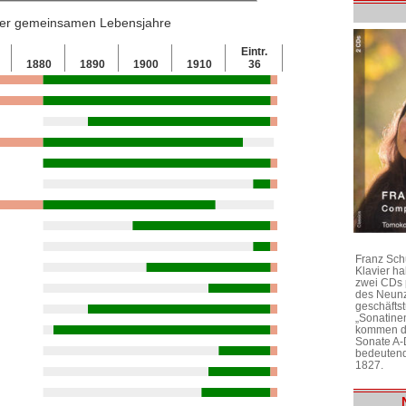
 der gemeinsamen Lebensjahre
Eintr.
1880
1890
1900
1910
36
Franz Sch
Klavier h
zwei CDs 
des Neunz
geschäftst
„Sonatine
kommen di
Sonate A-
bedeutend
1827.