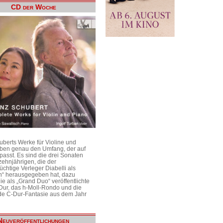
CD der Woche
uberts Werke für Violine und
aben genau den Umfang, der auf
passt. Es sind die drei Sonaten
ehnjährigen, die der
üchtige Verleger Diabelli als
n“ herausgegeben hat, dazu
e als „Grand Duo“ veröffentlichte
Dur, das h-Moll-Rondo und die
e C-Dur-Fantasie aus dem Jahr
Neuveröffentlichungen