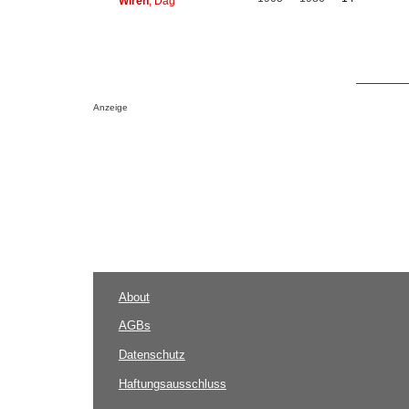
Wirén
, Dag
Anzeige
About
AGBs
Datenschutz
Haftungsausschluss