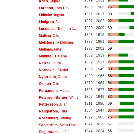
1879
1919
9
Koch
, Sigurd
1908
1986
76
Larsson
, Lars-Erik
1921
2017
88
Lidholm
, Ingvar
1907
2002
92
Lindgren
, Astrid
1920
2000
80
Lundquist
, Torbjörn Iwan
1848
1915
5
Malling
, Otto
1882
1961
51
Melchers
, H Melcher
1933
2002
69
Mellnäs
, Arne
1852
1919
9
Munktell
, Helena
1839
1927
17
Netzel
, Laura
1886
1949
39
Nordqvist
, Gustaf
1890
1966
56
Nystroem
, Gösta
1879
1964
54
Olsson
, Otto
1893
1977
67
Pergament
, Moses
1867
1942
32
Peterson-Berger
, Wilhelm
1911
1980
69
Pettersson
, Allan
1884
1947
37
Rangström
, Ture
1892
1985
75
Rosenberg
, Hilding
1942
2019
67
Sandström
, Sven-David
1944
2024
65
Segerstam
, Leif