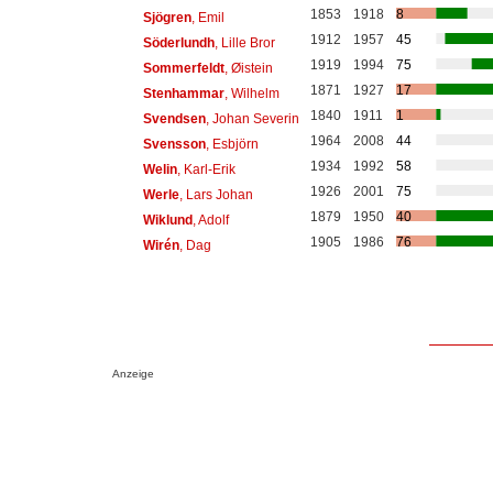
1853
1918
8
Sjögren
, Emil
1912
1957
45
Söderlundh
, Lille Bror
1919
1994
75
Sommerfeldt
, Øistein
1871
1927
17
Stenhammar
, Wilhelm
1840
1911
1
Svendsen
, Johan Severin
1964
2008
44
Svensson
, Esbjörn
1934
1992
58
Welin
, Karl-Erik
1926
2001
75
Werle
, Lars Johan
1879
1950
40
Wiklund
, Adolf
1905
1986
76
Wirén
, Dag
Anzeige