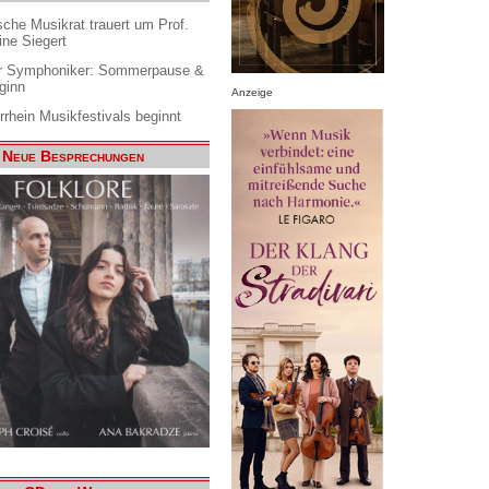
che Musikrat trauert um Prof.
ine Siegert
 Symphoniker: Sommerpause &
ginn
Anzeige
rrhein Musikfestivals beginnt
Neue Besprechungen