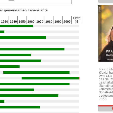
 der gemeinsamen Lebensjahre
Eintr.
1930
1940
1950
1960
1970
1980
1990
2000
45
Franz Sch
Klavier h
zwei CDs 
des Neunz
geschäftst
„Sonatine
kommen di
Sonate A-
bedeutend
1827.