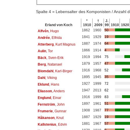
Spalte 4 = Lebensalter des Komponisten / Anzahl
*
†
J.
Erland von Koch
1910
2009
99
1910
1920
1862
1960
50
Alfvén
, Hugo
1841
1929
19
Andrée
, Elfrida
1887
1974
64
Atterberg
, Kurt Magnus
1866
1914
4
Aulin
, Tor
1919
1994
75
Bäck
, Sven-Erik
1879
1957
47
Berg
, Natanael
1916
1968
52
Blomdahl
, Karl-Birger
1895
1945
35
Dahl
, Viking
1927
1999
72
Eklund
, Hans
1947
2013
62
Eliasson
, Anders
1916
1999
83
Englund
, Einar
1897
1961
51
Fernström
, John
1908
1987
77
Frumerie
, Gunnar
1887
1929
19
Håkanson
, Knut
1881
1967
57
Kallstenius
, Edvin