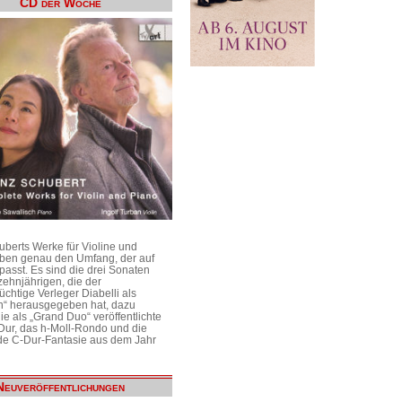
CD der Woche
uberts Werke für Violine und
aben genau den Umfang, der auf
passt. Es sind die drei Sonaten
ehnjährigen, die der
üchtige Verleger Diabelli als
n“ herausgegeben hat, dazu
e als „Grand Duo“ veröffentlichte
Dur, das h-Moll-Rondo und die
e C-Dur-Fantasie aus dem Jahr
Neuveröffentlichungen