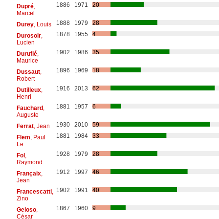
1886
1971
20
Dupré
,
Marcel
1888
1979
28
Durey
, Louis
1878
1955
4
Durosoir
,
Lucien
1902
1986
35
Duruflé
,
Maurice
1896
1969
18
Dussaut
,
Robert
1916
2013
62
Dutilleux
,
Henri
1881
1957
6
Fauchard
,
Auguste
1930
2010
59
Ferrat
, Jean
1881
1984
33
Flem
, Paul
Le
1928
1979
28
Fol
,
Raymond
1912
1997
46
Françaix
,
Jean
1902
1991
40
Francescatti
,
Zino
1867
1960
9
Geloso
,
César