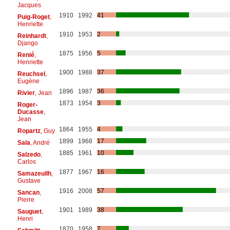
Jacques
1910
1992
41
Puig-Roget
,
Henriette
1910
1953
2
Reinhardt
,
Django
1875
1956
5
Renié
,
Henriette
1900
1988
37
Reuchsel
,
Eugène
1896
1987
36
Rivier
, Jean
1873
1954
3
Roger-
Ducasse
,
Jean
1864
1955
4
Ropartz
, Guy
1899
1968
17
Sala
, André
1885
1961
10
Salzedo
,
Carlos
1877
1967
16
Samazeuilh
,
Gustave
1916
2008
57
Sancan
,
Pierre
1901
1989
38
Sauguet
,
Henri
1870
1958
7