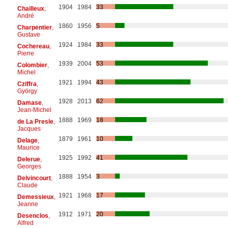
1904
1984
33
Chailleux
,
André
1860
1956
5
Charpentier
,
Gustave
1924
1984
33
Cochereau
,
Pierre
1939
2004
53
Colombier
,
Michel
1921
1994
43
Cziffra
,
György
1928
2013
62
Damase
,
Jean-Michel
1888
1969
18
de La Presle
,
Jacques
1879
1961
10
Delage
,
Maurice
1925
1992
41
Delerue
,
Georges
1888
1954
3
Delvincourt
,
Claude
1921
1968
17
Demessieux
,
Jeanne
1912
1971
20
Desenclos
,
Alfred