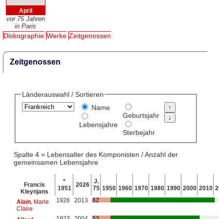
April
vor 75 Jahren
in Paris
Diskographie
Werke
Zeitgenossen
Zeitgenossen
Länderauswahl / Sortieren
Name
Geburtsjahr
Lebensjahre
Sterbejahr
Spalte 4 = Lebensalter des Komponisten / Anzahl der
gemeinsamen Lebensjahre
*
J.
Francis
2026
1951
75
1950
1960
1970
1980
1990
2000
2010
2
Kleynjans
1926
2013
62
Alain
, Marie
Claire
1923
2004
53