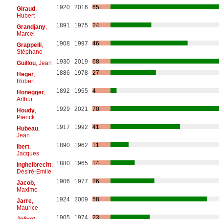
1920
2016
65
Giraud
,
Hubert
1891
1975
24
Grandjany
,
Marcel
1908
1997
46
Grappelli
,
Stéphane
1930
2019
68
Guillou
, Jean
1886
1978
27
Heger
,
Robert
1892
1955
4
Honegger
,
Arthur
1929
2021
70
Houdy
,
Pierick
1917
1992
41
Hubeau
,
Jean
1890
1962
11
Ibert
,
Jacques
1880
1965
14
Inghelbrecht
,
Désiré-Emile
1906
1977
26
Jacob
,
Maxime
1924
2009
58
Jarre
,
Maurice
1905
1974
23
Jolivet
,