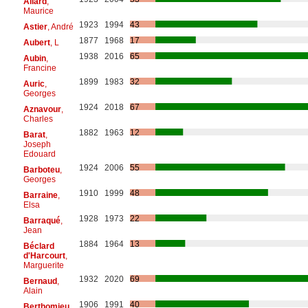
Allard
,
Maurice
1923
1994
43
Astier
, André
1877
1968
17
Aubert
, L
1938
2016
65
Aubin
,
Francine
1899
1983
32
Auric
,
Georges
1924
2018
67
Aznavour
,
Charles
1882
1963
12
Barat
,
Joseph
Edouard
1924
2006
55
Barboteu
,
Georges
1910
1999
48
Barraine
,
Elsa
1928
1973
22
Barraqué
,
Jean
1884
1964
13
Béclard
d'Harcourt
,
Marguerite
1932
2020
69
Bernaud
,
Alain
1906
1991
40
Berthomieu
,