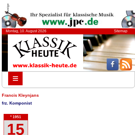
Anzeige
Montag, 10. August 2026
Sitemap
≡
≡
Francis Kleynjans
frz. Komponist
* 1951
15