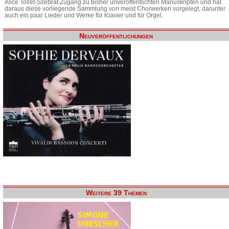
Alice Tollet-Szebrat Zugang zu bisher unveröffentlichten Manuskripten und hat
daraus diese vorliegende Sammlung von meist Chorwerken vorgelegt, darunter
auch ein paar Lieder und Werke für Klavier und für Orgel.
Neuveröffentlichungen
Weitere 39 Themen