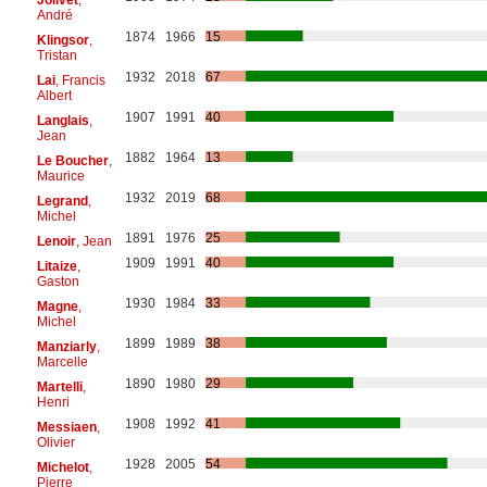
André
1874
1966
15
Klingsor
,
Tristan
1932
2018
67
Lai
, Francis
Albert
1907
1991
40
Langlais
,
Jean
1882
1964
13
Le Boucher
,
Maurice
1932
2019
68
Legrand
,
Michel
1891
1976
25
Lenoir
, Jean
1909
1991
40
Litaize
,
Gaston
1930
1984
33
Magne
,
Michel
1899
1989
38
Manziarly
,
Marcelle
1890
1980
29
Martelli
,
Henri
1908
1992
41
Messiaen
,
Olivier
1928
2005
54
Michelot
,
Pierre