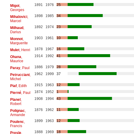
1891
1976
25
Migot
,
Georges
1898
1985
34
Mihalovici
,
Marcel
1892
1974
23
Milhaud
,
Darius
1903
1961
10
Monnot
,
Marguerite
1878
1967
16
Mulet
, Henri
1914
1992
41
Ohana
,
Maurice
1886
1979
28
Paray
, Paul
1962
1999
37
Petrucciani
,
Michel
1915
1963
12
Piaf
, Edith
1874
1952
1
Pierné
, Paul
1908
1994
43
Planel
,
Robert
1876
1962
11
Polignac
,
Armande
1899
1963
12
Poulenc
,
Francis
1888
1969
18
Presle
,