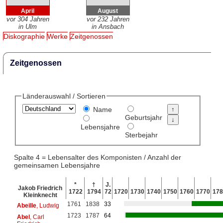
April
August
vor 304 Jahren
vor 232 Jahren
in Ulm
in Ansbach
Diskographie
Werke
Zeitgenossen
Zeitgenossen
Länderauswahl / Sortieren
Name
Geburtsjahr
Lebensjahre
Sterbejahr
Spalte 4 = Lebensalter des Komponisten / Anzahl der
gemeinsamen Lebensjahre
*
†
J.
Jakob Friedrich
1722
1794
72
1720
1730
1740
1750
1760
1770
178
Kleinknecht
1761
1838
33
Abeille
, Ludwig
1723
1787
64
Abel
, Carl