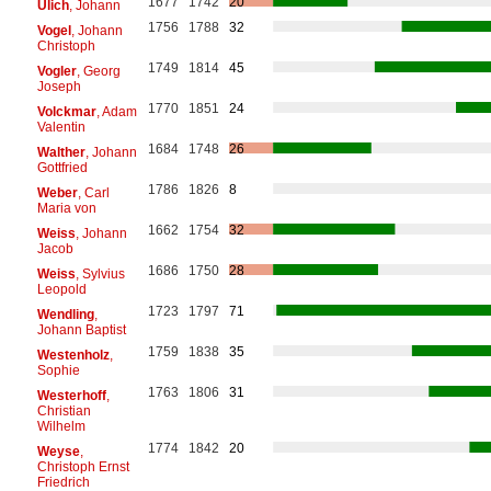
1677
1742
20
Ulich
, Johann
1756
1788
32
Vogel
, Johann
Christoph
1749
1814
45
Vogler
, Georg
Joseph
1770
1851
24
Volckmar
, Adam
Valentin
1684
1748
26
Walther
, Johann
Gottfried
1786
1826
8
Weber
, Carl
Maria von
1662
1754
32
Weiss
, Johann
Jacob
1686
1750
28
Weiss
, Sylvius
Leopold
1723
1797
71
Wendling
,
Johann Baptist
1759
1838
35
Westenholz
,
Sophie
1763
1806
31
Westerhoff
,
Christian
Wilhelm
1774
1842
20
Weyse
,
Christoph Ernst
Friedrich