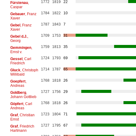
1772
1819
22
Fürstenau
,
Caspar
1784
1822
10
Gebauer
, Franz
Xaver
1787
1843
7
Gebel
, Franz
Xaver
1709
1753
31
Gebel d.J.
,
Georg
1759
1813
35
Gemmingen
,
Ernst v.
1724
1793
69
Gessel
, Carl
Friedrich
1714
1787
65
Gluck
, Christoph
Willibald
1768
1818
26
Goepfert
,
Andreas
1727
1756
29
Goldberg
,
Johann Gottlieb
1768
1818
26
Göpfert
, Carl
Andreas
1723
1804
71
Graf
, Christian
Ernst
1727
1795
67
Graf
, Friedrich
Hartmann