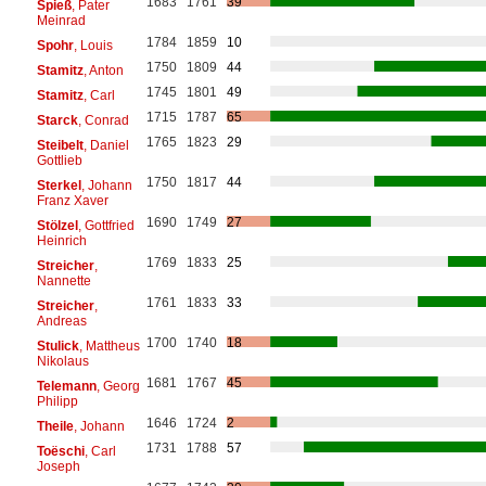
1683
1761
39
Spieß
, Pater
Meinrad
1784
1859
10
Spohr
, Louis
1750
1809
44
Stamitz
, Anton
1745
1801
49
Stamitz
, Carl
1715
1787
65
Starck
, Conrad
1765
1823
29
Steibelt
, Daniel
Gottlieb
1750
1817
44
Sterkel
, Johann
Franz Xaver
1690
1749
27
Stölzel
, Gottfried
Heinrich
1769
1833
25
Streicher
,
Nannette
1761
1833
33
Streicher
,
Andreas
1700
1740
18
Stulick
, Mattheus
Nikolaus
1681
1767
45
Telemann
, Georg
Philipp
1646
1724
2
Theile
, Johann
1731
1788
57
Toëschi
, Carl
Joseph