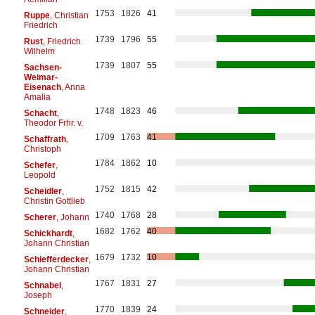
1753
1826
41
Ruppe
, Christian
Friedrich
1739
1796
55
Rust
, Friedrich
Wilhelm
1739
1807
55
Sachsen-
Weimar-
Eisenach
, Anna
Amalia
1748
1823
46
Schacht
,
Theodor Frhr. v.
1709
1763
41
Schaffrath
,
Christoph
1784
1862
10
Schefer
,
Leopold
1752
1815
42
Scheidler
,
Christin Gottlieb
1740
1768
28
Scherer
, Johann
1682
1762
40
Schickhardt
,
Johann Christian
1679
1732
10
Schiefferdecker
,
Johann Christian
1767
1831
27
Schnabel
,
Joseph
1770
1839
24
Schneider
,