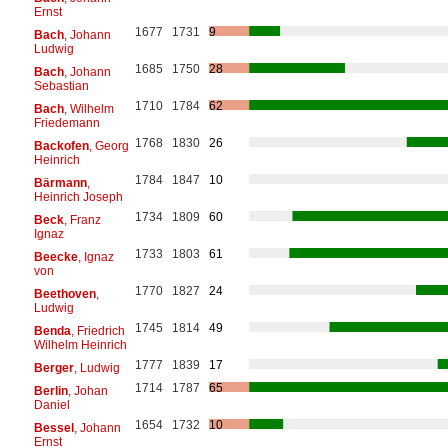
Ernst
1677
1731
9
Bach
, Johann
Ludwig
1685
1750
28
Bach
, Johann
Sebastian
1710
1784
62
Bach
, Wilhelm
Friedemann
1768
1830
26
Backofen
, Georg
Heinrich
1784
1847
10
Bärmann
,
Heinrich Joseph
1734
1809
60
Beck
, Franz
Ignaz
1733
1803
61
Beecke
, Ignaz
von
1770
1827
24
Beethoven
,
Ludwig
1745
1814
49
Benda
, Friedrich
Wilhelm Heinrich
1777
1839
17
Berger
, Ludwig
1714
1787
65
Berlin
, Johan
Daniel
1654
1732
10
Bessel
, Johann
Ernst