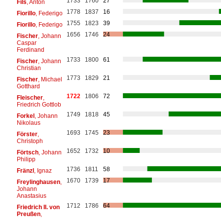
1733
1760
27
Fils
, Anton
1778
1837
16
Fiorillo
, Federigo
1755
1823
39
Fiorillo
, Federigo
1656
1746
24
Fischer
, Johann
Caspar
Ferdinand
1733
1800
61
Fischer
, Johann
Christian
1773
1829
21
Fischer
, Michael
Gotthard
1722
1806
72
Fleischer
,
Friedrich Gottlob
1749
1818
45
Forkel
, Johann
Nikolaus
1693
1745
23
Förster
,
Christoph
1652
1732
10
Förtsch
, Johann
Philipp
1736
1811
58
Fränzl
, Ignaz
1670
1739
17
Freylinghausen
,
Johann
Anastasius
1712
1786
64
Friedrich II. von
Preußen
,