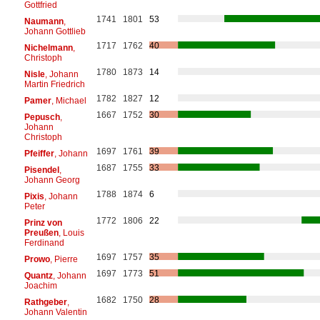
Gottfried
1741
1801
53
Naumann
,
Johann Gottlieb
1717
1762
40
Nichelmann
,
Christoph
1780
1873
14
Nisle
, Johann
Martin Friedrich
1782
1827
12
Pamer
, Michael
1667
1752
30
Pepusch
,
Johann
Christoph
1697
1761
39
Pfeiffer
, Johann
1687
1755
33
Pisendel
,
Johann Georg
1788
1874
6
Pixis
, Johann
Peter
1772
1806
22
Prinz von
Preußen
, Louis
Ferdinand
1697
1757
35
Prowo
, Pierre
1697
1773
51
Quantz
, Johann
Joachim
1682
1750
28
Rathgeber
,
Johann Valentin