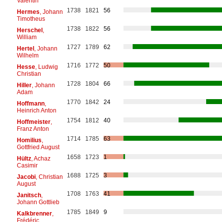
Valentin
1738
1821
56
Hermes
, Johann
Timotheus
1738
1822
56
Herschel
,
William
1727
1789
62
Hertel
, Johann
Wilhelm
1716
1772
50
Hesse
, Ludwig
Christian
1728
1804
66
Hiller
, Johann
Adam
1770
1842
24
Hoffmann
,
Heinrich Anton
1754
1812
40
Hoffmeister
,
Franz Anton
1714
1785
63
Homilius
,
Gottfried August
1658
1723
1
Hültz
, Achaz
Casimir
1688
1725
3
Jacobi
, Christian
August
1708
1763
41
Janitsch
,
Johann Gottlieb
1785
1849
9
Kalkbrenner
,
Frédéric