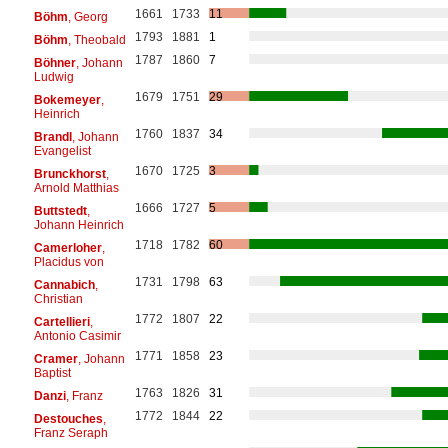
1661
1733
11
Böhm
, Georg
1793
1881
1
Böhm
, Theobald
1787
1860
7
Böhner
, Johann
Ludwig
1679
1751
29
Bokemeyer
,
Heinrich
1760
1837
34
Brandl
, Johann
Evangelist
1670
1725
3
Brunckhorst
,
Arnold Matthias
1666
1727
5
Buttstedt
,
Johann Heinrich
1718
1782
60
Camerloher
,
Placidus von
1731
1798
63
Cannabich
,
Christian
1772
1807
22
Cartellieri
,
Antonio Casimir
1771
1858
23
Cramer
, Johann
Baptist
1763
1826
31
Danzi
, Franz
1772
1844
22
Destouches
,
Franz Seraph