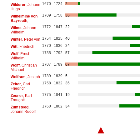
1670
1724
2
Wilderer
, Johann
Hugo
1709
1758
36
Wilhelmine von
Bayreuth
,
1772
1847
22
Wilms
, Johann
Wilhelm
1754
1825
40
Winter
, Peter von
1770
1836
24
Witt
, Friedrich
1735
1792
57
Wolf
, Ernst
Wilhelm
1707
1789
67
Wolff
, Christian
Michael
1789
1839
5
Wolfram
, Joseph
1758
1832
36
Zelter
, Carl
Friedrich
1775
1841
19
Zeuner
, Karl
Traugott
1760
1802
34
Zumsteeg
,
Johann Rudolf
▲