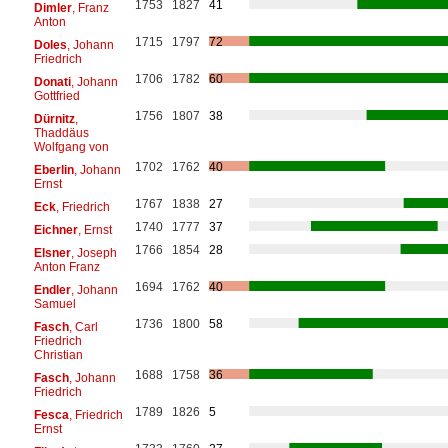
1753
1827
41
Dimler
, Franz
Anton
1715
1797
72
Doles
, Johann
Friedrich
1706
1782
60
Donati
, Johann
Gottfried
1756
1807
38
Dürnitz
,
Thaddäus
Wolfgang von
1702
1762
40
Eberlin
, Johann
Ernst
1767
1838
27
Eck
, Friedrich
1740
1777
37
Eichner
, Ernst
1766
1854
28
Elsner
, Joseph
Anton Franz
1694
1762
40
Endler
, Johann
Samuel
1736
1800
58
Fasch
, Carl
Friedrich
Christian
1688
1758
36
Fasch
, Johann
Friedrich
1789
1826
5
Fesca
, Friedrich
Ernst