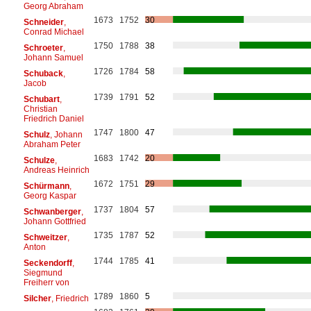
Georg Abraham
1673
1752
30
Schneider
,
Conrad Michael
1750
1788
38
Schroeter
,
Johann Samuel
1726
1784
58
Schuback
,
Jacob
1739
1791
52
Schubart
,
Christian
Friedrich Daniel
1747
1800
47
Schulz
, Johann
Abraham Peter
1683
1742
20
Schulze
,
Andreas Heinrich
1672
1751
29
Schürmann
,
Georg Kaspar
1737
1804
57
Schwanberger
,
Johann Gottfried
1735
1787
52
Schweitzer
,
Anton
1744
1785
41
Seckendorff
,
Siegmund
Freiherr von
1789
1860
5
Silcher
, Friedrich