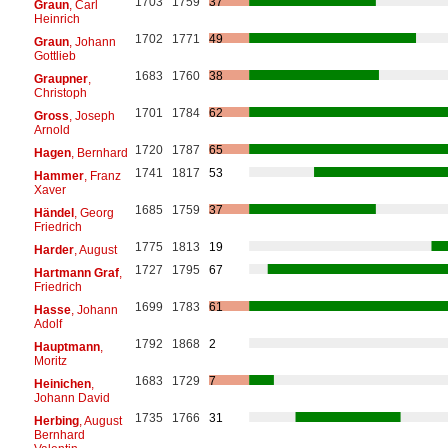
1703
1759
37
Graun
, Carl
Heinrich
1702
1771
49
Graun
, Johann
Gottlieb
1683
1760
38
Graupner
,
Christoph
1701
1784
62
Gross
, Joseph
Arnold
1720
1787
65
Hagen
, Bernhard
1741
1817
53
Hammer
, Franz
Xaver
1685
1759
37
Händel
, Georg
Friedrich
1775
1813
19
Harder
, August
1727
1795
67
Hartmann Graf
,
Friedrich
1699
1783
61
Hasse
, Johann
Adolf
1792
1868
2
Hauptmann
,
Moritz
1683
1729
7
Heinichen
,
Johann David
1735
1766
31
Herbing
, August
Bernhard