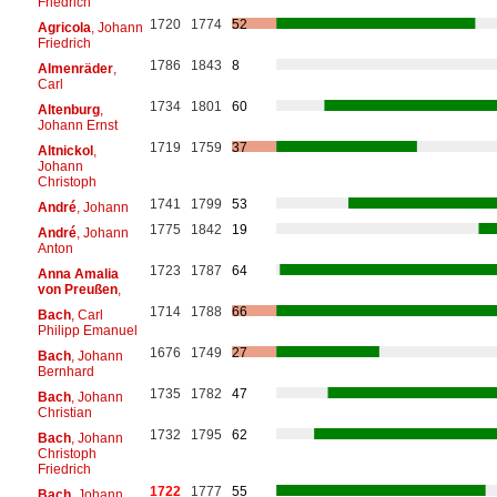
Friedrich
1720
1774
52
Agricola
, Johann
Friedrich
1786
1843
8
Almenräder
,
Carl
1734
1801
60
Altenburg
,
Johann Ernst
1719
1759
37
Altnickol
,
Johann
Christoph
1741
1799
53
André
, Johann
1775
1842
19
André
, Johann
Anton
1723
1787
64
Anna Amalia
von Preußen
,
1714
1788
66
Bach
, Carl
Philipp Emanuel
1676
1749
27
Bach
, Johann
Bernhard
1735
1782
47
Bach
, Johann
Christian
1732
1795
62
Bach
, Johann
Christoph
Friedrich
1722
1777
55
Bach
, Johann