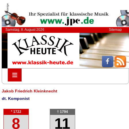
Anzeige
Samstag, 8. August 2026
Sitemap
≡
≡
Jakob Friedrich Kleinknecht
dt. Komponist
* 1722
† 1794
8
11