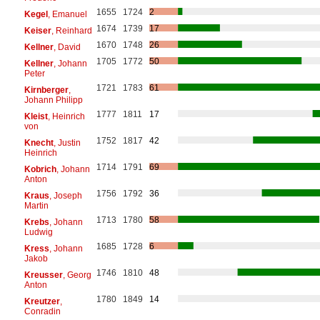
1655
1724
2
Kegel
, Emanuel
1674
1739
17
Keiser
, Reinhard
1670
1748
26
Kellner
, David
1705
1772
50
Kellner
, Johann
Peter
1721
1783
61
Kirnberger
,
Johann Philipp
1777
1811
17
Kleist
, Heinrich
von
1752
1817
42
Knecht
, Justin
Heinrich
1714
1791
69
Kobrich
, Johann
Anton
1756
1792
36
Kraus
, Joseph
Martin
1713
1780
58
Krebs
, Johann
Ludwig
1685
1728
6
Kress
, Johann
Jakob
1746
1810
48
Kreusser
, Georg
Anton
1780
1849
14
Kreutzer
,
Conradin