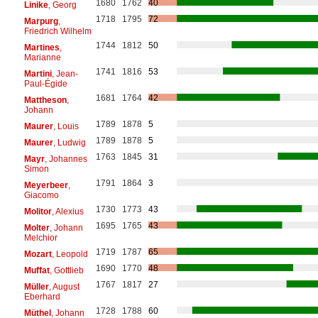
1680
1762
40
Linike
, Georg
1718
1795
72
Marpurg
,
Friedrich Wilhelm
1744
1812
50
Martines
,
Marianne
1741
1816
53
Martini
, Jean-
Paul-Égide
1681
1764
42
Mattheson
,
Johann
1789
1878
5
Maurer
, Louis
1789
1878
5
Maurer
, Ludwig
1763
1845
31
Mayr
, Johannes
Simon
1791
1864
3
Meyerbeer
,
Giacomo
1730
1773
43
Molitor
, Alexius
1695
1765
43
Molter
, Johann
Melchior
1719
1787
65
Mozart
, Leopold
1690
1770
48
Muffat
, Gottlieb
1767
1817
27
Müller
, August
Eberhard
1728
1788
60
Müthel
, Johann