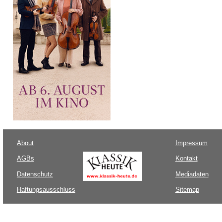
About
Impressum
AGBs
Kontakt
Datenschutz
Mediadaten
Haftungsausschluss
Sitemap