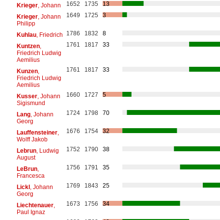
1652
1735
13
Krieger
, Johann
1649
1725
3
Krieger
, Johann
Philipp
1786
1832
8
Kuhlau
, Friedrich
1761
1817
33
Kuntzen
,
Friedrich Ludwig
Aemilius
1761
1817
33
Kunzen
,
Friedrich Ludwig
Aemilius
1660
1727
5
Kusser
, Johann
Sigismund
1724
1798
70
Lang
, Johann
Georg
1676
1754
32
Lauffensteiner
,
Wolff Jakob
1752
1790
38
Lebrun
, Ludwig
August
1756
1791
35
LeBrun
,
Francesca
1769
1843
25
Lickl
, Johann
Georg
1673
1756
34
Liechtenauer
,
Paul Ignaz