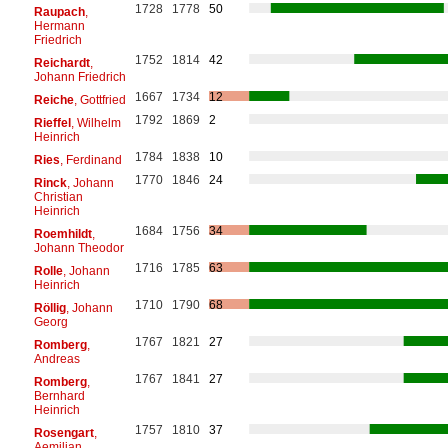
1728
1778
50
Raupach
,
Hermann
Friedrich
1752
1814
42
Reichardt
,
Johann Friedrich
1667
1734
12
Reiche
, Gottfried
1792
1869
2
Rieffel
, Wilhelm
Heinrich
1784
1838
10
Ries
, Ferdinand
1770
1846
24
Rinck
, Johann
Christian
Heinrich
1684
1756
34
Roemhildt
,
Johann Theodor
1716
1785
63
Rolle
, Johann
Heinrich
1710
1790
68
Röllig
, Johann
Georg
1767
1821
27
Romberg
,
Andreas
1767
1841
27
Romberg
,
Bernhard
Heinrich
1757
1810
37
Rosengart
,
Aemilian