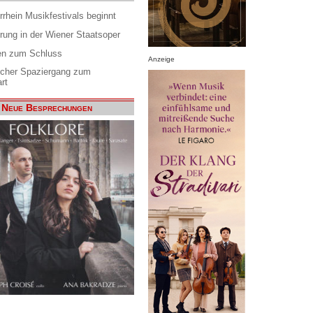
rrhein Musikfestivals beginnt
rung in der Wiener Staatsoper
en zum Schluss
Anzeige
scher Spaziergang zum
rt
Neue Besprechungen