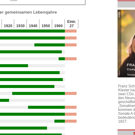
 der gemeinsamen Lebensjahre
Eintr.
1920
1930
1940
1950
1960
27
Franz Sch
Klavier h
zwei CDs 
des Neunz
geschäftst
„Sonatine
kommen di
Sonate A-
bedeutend
1827.