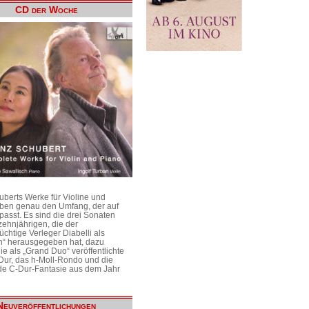
CD der Woche
uberts Werke für Violine und
aben genau den Umfang, der auf
passt. Es sind die drei Sonaten
ehnjährigen, die der
üchtige Verleger Diabelli als
n“ herausgegeben hat, dazu
e als „Grand Duo“ veröffentlichte
Dur, das h-Moll-Rondo und die
e C-Dur-Fantasie aus dem Jahr
Neuveröffentlichungen