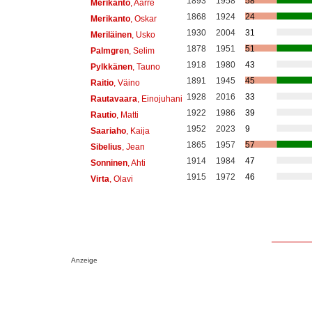
1893
1958
58
Merikanto
, Aarre
1868
1924
24
Merikanto
, Oskar
1930
2004
31
Meriläinen
, Usko
1878
1951
51
Palmgren
, Selim
1918
1980
43
Pylkkänen
, Tauno
1891
1945
45
Raitio
, Väino
1928
2016
33
Rautavaara
, Einojuhani
1922
1986
39
Rautio
, Matti
1952
2023
9
Saariaho
, Kaija
1865
1957
57
Sibelius
, Jean
1914
1984
47
Sonninen
, Ahti
1915
1972
46
Virta
, Olavi
Anzeige