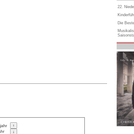
22. Niede
Kinderfüh
Die Best
Musikali
Saisonsta
jahr
ahr