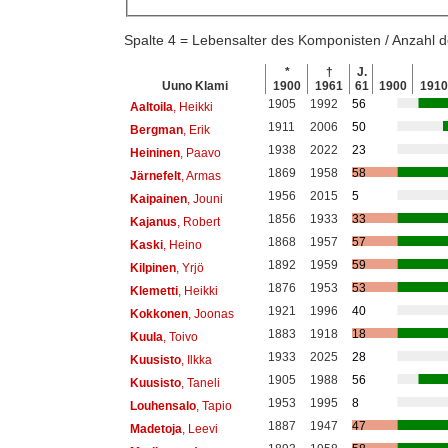
Spalte 4 = Lebensalter des Komponisten / Anzahl
*
†
J.
Uuno Klami
1900
1961
61
1900
1910
1905
1992
56
Aaltoila
, Heikki
1911
2006
50
Bergman
, Erik
1938
2022
23
Heininen
, Paavo
1869
1958
58
Järnefelt
, Armas
1956
2015
5
Kaipainen
, Jouni
1856
1933
33
Kajanus
, Robert
1868
1957
57
Kaski
, Heino
1892
1959
59
Kilpinen
, Yrjö
1876
1953
53
Klemetti
, Heikki
1921
1996
40
Kokkonen
, Joonas
1883
1918
18
Kuula
, Toivo
1933
2025
28
Kuusisto
, Ilkka
1905
1988
56
Kuusisto
, Taneli
1953
1995
8
Louhensalo
, Tapio
1887
1947
47
Madetoja
, Leevi