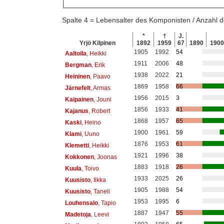
Spalte 4 = Lebensalter des Komponisten / Anzahl
*
†
J.
Yrjö Kilpinen
1892
1959
67
1890
1900
1905
1992
54
Aaltoila
, Heikki
1911
2006
48
Bergman
, Erik
1938
2022
21
Heininen
, Paavo
1869
1958
66
Järnefelt
, Armas
1956
2015
3
Kaipainen
, Jouni
1856
1933
41
Kajanus
, Robert
1868
1957
65
Kaski
, Heino
1900
1961
59
Klami
, Uuno
1876
1953
61
Klemetti
, Heikki
1921
1996
38
Kokkonen
, Joonas
1883
1918
26
Kuula
, Toivo
1933
2025
26
Kuusisto
, Ilkka
1905
1988
54
Kuusisto
, Taneli
1953
1995
6
Louhensalo
, Tapio
1887
1947
55
Madetoja
, Leevi