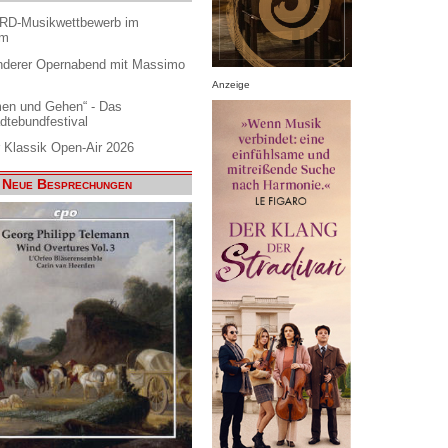
ARD-Musikwettbewerb im
am
nderer Opernabend mit Massimo
Anzeige
en und Gehen“ - Das
dtebundfestival
 Klassik Open-Air 2026
Neue Besprechungen