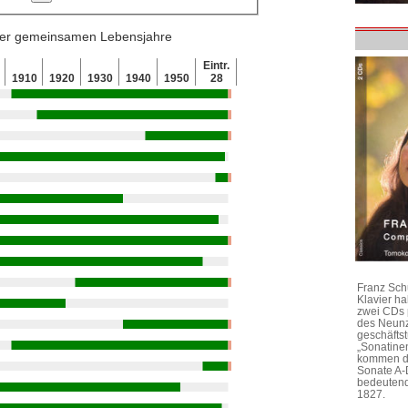
 der gemeinsamen Lebensjahre
Eintr.
1910
1920
1930
1940
1950
28
Franz Sch
Klavier h
zwei CDs 
des Neunz
geschäftst
„Sonatine
kommen di
Sonate A-
bedeutend
1827.