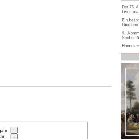
Der 75. 
Livestre
Ein beso
Giordano
9. „Komm
Sechsstä
Hannover
jahr
ahr