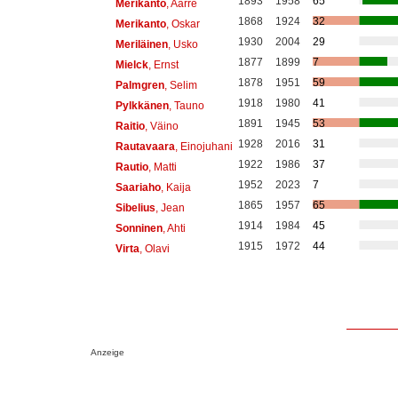
1893
1958
65
Merikanto
, Aarre
1868
1924
32
Merikanto
, Oskar
1930
2004
29
Meriläinen
, Usko
1877
1899
7
Mielck
, Ernst
1878
1951
59
Palmgren
, Selim
1918
1980
41
Pylkkänen
, Tauno
1891
1945
53
Raitio
, Väino
1928
2016
31
Rautavaara
, Einojuhani
1922
1986
37
Rautio
, Matti
1952
2023
7
Saariaho
, Kaija
1865
1957
65
Sibelius
, Jean
1914
1984
45
Sonninen
, Ahti
1915
1972
44
Virta
, Olavi
Anzeige