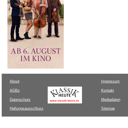
About
Impressum
AGBs
Kontakt
Datenschutz
Mediadaten
Haftungsausschluss
Sitemap