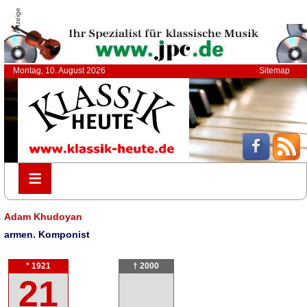
Anzeige
Montag, 10. August 2026
Sitemap
≡
≡
Adam Khudoyan
armen. Komponist
* 1921
† 2000
21