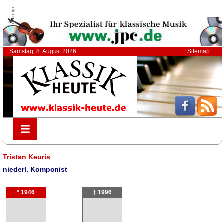
Anzeige
Samstag, 8. August 2026
Sitemap
≡
≡
Tristan Keuris
niederl. Komponist
* 1946
† 1996