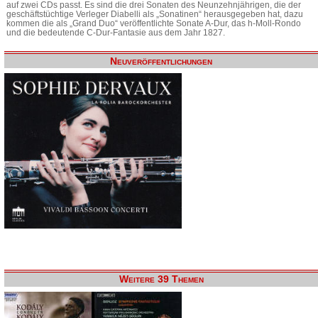
auf zwei CDs passt. Es sind die drei Sonaten des Neunzehnjährigen, die der
geschäftstüchtige Verleger Diabelli als „Sonatinen“ herausgegeben hat, dazu
kommen die als „Grand Duo“ veröffentlichte Sonate A-Dur, das h-Moll-Rondo
und die bedeutende C-Dur-Fantasie aus dem Jahr 1827.
Neuveröffentlichungen
Weitere 39 Themen