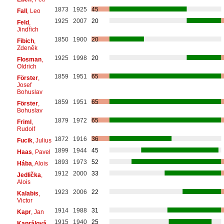
1873
1925
45
Fall
, Leo
1925
2007
20
Feld
,
Jindřich
1850
1900
20
Fibich
,
Zdeněk
1925
1998
20
Flosman
,
Oldrich
1859
1951
65
Förster
,
Josef
Bohuslav
1859
1951
65
Förster
,
Bohuslav
1879
1972
65
Friml
,
Rudolf
1872
1916
36
Fucik
, Julius
1899
1944
45
Haas
, Pavel
1893
1973
52
Hába
, Alois
1912
2000
33
Jedlička
,
Alois
1923
2006
22
Kalabis
,
Victor
1914
1988
31
Kapr
, Jan
1915
1940
25
Kaprálová
,