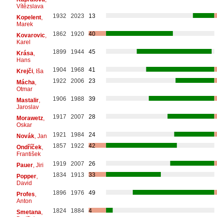
Vítězslava
1932
2023
13
Kopelent
,
Marek
1862
1920
40
Kovarovic
,
Karel
1899
1944
45
Krása
,
Hans
1904
1968
41
Krejči
, Iša
1922
2006
23
Mácha
,
Otmar
1906
1988
39
Mastalir
,
Jaroslav
1917
2007
28
Morawetz
,
Oskar
1921
1984
24
Novák
, Jan
1857
1922
42
Ondříček
,
František
1919
2007
26
Pauer
, Jiri
1834
1913
33
Popper
,
David
1896
1976
49
Profes
,
Anton
1824
1884
4
Smetana
,