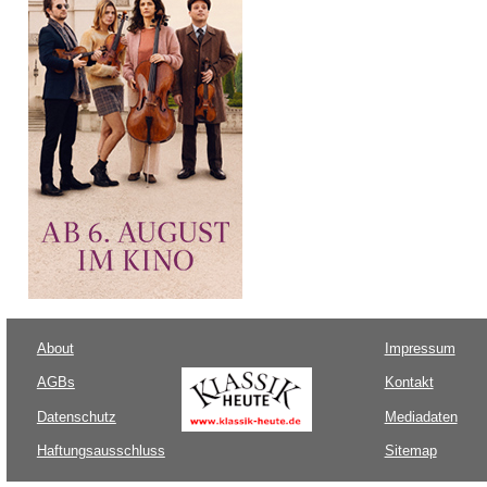
About
Impressum
AGBs
Kontakt
Datenschutz
Mediadaten
Haftungsausschluss
Sitemap