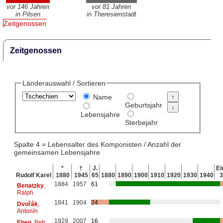
vor 146 Jahren
vor 81 Jahren
in Pilsen
in Theresienstadt
Zeitgenossen
Zeitgenossen
Länderauswahl / Sortieren
Name
Geburtsjahr
Lebensjahre
Sterbejahr
Spalte 4 = Lebensalter des Komponisten / Anzahl der
gemeinsamen Lebensjahre
*
†
J.
Ei
Rudolf Karel
1880
1945
65
1880
1890
1900
1910
1920
1930
1940
1884
1957
61
Benatzky
,
Ralph
1841
1904
24
Dvořák
,
Antonín
1929
2007
16
Eben
, Petr