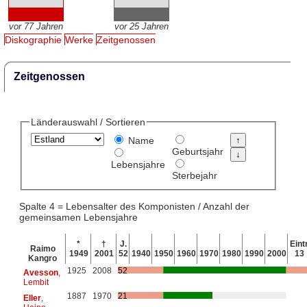
vor 77 Jahren
vor 25 Jahren
Diskographie
Werke
Zeitgenossen
Zeitgenossen
Länderauswahl / Sortieren
Name
Geburtsjahr
Lebensjahre
Sterbejahr
Spalte 4 = Lebensalter des Komponisten / Anzahl der
gemeinsamen Lebensjahre
*
†
J.
Eintr
Raimo
1949
2001
52
1940
1950
1960
1970
1980
1990
2000
13
Kangro
1925
2008
52
Avesson
,
Lembit
1887
1970
21
Eller
,