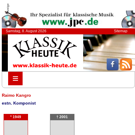
Anzeige
Samstag, 8. August 2026
Sitemap
≡
≡
Raimo Kangro
estn. Komponist
* 1949
† 2001